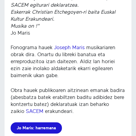
SACEM egiturari deklaratzea.
Eskerrak Christian Etchegoyen-ri baita Euskal
Kultur Erakundeari.
Musika on !"
Jo Maris
Fonograma hauek
Joseph Maris
musikariaren
obrak dira. Onartu du libreki banatua eta
erreproduzitoa izan daitezen. Aldiz lan horiei
ezin zaie inolako aldaketarik ekarri egilearen
baimenik ukan gabe.
Obra hauek publikoaren aitzinean emanak badira
(abesbatza batek erabiltzen baditu adibidez bere
kontzertu batez) deklaratuak izan beharko
zaikio
SACEM
erakundeari.
Jo Maris: harremana