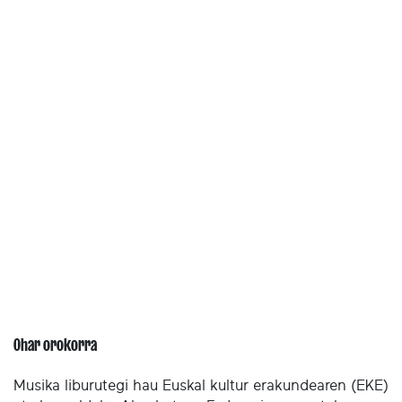
Ohar orokorra
Musika liburutegi hau Euskal kultur erakundearen (EKE)