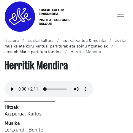
Hasiera
Euskal kultura
Euskal kantua & musika
Euskal
musika eta koru kantua: partiturak eta soinu fitxategiak
Joseph Maris partitura fondoa
Herritik Mendira
Herritik Mendira
Hitzak
Aizpurua, Karlos
Musika
Lertxundi, Benito