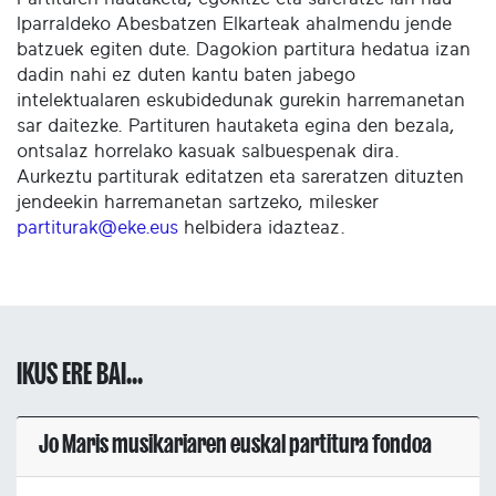
Iparraldeko Abesbatzen Elkarteak ahalmendu jende
batzuek egiten dute. Dagokion partitura hedatua izan
dadin nahi ez duten kantu baten jabego
intelektualaren eskubidedunak gurekin harremanetan
sar daitezke. Partituren hautaketa egina den bezala,
ontsalaz horrelako kasuak salbuespenak dira.
Aurkeztu partiturak editatzen eta sareratzen dituzten
jendeekin harremanetan sartzeko, milesker
partiturak@eke.eus
helbidera idazteaz.
IKUS ERE BAI...
Jo Maris musikariaren euskal partitura fondoa