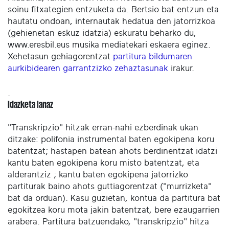
soinu fitxategien entzuketa da. Bertsio bat entzun eta
hautatu ondoan, internautak hedatua den jatorrizkoa
(gehienetan eskuz idatzia) eskuratu beharko du,
www.eresbil.eus musika mediatekari eskaera eginez.
Xehetasun gehiagorentzat
partitura bildumaren
aurkibidearen garrantzizko zehaztasunak
irakur.
.
Idazketa lanaz
"Transkripzio" hitzak erran-nahi ezberdinak ukan
ditzake: polifonia instrumental baten egokipena koru
batentzat; hastapen batean ahots berdinentzat idatzi
kantu baten egokipena koru misto batentzat, eta
alderantziz ; kantu baten egokipena jatorrizko
partiturak baino ahots guttiagorentzat ("murrizketa"
bat da orduan). Kasu guzietan, kontua da partitura bat
egokitzea koru mota jakin batentzat, bere ezaugarrien
arabera. Partitura batzuendako, "transkripzio" hitza