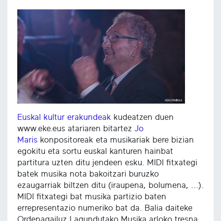
Euskal kultur erakundeak
kudeatzen duen
www.eke.eus atariaren bitartez
Jo
Maris
konpositoreak eta musikariak bere bizian
egokitu eta sortu euskal kanturen hainbat
partitura uzten ditu jendeen esku. MIDI fitxategi
batek musika nota bakoitzari buruzko
ezaugarriak biltzen ditu (iraupena, bolumena, ...).
MIDI fitxategi bat musika partizio baten
errepresentazio numeriko bat da. Balia daiteke
Ordenagailuz Lagundutako Musika arloko tresna