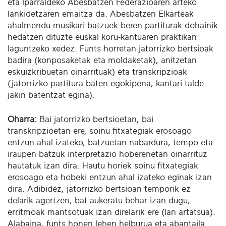
eta Iparraldeko Abesbatzen Federazioaren arteko
lankidetzaren emaitza da. Abesbatzen Elkarteak
ahalmendu musikari batzuek beren partiturak dohainik
hedatzen dituzte euskal koru-kantuaren praktikan
laguntzeko xedez. Funts horretan jatorrizko bertsioak
badira (konposaketak eta moldaketak), anitzetan
eskuizkribuetan oinarrituak) eta transkripzioak
(jatorrizko partitura baten egokipena, kantari talde
jakin batentzat egina).
Oharra:
Bai jatorrizko bertsioetan, bai
transkripzioetan ere, soinu fitxategiak erosoago
entzun ahal izateko, batzuetan nabardura, tempo eta
iraupen batzuk interpretazio hoberenetan oinarrituz
hautatuk izan dira. Hautu horiek soinu fitxategiak
erosoago eta hobeki entzun ahal izateko eginak izan
dira. Adibidez, jatorrizko bertsioan temporik ez
delarik agertzen, bat aukeratu behar izan dugu,
erritmoak mantsotuak izan direlarik ere (lan artatsua).
Alabaina, funts honen lehen helburua eta abantaila