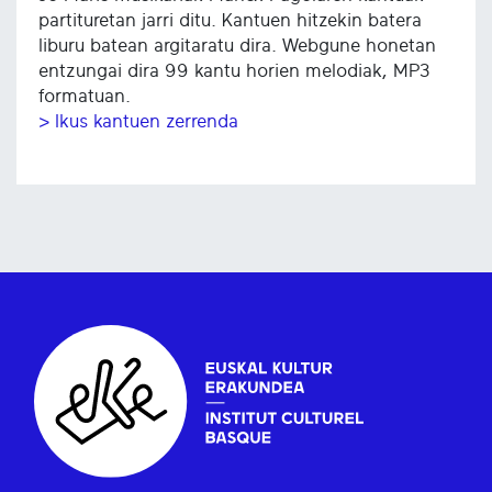
partituretan jarri ditu. Kantuen hitzekin batera
liburu batean argitaratu dira. Webgune honetan
entzungai dira 99 kantu horien melodiak, MP3
formatuan.
> Ikus kantuen zerrenda