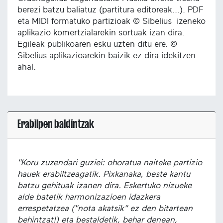
berezi batzu baliatuz (partitura editoreak...). PDF
eta MIDI formatuko partizioak © Sibelius izeneko
aplikazio komertzialarekin sortuak izan dira.
Egileak publikoaren esku uzten ditu ere. ©
Sibelius aplikazioarekin baizik ez dira idekitzen
ahal.
Erabilpen baldintzak
"Koru zuzendari guziei: ohoratua naiteke partizio
hauek erabiltzeagatik. Pixkanaka, beste kantu
batzu gehituak izanen dira. Eskertuko nizueke
alde batetik harmonizazioen idazkera
errespetatzea ("nota akatsik" ez den bitartean
behintzat!) eta bestaldetik, behar denean,