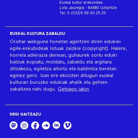
Euskal kultur erakundea
Lota Jauregia - 64480 Uztaritze
Tel: 0 (033)5 59 93 25 25
EUSKAL KULTURA ZABALDU
Orohar webgune honetan agertzen diren edukiei
egile-eskubideak lotuak zaizkie (copyright). Halere,
horrela adierazia denean, guhaurek sortu eduki
batzuk kopiatu, moldatu, zabaldu eta argitara
ditzakezu, egiletza aitortu eta baldintza beretan
eginez gero. Izan ere ekoizten ditugun euskal
kulturari buruzko edukiak ahalik eta gehien
zabaltzea nahi dugu.
Gehiago jakin
SEGI GAITZAZU