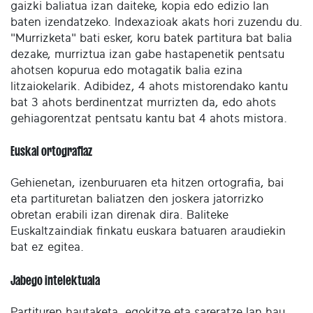
gaizki baliatua izan daiteke, kopia edo edizio lan
baten izendatzeko. Indexazioak akats hori zuzendu du.
"Murrizketa" bati esker, koru batek partitura bat balia
dezake, murriztua izan gabe hastapenetik pentsatu
ahotsen kopurua edo motagatik balia ezina
litzaiokelarik. Adibidez, 4 ahots mistorendako kantu
bat 3 ahots berdinentzat murrizten da, edo ahots
gehiagorentzat pentsatu kantu bat 4 ahots mistora.
Euskal ortografiaz
Gehienetan, izenburuaren eta hitzen ortografia, bai
eta partituretan baliatzen den joskera jatorrizko
obretan erabili izan direnak dira. Baliteke
Euskaltzaindiak finkatu euskara batuaren araudiekin
bat ez egitea.
Jabego intelektuala
Partituren hautaketa, egokitze eta sareratze lan hau