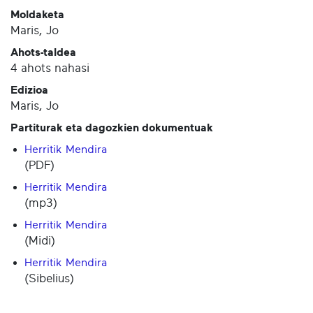
Moldaketa
Maris, Jo
Ahots-taldea
4 ahots nahasi
Edizioa
Maris, Jo
Partiturak eta dagozkien dokumentuak
Herritik Mendira
(PDF)
Herritik Mendira
(mp3)
Herritik Mendira
(Midi)
Herritik Mendira
(Sibelius)