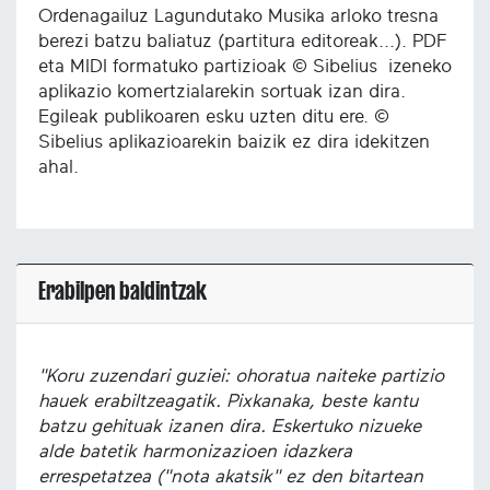
Ordenagailuz Lagundutako Musika arloko tresna
berezi batzu baliatuz (partitura editoreak...). PDF
eta MIDI formatuko partizioak © Sibelius izeneko
aplikazio komertzialarekin sortuak izan dira.
Egileak publikoaren esku uzten ditu ere. ©
Sibelius aplikazioarekin baizik ez dira idekitzen
ahal.
Erabilpen baldintzak
"Koru zuzendari guziei: ohoratua naiteke partizio
hauek erabiltzeagatik. Pixkanaka, beste kantu
batzu gehituak izanen dira. Eskertuko nizueke
alde batetik harmonizazioen idazkera
errespetatzea ("nota akatsik" ez den bitartean