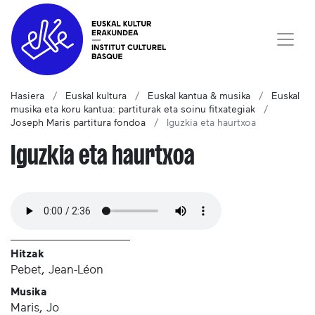
Hasiera
Euskal kultura
Euskal kantua & musika
Euskal
musika eta koru kantua: partiturak eta soinu fitxategiak
Joseph Maris partitura fondoa
Iguzkia eta haurtxoa
Iguzkia eta haurtxoa
Hitzak
Pebet, Jean-Léon
Musika
Maris, Jo