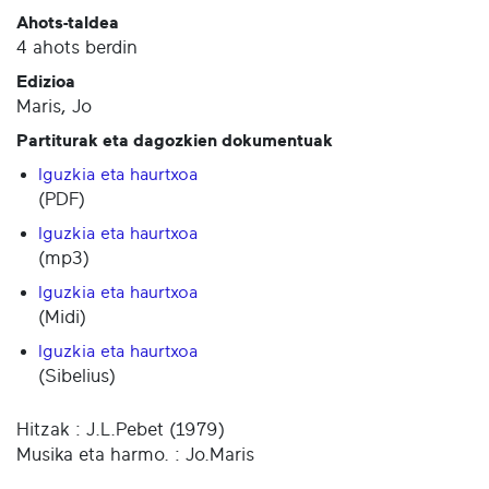
Ahots-taldea
4 ahots berdin
Edizioa
Maris, Jo
Partiturak eta dagozkien dokumentuak
Iguzkia eta haurtxoa
(PDF)
Iguzkia eta haurtxoa
(mp3)
Iguzkia eta haurtxoa
(Midi)
Iguzkia eta haurtxoa
(Sibelius)
Hitzak : J.L.Pebet (1979)
Musika eta harmo. : Jo.Maris