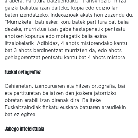
arabera. Partitura batzuendako, "transkripzio" hitza
gaizki baliatua izan daiteke, kopia edo edizio lan
baten izendatzeko. Indexazioak akats hori zuzendu du.
"Murrizketa" bati esker, koru batek partitura bat balia
dezake, murriztua izan gabe hastapenetik pentsatu
ahotsen kopurua edo motagatik balia ezina
litzaiokelarik. Adibidez, 4 ahots mistorendako kantu
bat 3 ahots berdinentzat murrizten da, edo ahots
gehiagorentzat pentsatu kantu bat 4 ahots mistora.
Euskal ortografiaz
Gehienetan, izenburuaren eta hitzen ortografia, bai
eta partituretan baliatzen den joskera jatorrizko
obretan erabili izan direnak dira. Baliteke
Euskaltzaindiak finkatu euskara batuaren araudiekin
bat ez egitea.
Jabego intelektuala