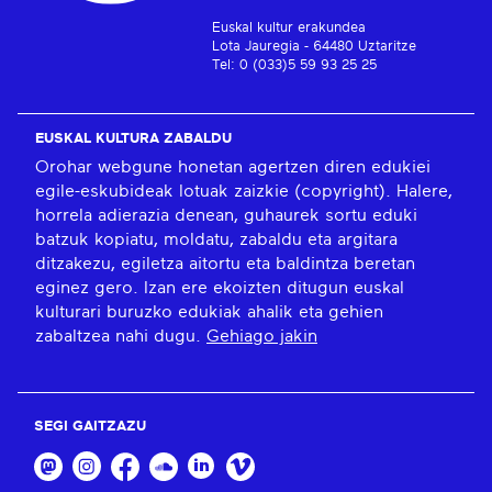
Euskal kultur erakundea
Lota Jauregia - 64480 Uztaritze
Tel: 0 (033)5 59 93 25 25
EUSKAL KULTURA ZABALDU
Orohar webgune honetan agertzen diren edukiei
egile-eskubideak lotuak zaizkie (copyright). Halere,
horrela adierazia denean, guhaurek sortu eduki
batzuk kopiatu, moldatu, zabaldu eta argitara
ditzakezu, egiletza aitortu eta baldintza beretan
eginez gero. Izan ere ekoizten ditugun euskal
kulturari buruzko edukiak ahalik eta gehien
zabaltzea nahi dugu.
Gehiago jakin
SEGI GAITZAZU