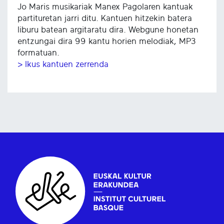
Jo Maris musikariak Manex Pagolaren kantuak
partituretan jarri ditu. Kantuen hitzekin batera
liburu batean argitaratu dira. Webgune honetan
entzungai dira 99 kantu horien melodiak, MP3
formatuan.
> Ikus kantuen zerrenda