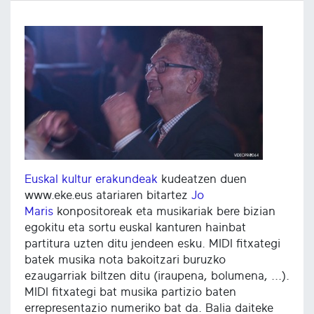
Euskal kultur erakundeak
kudeatzen duen
www.eke.eus atariaren bitartez
Jo
Maris
konpositoreak eta musikariak bere bizian
egokitu eta sortu euskal kanturen hainbat
partitura uzten ditu jendeen esku. MIDI fitxategi
batek musika nota bakoitzari buruzko
ezaugarriak biltzen ditu (iraupena, bolumena, ...).
MIDI fitxategi bat musika partizio baten
errepresentazio numeriko bat da. Balia daiteke