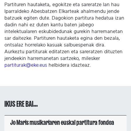
Partituren hautaketa, egokitze eta sareratze lan hau
Iparraldeko Abesbatzen Elkarteak ahalmendu jende
batzuek egiten dute. Dagokion partitura hedatua izan
dadin nahi ez duten kantu baten jabego
intelektualaren eskubidedunak gurekin harremanetan
sar daitezke. Partituren hautaketa egina den bezala,
ontsalaz horrelako kasuak salbuespenak dira.
Aurkeztu partiturak editatzen eta sareratzen dituzten
jendeekin harremanetan sartzeko, milesker
partiturak@eke.eus
helbidera idazteaz.
IKUS ERE BAI...
Jo Maris musikariaren euskal partitura fondoa