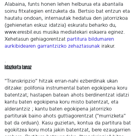
Alabaina, funts honen lehen helburua eta abantaila
soinu fitxategien entzuketa da. Bertsio bat entzun eta
hautatu ondoan, internautak hedatua den jatorrizkoa
(gehienetan eskuz idatzia) eskuratu beharko du,
www.eresbil.eus musika mediatekari eskaera eginez.
Xehetasun gehiagorentzat
partitura bildumaren
aurkibidearen garrantzizko zehaztasunak
irakur.
.
Idazketa lanaz
"Transkripzio" hitzak erran-nahi ezberdinak ukan
ditzake: polifonia instrumental baten egokipena koru
batentzat; hastapen batean ahots berdinentzat idatzi
kantu baten egokipena koru misto batentzat, eta
alderantziz ; kantu baten egokipena jatorrizko
partiturak baino ahots guttiagorentzat ("murrizketa"
bat da orduan). Kasu guzietan, kontua da partitura bat
egokitzea koru mota jakin batentzat, bere ezaugarrien