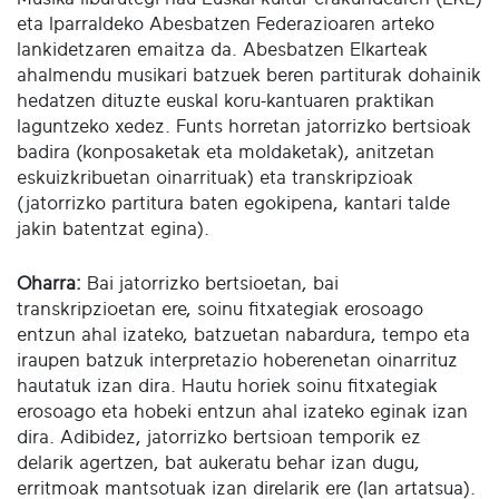
eta Iparraldeko Abesbatzen Federazioaren arteko
lankidetzaren emaitza da. Abesbatzen Elkarteak
ahalmendu musikari batzuek beren partiturak dohainik
hedatzen dituzte euskal koru-kantuaren praktikan
laguntzeko xedez. Funts horretan jatorrizko bertsioak
badira (konposaketak eta moldaketak), anitzetan
eskuizkribuetan oinarrituak) eta transkripzioak
(jatorrizko partitura baten egokipena, kantari talde
jakin batentzat egina).
Oharra:
Bai jatorrizko bertsioetan, bai
transkripzioetan ere, soinu fitxategiak erosoago
entzun ahal izateko, batzuetan nabardura, tempo eta
iraupen batzuk interpretazio hoberenetan oinarrituz
hautatuk izan dira. Hautu horiek soinu fitxategiak
erosoago eta hobeki entzun ahal izateko eginak izan
dira. Adibidez, jatorrizko bertsioan temporik ez
delarik agertzen, bat aukeratu behar izan dugu,
erritmoak mantsotuak izan direlarik ere (lan artatsua).