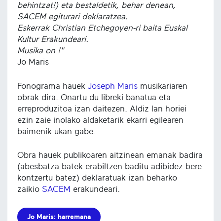
behintzat!) eta bestaldetik, behar denean,
SACEM egiturari deklaratzea.
Eskerrak Christian Etchegoyen-ri baita Euskal
Kultur Erakundeari.
Musika on !"
Jo Maris
Fonograma hauek
Joseph Maris
musikariaren
obrak dira. Onartu du libreki banatua eta
erreproduzitoa izan daitezen. Aldiz lan horiei
ezin zaie inolako aldaketarik ekarri egilearen
baimenik ukan gabe.
Obra hauek publikoaren aitzinean emanak badira
(abesbatza batek erabiltzen baditu adibidez bere
kontzertu batez) deklaratuak izan beharko
zaikio
SACEM
erakundeari.
Jo Maris: harremana