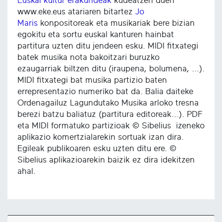
Euskal kultur erakundeak
kudeatzen duen
www.eke.eus atariaren bitartez
Jo
Maris
konpositoreak eta musikariak bere bizian
egokitu eta sortu euskal kanturen hainbat
partitura uzten ditu jendeen esku. MIDI fitxategi
batek musika nota bakoitzari buruzko
ezaugarriak biltzen ditu (iraupena, bolumena, ...).
MIDI fitxategi bat musika partizio baten
errepresentazio numeriko bat da. Balia daiteke
Ordenagailuz Lagundutako Musika arloko tresna
berezi batzu baliatuz (partitura editoreak...). PDF
eta MIDI formatuko partizioak © Sibelius izeneko
aplikazio komertzialarekin sortuak izan dira.
Egileak publikoaren esku uzten ditu ere. ©
Sibelius aplikazioarekin baizik ez dira idekitzen
ahal.