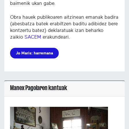
baimenik ukan gabe.
Obra hauek publikoaren aitzinean emanak badira
(abesbatza batek erabiltzen baditu adibidez bere
kontzertu batez) deklaratuak izan beharko
zaikio
SACEM
erakundeari.
Jo Maris: harremana
Manex Pagolaren kantuak