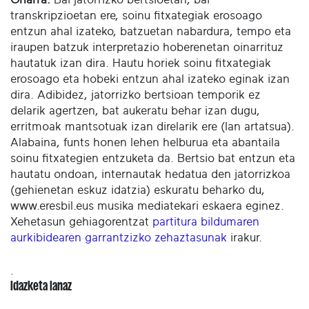
transkripzioetan ere, soinu fitxategiak erosoago
entzun ahal izateko, batzuetan nabardura, tempo eta
iraupen batzuk interpretazio hoberenetan oinarrituz
hautatuk izan dira. Hautu horiek soinu fitxategiak
erosoago eta hobeki entzun ahal izateko eginak izan
dira. Adibidez, jatorrizko bertsioan temporik ez
delarik agertzen, bat aukeratu behar izan dugu,
erritmoak mantsotuak izan direlarik ere (lan artatsua).
Alabaina, funts honen lehen helburua eta abantaila
soinu fitxategien entzuketa da. Bertsio bat entzun eta
hautatu ondoan, internautak hedatua den jatorrizkoa
(gehienetan eskuz idatzia) eskuratu beharko du,
www.eresbil.eus musika mediatekari eskaera eginez.
Xehetasun gehiagorentzat
partitura bildumaren
aurkibidearen garrantzizko zehaztasunak
irakur.
.
Idazketa lanaz