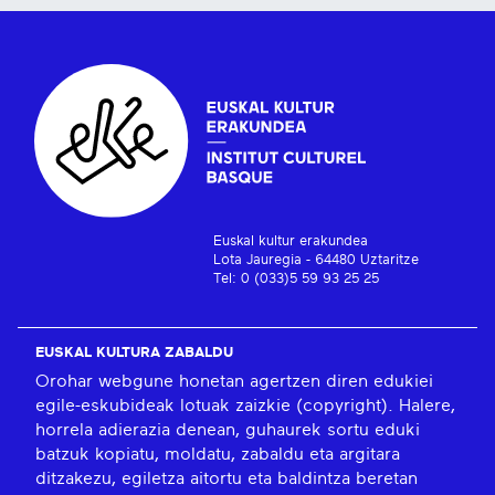
Euskal kultur erakundea
Lota Jauregia - 64480 Uztaritze
Tel: 0 (033)5 59 93 25 25
EUSKAL KULTURA ZABALDU
Orohar webgune honetan agertzen diren edukiei
egile-eskubideak lotuak zaizkie (copyright). Halere,
horrela adierazia denean, guhaurek sortu eduki
batzuk kopiatu, moldatu, zabaldu eta argitara
ditzakezu, egiletza aitortu eta baldintza beretan