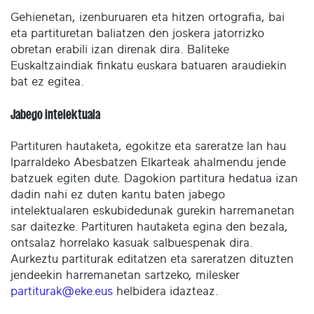
Gehienetan, izenburuaren eta hitzen ortografia, bai
eta partituretan baliatzen den joskera jatorrizko
obretan erabili izan direnak dira. Baliteke
Euskaltzaindiak finkatu euskara batuaren araudiekin
bat ez egitea.
Jabego intelektuala
Partituren hautaketa, egokitze eta sareratze lan hau
Iparraldeko Abesbatzen Elkarteak ahalmendu jende
batzuek egiten dute. Dagokion partitura hedatua izan
dadin nahi ez duten kantu baten jabego
intelektualaren eskubidedunak gurekin harremanetan
sar daitezke. Partituren hautaketa egina den bezala,
ontsalaz horrelako kasuak salbuespenak dira.
Aurkeztu partiturak editatzen eta sareratzen dituzten
jendeekin harremanetan sartzeko, milesker
partiturak@eke.eus
helbidera idazteaz.