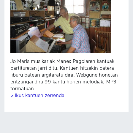
Jo Maris musikariak Manex Pagolaren kantuak
partituretan jarri ditu. Kantuen hitzekin batera
liburu batean argitaratu dira. Webgune honetan
entzungai dira 99 kantu horien melodiak, MP3
formatuan.
> Ikus kantuen zerrenda