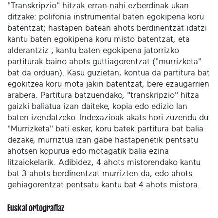
"Transkripzio" hitzak erran-nahi ezberdinak ukan
ditzake: polifonia instrumental baten egokipena koru
batentzat; hastapen batean ahots berdinentzat idatzi
kantu baten egokipena koru misto batentzat, eta
alderantziz ; kantu baten egokipena jatorrizko
partiturak baino ahots guttiagorentzat ("murrizketa"
bat da orduan). Kasu guzietan, kontua da partitura bat
egokitzea koru mota jakin batentzat, bere ezaugarrien
arabera. Partitura batzuendako, "transkripzio" hitza
gaizki baliatua izan daiteke, kopia edo edizio lan
baten izendatzeko. Indexazioak akats hori zuzendu du.
"Murrizketa" bati esker, koru batek partitura bat balia
dezake, murriztua izan gabe hastapenetik pentsatu
ahotsen kopurua edo motagatik balia ezina
litzaiokelarik. Adibidez, 4 ahots mistorendako kantu
bat 3 ahots berdinentzat murrizten da, edo ahots
gehiagorentzat pentsatu kantu bat 4 ahots mistora.
Euskal ortografiaz