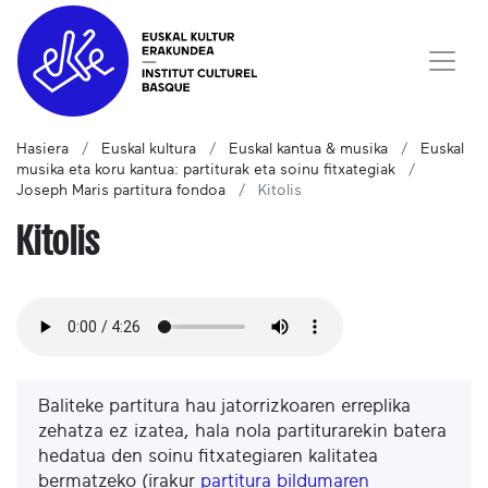
Hasiera
Euskal kultura
Euskal kantua & musika
Euskal
musika eta koru kantua: partiturak eta soinu fitxategiak
Joseph Maris partitura fondoa
Kitolis
Kitolis
Baliteke partitura hau jatorrizkoaren erreplika
zehatza ez izatea, hala nola partiturarekin batera
hedatua den soinu fitxategiaren kalitatea
bermatzeko (irakur
partitura bildumaren