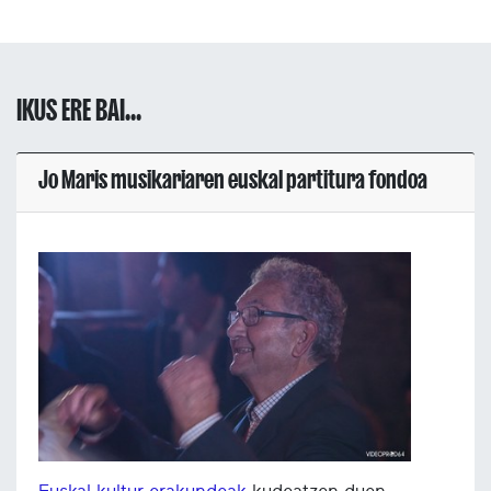
IKUS ERE BAI...
Jo Maris musikariaren euskal partitura fondoa