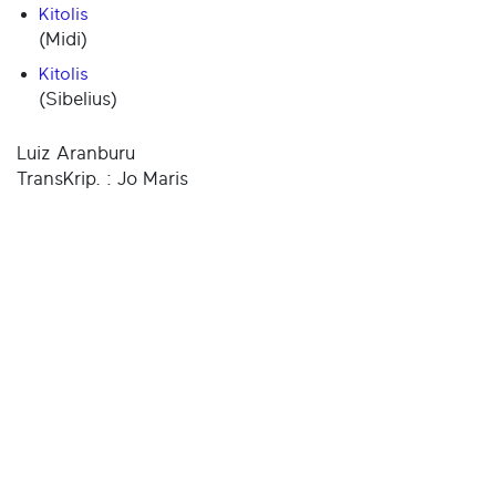
Kitolis
(Midi)
Kitolis
(Sibelius)
Luiz Aranburu
TransKrip. : Jo Maris