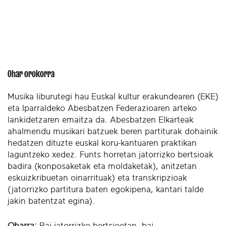
Ohar orokorra
Musika liburutegi hau Euskal kultur erakundearen (EKE)
eta Iparraldeko Abesbatzen Federazioaren arteko
lankidetzaren emaitza da. Abesbatzen Elkarteak
ahalmendu musikari batzuek beren partiturak dohainik
hedatzen dituzte euskal koru-kantuaren praktikan
laguntzeko xedez. Funts horretan jatorrizko bertsioak
badira (konposaketak eta moldaketak), anitzetan
eskuizkribuetan oinarrituak) eta transkripzioak
(jatorrizko partitura baten egokipena, kantari talde
jakin batentzat egina).
Oharra:
Bai jatorrizko bertsioetan, bai