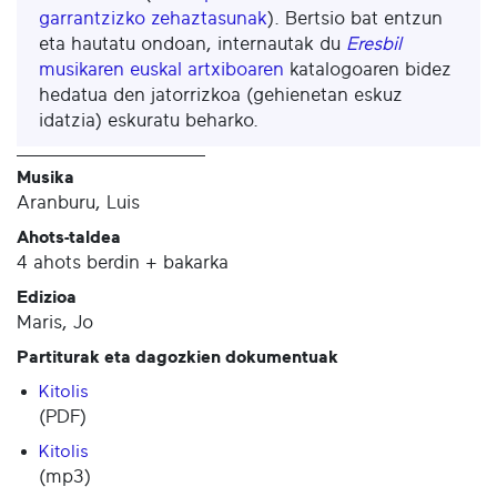
garrantzizko zehaztasunak
). Bertsio bat entzun
eta hautatu ondoan, internautak du
Eresbil
musikaren euskal artxiboaren
katalogoaren bidez
hedatua den jatorrizkoa (gehienetan eskuz
idatzia) eskuratu beharko.
Musika
Aranburu, Luis
Ahots-taldea
4 ahots berdin + bakarka
Edizioa
Maris, Jo
Partiturak eta dagozkien dokumentuak
Kitolis
(PDF)
Kitolis
(mp3)