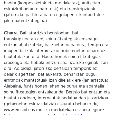
badira (konposaketak eta moldaketak), anitzetan
eskuizkribuetan oinarrituak) eta transkripzioak
(jatorrizko partitura baten egokipena, kantari talde
jakin batentzat egina).
Oharra:
Bai jatorrizko bertsioetan, bai
transkripzioetan ere, soinu fitxategiak erosoago
entzun ahal izateko, batzuetan nabardura, tempo eta
iraupen batzuk interpretazio hoberenetan oinarrituz
hautatuk izan dira. Hautu horiek soinu fitxategiak
erosoago eta hobeki entzun ahal izateko eginak izan
dira. Adibidez, jatorrizko bertsioan temporik ez
delarik agertzen, bat aukeratu behar izan dugu,
erritmoak mantsotuak izan direlarik ere (lan artatsua).
Alabaina, funts honen lehen helburua eta abantaila
soinu fitxategien entzuketa da. Bertsio bat entzun eta
hautatu ondoan, internautak hedatua den jatorrizkoa
(gehienetan eskuz idatzia) eskuratu beharko du,
www.eresbil.eus musika mediatekari eskaera eginez.