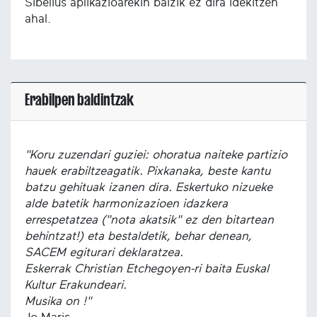
Sibelius aplikazioarekin baizik ez dira idekitzen
ahal.
Erabilpen baldintzak
"Koru zuzendari guziei: ohoratua naiteke partizio
hauek erabiltzeagatik. Pixkanaka, beste kantu
batzu gehituak izanen dira. Eskertuko nizueke
alde batetik harmonizazioen idazkera
errespetatzea ("nota akatsik" ez den bitartean
behintzat!) eta bestaldetik, behar denean,
SACEM egiturari deklaratzea.
Eskerrak Christian Etchegoyen-ri baita Euskal
Kultur Erakundeari.
Musika on !"