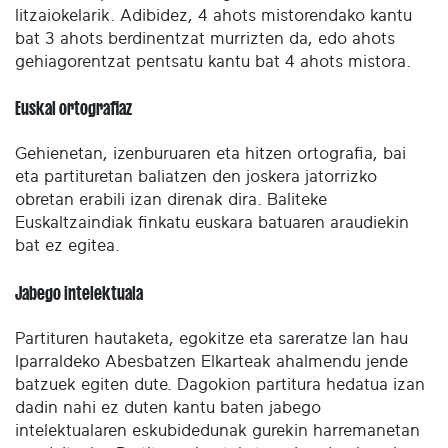
litzaiokelarik. Adibidez, 4 ahots mistorendako kantu
bat 3 ahots berdinentzat murrizten da, edo ahots
gehiagorentzat pentsatu kantu bat 4 ahots mistora.
Euskal ortografiaz
Gehienetan, izenburuaren eta hitzen ortografia, bai
eta partituretan baliatzen den joskera jatorrizko
obretan erabili izan direnak dira. Baliteke
Euskaltzaindiak finkatu euskara batuaren araudiekin
bat ez egitea.
Jabego intelektuala
Partituren hautaketa, egokitze eta sareratze lan hau
Iparraldeko Abesbatzen Elkarteak ahalmendu jende
batzuek egiten dute. Dagokion partitura hedatua izan
dadin nahi ez duten kantu baten jabego
intelektualaren eskubidedunak gurekin harremanetan