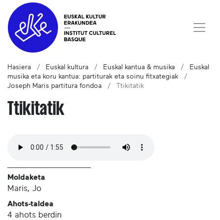
Hasiera
Euskal kultura
Euskal kantua & musika
Euskal
musika eta koru kantua: partiturak eta soinu fitxategiak
Joseph Maris partitura fondoa
Ttikitatik
Ttikitatik
Moldaketa
Maris, Jo
Ahots-taldea
4 ahots berdin