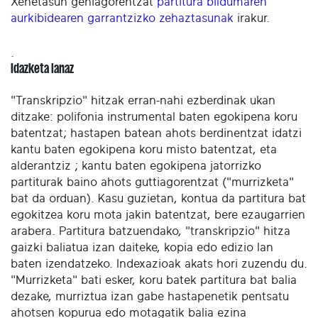
Xehetasun gehiagorentzat
partitura bildumaren
aurkibidearen garrantzizko zehaztasunak
irakur.
.
Idazketa lanaz
"Transkripzio" hitzak erran-nahi ezberdinak ukan
ditzake: polifonia instrumental baten egokipena koru
batentzat; hastapen batean ahots berdinentzat idatzi
kantu baten egokipena koru misto batentzat, eta
alderantziz ; kantu baten egokipena jatorrizko
partiturak baino ahots guttiagorentzat ("murrizketa"
bat da orduan). Kasu guzietan, kontua da partitura bat
egokitzea koru mota jakin batentzat, bere ezaugarrien
arabera. Partitura batzuendako, "transkripzio" hitza
gaizki baliatua izan daiteke, kopia edo edizio lan
baten izendatzeko. Indexazioak akats hori zuzendu du.
"Murrizketa" bati esker, koru batek partitura bat balia
dezake, murriztua izan gabe hastapenetik pentsatu
ahotsen kopurua edo motagatik balia ezina