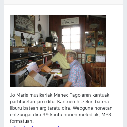
Jo Maris musikariak Manex Pagolaren kantuak
partituretan jarri ditu. Kantuen hitzekin batera
liburu batean argitaratu dira. Webgune honetan
entzungai dira 99 kantu horien melodiak, MP3
formatuan.