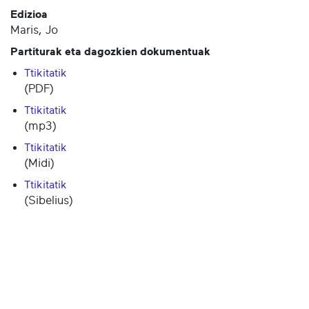
Edizioa
Maris, Jo
Partiturak eta dagozkien dokumentuak
Ttikitatik
(PDF)
Ttikitatik
(mp3)
Ttikitatik
(Midi)
Ttikitatik
(Sibelius)