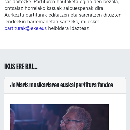
sar daitezke. Partituren hautaketa egina den bezala,
ontsalaz horrelako kasuak salbuespenak dira.
Aurkeztu partiturak editatzen eta sareratzen dituzten
jendeekin harremanetan sartzeko, milesker
partiturak@eke.eus
helbidera idazteaz.
IKUS ERE BAI...
Jo Maris musikariaren euskal partitura fondoa