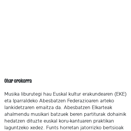
Ohar orokorra
Musika liburutegi hau Euskal kultur erakundearen (EKE)
eta Iparraldeko Abesbatzen Federazioaren arteko
lankidetzaren emaitza da. Abesbatzen Elkarteak
ahalmendu musikari batzuek beren partiturak dohainik
hedatzen dituzte euskal koru-kantuaren praktikan
laguntzeko xedez. Funts horretan jatorrizko bertsioak