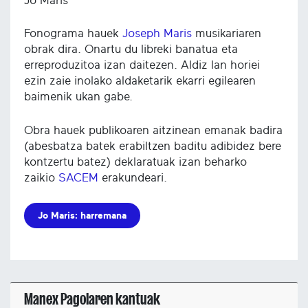
Jo Maris
Fonograma hauek
Joseph Maris
musikariaren
obrak dira. Onartu du libreki banatua eta
erreproduzitoa izan daitezen. Aldiz lan horiei
ezin zaie inolako aldaketarik ekarri egilearen
baimenik ukan gabe.
Obra hauek publikoaren aitzinean emanak badira
(abesbatza batek erabiltzen baditu adibidez bere
kontzertu batez) deklaratuak izan beharko
zaikio
SACEM
erakundeari.
Jo Maris: harremana
Manex Pagolaren kantuak