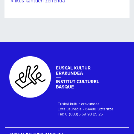
> Ikus kantuen zerrenda
Euskal kultur erakundea
Lota Jauregia - 64480 Uztaritze
Tel: 0 (033)5 59 93 25 25