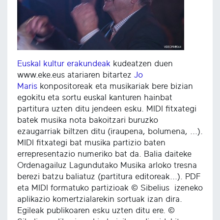
Euskal kultur erakundeak
kudeatzen duen
www.eke.eus atariaren bitartez
Jo
Maris
konpositoreak eta musikariak bere bizian
egokitu eta sortu euskal kanturen hainbat
partitura uzten ditu jendeen esku. MIDI fitxategi
batek musika nota bakoitzari buruzko
ezaugarriak biltzen ditu (iraupena, bolumena, ...).
MIDI fitxategi bat musika partizio baten
errepresentazio numeriko bat da. Balia daiteke
Ordenagailuz Lagundutako Musika arloko tresna
berezi batzu baliatuz (partitura editoreak...). PDF
eta MIDI formatuko partizioak © Sibelius izeneko
aplikazio komertzialarekin sortuak izan dira.
Egileak publikoaren esku uzten ditu ere. ©