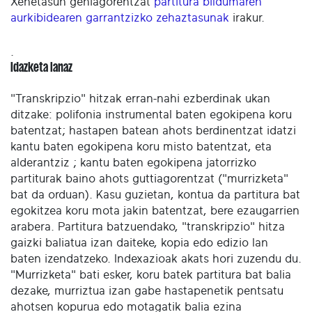
Xehetasun gehiagorentzat
partitura bildumaren
aurkibidearen garrantzizko zehaztasunak
irakur.
.
Idazketa lanaz
"Transkripzio" hitzak erran-nahi ezberdinak ukan
ditzake: polifonia instrumental baten egokipena koru
batentzat; hastapen batean ahots berdinentzat idatzi
kantu baten egokipena koru misto batentzat, eta
alderantziz ; kantu baten egokipena jatorrizko
partiturak baino ahots guttiagorentzat ("murrizketa"
bat da orduan). Kasu guzietan, kontua da partitura bat
egokitzea koru mota jakin batentzat, bere ezaugarrien
arabera. Partitura batzuendako, "transkripzio" hitza
gaizki baliatua izan daiteke, kopia edo edizio lan
baten izendatzeko. Indexazioak akats hori zuzendu du.
"Murrizketa" bati esker, koru batek partitura bat balia
dezake, murriztua izan gabe hastapenetik pentsatu
ahotsen kopurua edo motagatik balia ezina