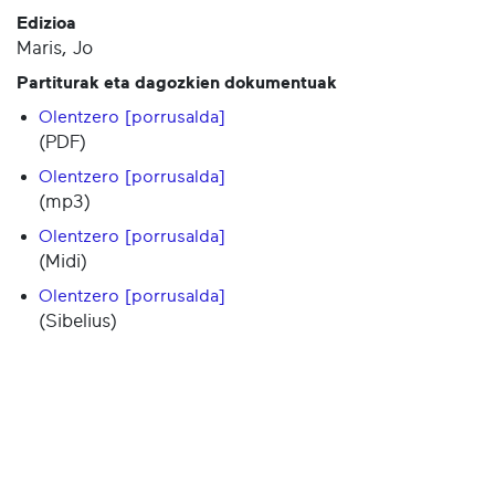
Edizioa
Maris, Jo
Partiturak eta dagozkien dokumentuak
Olentzero [porrusalda]
(PDF)
Olentzero [porrusalda]
(mp3)
Olentzero [porrusalda]
(Midi)
Olentzero [porrusalda]
(Sibelius)