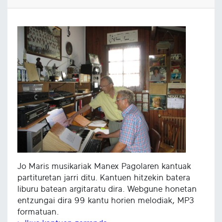
Jo Maris musikariak Manex Pagolaren kantuak
partituretan jarri ditu. Kantuen hitzekin batera
liburu batean argitaratu dira. Webgune honetan
entzungai dira 99 kantu horien melodiak, MP3
formatuan.