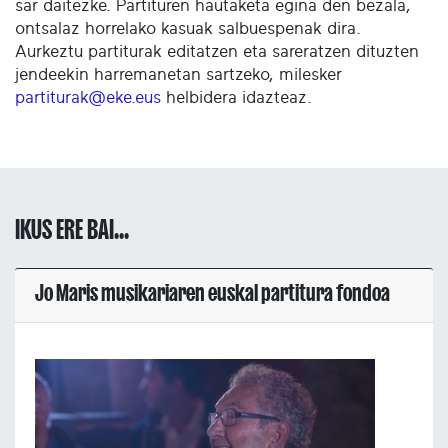
sar daitezke. Partituren hautaketa egina den bezala,
ontsalaz horrelako kasuak salbuespenak dira.
Aurkeztu partiturak editatzen eta sareratzen dituzten
jendeekin harremanetan sartzeko, milesker
partiturak@eke.eus
helbidera idazteaz.
IKUS ERE BAI...
Jo Maris musikariaren euskal partitura fondoa