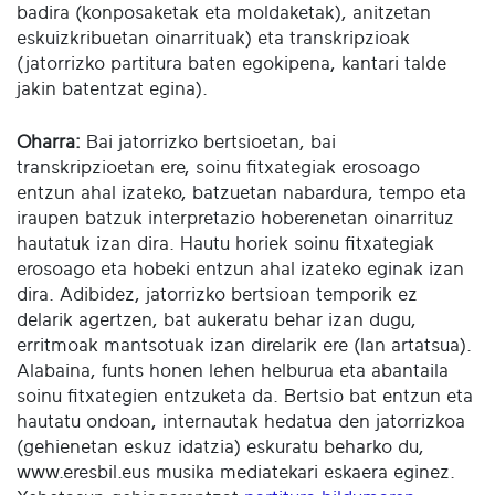
badira (konposaketak eta moldaketak), anitzetan
eskuizkribuetan oinarrituak) eta transkripzioak
(jatorrizko partitura baten egokipena, kantari talde
jakin batentzat egina).
Oharra:
Bai jatorrizko bertsioetan, bai
transkripzioetan ere, soinu fitxategiak erosoago
entzun ahal izateko, batzuetan nabardura, tempo eta
iraupen batzuk interpretazio hoberenetan oinarrituz
hautatuk izan dira. Hautu horiek soinu fitxategiak
erosoago eta hobeki entzun ahal izateko eginak izan
dira. Adibidez, jatorrizko bertsioan temporik ez
delarik agertzen, bat aukeratu behar izan dugu,
erritmoak mantsotuak izan direlarik ere (lan artatsua).
Alabaina, funts honen lehen helburua eta abantaila
soinu fitxategien entzuketa da. Bertsio bat entzun eta
hautatu ondoan, internautak hedatua den jatorrizkoa
(gehienetan eskuz idatzia) eskuratu beharko du,
www.eresbil.eus musika mediatekari eskaera eginez.