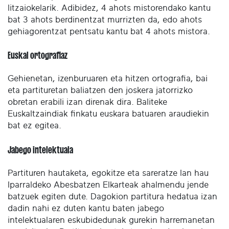
litzaiokelarik. Adibidez, 4 ahots mistorendako kantu
bat 3 ahots berdinentzat murrizten da, edo ahots
gehiagorentzat pentsatu kantu bat 4 ahots mistora.
Euskal ortografiaz
Gehienetan, izenburuaren eta hitzen ortografia, bai
eta partituretan baliatzen den joskera jatorrizko
obretan erabili izan direnak dira. Baliteke
Euskaltzaindiak finkatu euskara batuaren araudiekin
bat ez egitea.
Jabego intelektuala
Partituren hautaketa, egokitze eta sareratze lan hau
Iparraldeko Abesbatzen Elkarteak ahalmendu jende
batzuek egiten dute. Dagokion partitura hedatua izan
dadin nahi ez duten kantu baten jabego
intelektualaren eskubidedunak gurekin harremanetan