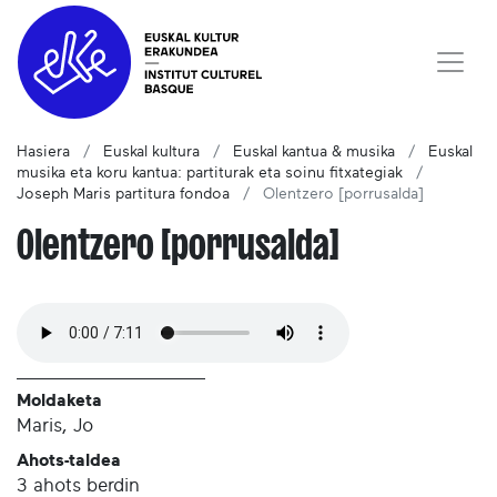
Hasiera
Euskal kultura
Euskal kantua & musika
Euskal
musika eta koru kantua: partiturak eta soinu fitxategiak
Joseph Maris partitura fondoa
Olentzero [porrusalda]
Olentzero [porrusalda]
Moldaketa
Maris, Jo
Ahots-taldea
3 ahots berdin