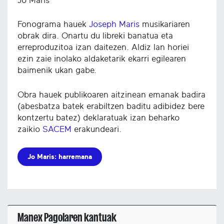
Jo Maris
Fonograma hauek
Joseph Maris
musikariaren
obrak dira. Onartu du libreki banatua eta
erreproduzitoa izan daitezen. Aldiz lan horiei
ezin zaie inolako aldaketarik ekarri egilearen
baimenik ukan gabe.
Obra hauek publikoaren aitzinean emanak badira
(abesbatza batek erabiltzen baditu adibidez bere
kontzertu batez) deklaratuak izan beharko
zaikio
SACEM
erakundeari.
Jo Maris: harremana
Manex Pagolaren kantuak