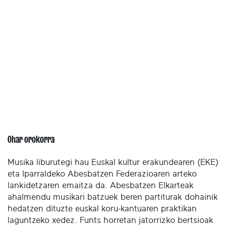
Ohar orokorra
Musika liburutegi hau Euskal kultur erakundearen (EKE)
eta Iparraldeko Abesbatzen Federazioaren arteko
lankidetzaren emaitza da. Abesbatzen Elkarteak
ahalmendu musikari batzuek beren partiturak dohainik
hedatzen dituzte euskal koru-kantuaren praktikan
laguntzeko xedez. Funts horretan jatorrizko bertsioak