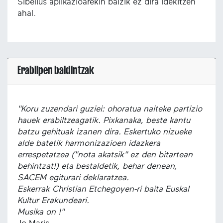
Sibelius aplikazioarekin baizik ez dira idekitzen
ahal.
Erabilpen baldintzak
"Koru zuzendari guziei: ohoratua naiteke partizio
hauek erabiltzeagatik. Pixkanaka, beste kantu
batzu gehituak izanen dira. Eskertuko nizueke
alde batetik harmonizazioen idazkera
errespetatzea ("nota akatsik" ez den bitartean
behintzat!) eta bestaldetik, behar denean,
SACEM egiturari deklaratzea.
Eskerrak Christian Etchegoyen-ri baita Euskal
Kultur Erakundeari.
Musika on !"