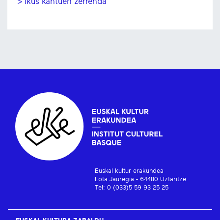
> Ikus kantuen zerrenda
Euskal kultur erakundea
Lota Jauregia - 64480 Uztaritze
Tel: 0 (033)5 59 93 25 25