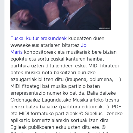
Euskal kultur erakundeak
kudeatzen duen
www.eke.eus atariaren bitartez
Jo
Maris
konpositoreak eta musikariak bere bizian
egokitu eta sortu euskal kanturen hainbat
partitura uzten ditu jendeen esku. MIDI fitxategi
batek musika nota bakoitzari buruzko
ezaugarriak biltzen ditu (iraupena, bolumena, ...).
MIDI fitxategi bat musika partizio baten
errepresentazio numeriko bat da. Balia daiteke
Ordenagailuz Lagundutako Musika arloko tresna
berezi batzu baliatuz (partitura editoreak...). PDF
eta MIDI formatuko partizioak © Sibelius izeneko
aplikazio komertzialarekin sortuak izan dira.
Egileak publikoaren esku uzten ditu ere. ©