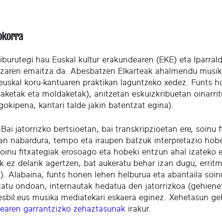
okorra
liburutegi hau Euskal kultur erakundearen (EKE) eta Iparra
tzaren emaitza da. Abesbatzen Elkarteak ahalmendu musika
 euskal koru-kantuaren praktikan laguntzeko xedez. Funts ho
ketak eta moldaketak), anitzetan eskuizkribuetan oinarritu
gokipena, kantari talde jakin batentzat egina).
Bai jatorrizko bertsioetan, bai transkripzioetan ere, soinu
an nabardura, tempo eta iraupen batzuk interpretazio hobe
oinu fitxategiak erosoago eta hobeki entzun ahal izateko e
k ez delarik agertzen, bat aukeratu behar izan dugu, erritm
a). Alabaina, funts honen lehen helburua eta abantaila soin
tatu ondoan, internautak hedatua den jatorrizkoa (gehiene
sbil.eus musika mediatekari eskaera eginez. Xehetasun g
dearen garrantzizko zehaztasunak
irakur.