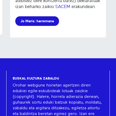
adibidez bere kontzertu batez) deklaratuak
izan beharko zaikio
SACEM
erakundeari.
Jo Maris: harremana
EUSKAL KULTURA ZABALDU
Orohar webgune honetan agertzen diren
edukiei egile-eskubideak lotuak zaizkie
(copyright). Halere, horrela adierazia denean,
guhaurek sortu eduki batzuk kopiatu, moldatu,
zabaldu eta argitara ditzakezu, egiletza aitortu
eta baldintza beretan eginez gero. Izan ere