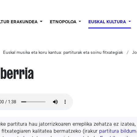
LTUR ERAKUNDEA
ETNOPOLOA
EUSKAL KULTURA
Euskal musika eta koru kantua: partiturak eta soinu fitxategiak
Jo
berria
eke partitura hau jatorrizkoaren erreplika zehatza ez izatea
 fitxategiaren kalitatea bermatzeko (irakur
partitura bildu