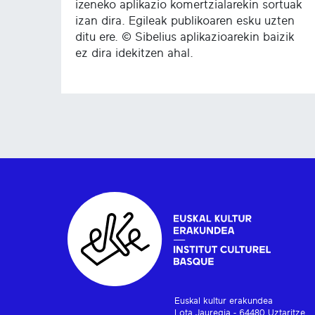
izeneko aplikazio komertzialarekin sortuak
izan dira. Egileak publikoaren esku uzten
ditu ere. © Sibelius aplikazioarekin baizik
ez dira idekitzen ahal.
Euskal kultur erakundea
Lota Jauregia - 64480 Uztaritze