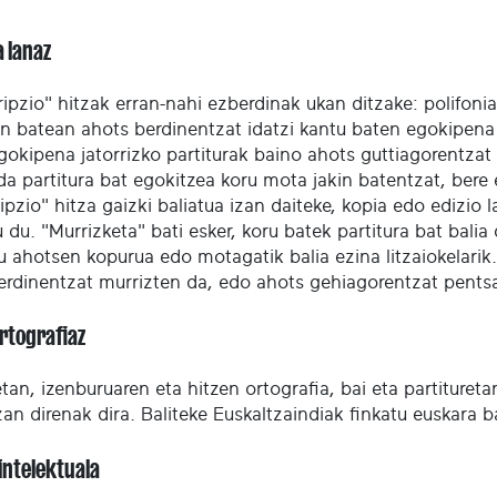
a lanaz
ripzio" hitzak erran-nahi ezberdinak ukan ditzake: polifon
n batean ahots berdinentzat idatzi kantu baten egokipena k
gokipena jatorrizko partiturak baino ahots guttiagorentzat
da partitura bat egokitzea koru mota jakin batentzat, bere
ipzio" hitza gaizki baliatua izan daiteke, kopia edo edizio
 du. "Murrizketa" bati esker, koru batek partitura bat bali
u ahotsen kopurua edo motagatik balia ezina litzaiokelarik
erdinentzat murrizten da, edo ahots gehiagorentzat pentsa
ortografiaz
an, izenburuaren eta hitzen ortografia, bai eta partitureta
izan direnak dira. Baliteke Euskaltzaindiak finkatu euskara 
intelektuala