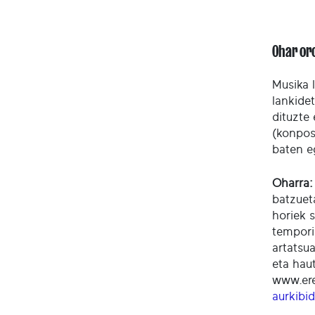
Ohar or
Musika 
lankide
dituzte
(konposa
baten e
Oharra:
batzuet
horiek s
tempori
artatsu
eta hau
www.ere
aurkibi