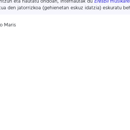
ntzun eta hautatu ondoan, internautak du
Eresbil
musikaren
ua den jatorrizkoa (gehienetan eskuz idatzia) eskuratu be
Jo Maris