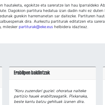
ren hautaketa, egokitze eta sareratze lan hau Iparraldeko
dute. Dagokion partitura hedatua izan dadin nahi ez duten 
edunak gurekin harremanetan sar daitezke. Partituren haut
salbuespenak dira. Aurkeztu partiturak editatzen eta sare
o, milesker
partiturak@eke.eus
helbidera idazteaz.
Erabilpen baldintzak
"Koru zuzendari guziei: ohoratua naiteke
partizio hauek erabiltzeagatik. Pixkanaka,
beste kantu batzu gehituak izanen dira.