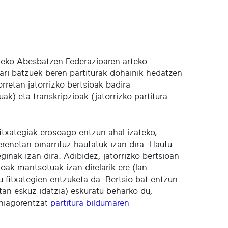
ldeko Abesbatzen Federazioaren arteko
ri batzuek beren partiturak dohainik hedatzen
rretan jatorrizko bertsioak badira
ak) eta transkripzioak (jatorrizko partitura
 fitxategiak erosoago entzun ahal izateko,
renetan oinarrituz hautatuk izan dira. Hautu
ginak izan dira. Adibidez, jatorrizko bertsioan
oak mantsotuak izan direlarik ere (lan
u fitxategien entzuketa da. Bertsio bat entzun
tan eskuz idatzia) eskuratu beharko du,
ehiagorentzat
partitura bildumaren