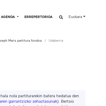
Euskara
AGENDA
ERREPERTORIOA
seph Maris partitura fondoa
Udaberria
, hala nola partiturarekin batera hedatua den
maren garrantzizko zehaztasunak
). Bertsio