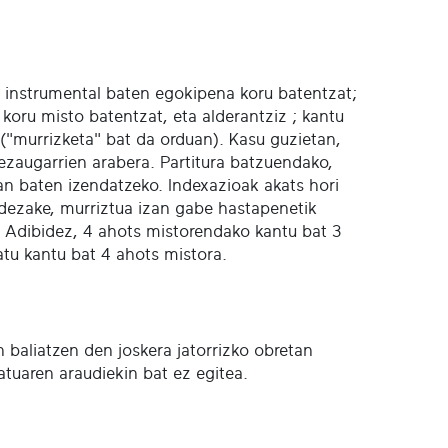
ia instrumental baten egokipena koru batentzat;
oru misto batentzat, eta alderantziz ; kantu
 ("murrizketa" bat da orduan). Kasu guzietan,
 ezaugarrien arabera. Partitura batzuendako,
 lan baten izendatzeko. Indexazioak akats hori
a dezake, murriztua izan gabe hastapenetik
. Adibidez, 4 ahots mistorendako kantu bat 3
tu kantu bat 4 ahots mistora.
n baliatzen den joskera jatorrizko obretan
batuaren araudiekin bat ez egitea.