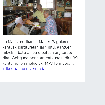
Jo Maris musikariak Manex Pagolaren
kantuak partituretan jarri ditu. Kantuen
hitzekin batera liburu batean argitaratu
dira. Webgune honetan entzungai dira 99
kantu horien melodiak, MP3 formatuan.
> Ikus kantuen zerrenda