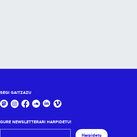
SEGI GAITZAZU
GURE NEWSLETTERARI HARPIDETU!
Harpidetu