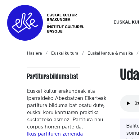
EUSKAL KU
Hasiera
Euskal kultura
Euskal kantua & musika
Uda
Partitura bilduma bat
Euskal kultur erakundeak eta
Iparraldeko Abesbatzen Elkarteak
partitura bilduma bat osatu dute,
euskal koru kantuaren praktika
sustatzeko asmoz. Partitura hau
Balit
corpus horren parte da.
soinu
Ikus partituren zerrenda