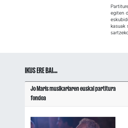
Partitu
egiten 
eskubid
kasuak 
sartzek
IKUS ERE BAI...
Jo Maris musikariaren euskal partitura
fondoa