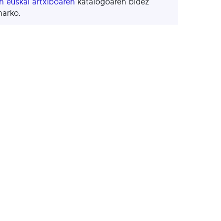
 euskal artxiboaren
katalogoaren bidez
harko.