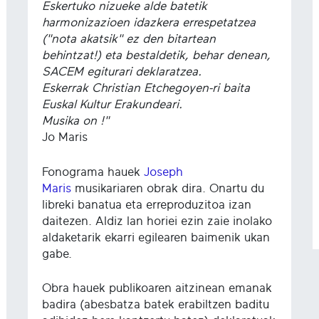
Eskertuko nizueke alde batetik
harmonizazioen idazkera errespetatzea
("nota akatsik" ez den bitartean
behintzat!) eta bestaldetik, behar denean,
SACEM egiturari deklaratzea.
Eskerrak Christian Etchegoyen-ri baita
Euskal Kultur Erakundeari.
Musika on !"
Jo Maris
Fonograma hauek
Joseph
Maris
musikariaren obrak dira. Onartu du
libreki banatua eta erreproduzitoa izan
daitezen. Aldiz lan horiei ezin zaie inolako
aldaketarik ekarri egilearen baimenik ukan
gabe.
Obra hauek publikoaren aitzinean emanak
badira (abesbatza batek erabiltzen baditu