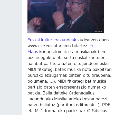
Euskal kultur erakundeak
kudeatzen duen
www.eke.eus atariaren bitartez
Jo
Maris
konpositoreak eta musikariak bere
bizian egokitu eta sortu euskal kanturen
hainbat partitura uzten ditu jendeen esku.
MIDI fitxategi batek musika nota bakoitzari
buruzko ezaugarriak biltzen ditu (iraupena,
bolumena, ...). MIDI fitxategi bat musika
partizio baten errepresentazio numeriko
bat da. Balia daiteke Ordenagailuz
Lagundutako Musika arloko tresna berezi
batzu baliatuz (partitura editoreak...). PDF
eta MIDI formatuko partizioak © Sibelius