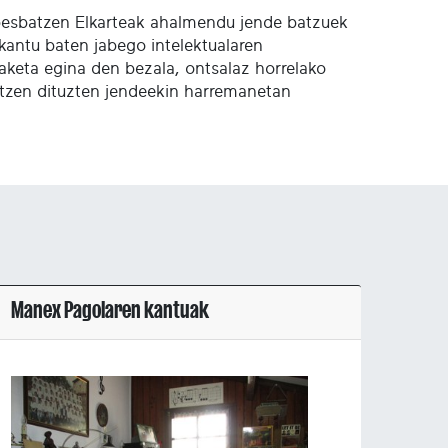
 Abesbatzen Elkarteak ahalmendu jende batzuek
kantu baten jabego intelektualaren
aketa egina den bezala, ontsalaz horrelako
ratzen dituzten jendeekin harremanetan
Manex Pagolaren kantuak