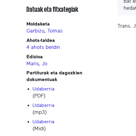
bat e
hedat
Datuak eta fitxategiak
Moldaketa
Trans. 
Garbizu, Tomas
Ahots-taldea
4 ahots berdin
Edizioa
Maris, Jo
Partiturak eta dagozkien
dokumentuak
Udaberria
(PDF)
Udaberria
(mp3)
Udaberria
(Midi)