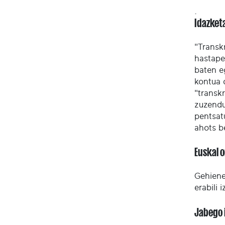
.
Idazket
"Transk
hastape
baten e
kontua 
"transkr
zuzendu
pentsat
ahots b
Euskal 
Gehienet
erabili 
Jabego 