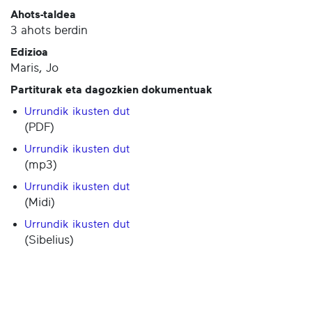
Ahots-taldea
3 ahots berdin
Edizioa
Maris, Jo
Partiturak eta dagozkien dokumentuak
Urrundik ikusten dut
(PDF)
Urrundik ikusten dut
(mp3)
Urrundik ikusten dut
(Midi)
Urrundik ikusten dut
(Sibelius)