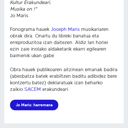
Kultur Erakundeari.
Musika on !"
Jo Maris
Fonograma hauek
Joseph Maris
musikariaren
obrak dira. Onartu du libreki banatua eta
erreproduzitoa izan daitezen. Aldiz lan horiei
ezin zaie inolako aldaketarik ekarri egilearen
baimenik ukan gabe.
Obra hauek publikoaren aitzinean emanak badira
(abesbatza batek erabiltzen baditu adibidez bere
kontzertu batez) deklaratuak izan beharko
zaikio
SACEM
erakundeari.
Jo Maris: harremana