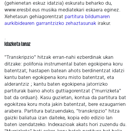
(gehienetan eskuz idatzia) eskuratu beharko du,
www.eresbil.eus musika mediatekari eskaera eginez.
Xehetasun gehiagorentzat
partitura bildumaren
aurkibidearen garrantzizko zehaztasunak
irakur.
.
Idazketa lanaz
"Transkripzio" hitzak erran-nahi ezberdinak ukan
ditzake: polifonia instrumental baten egokipena koru
batentzat; hastapen batean ahots berdinentzat idatzi
kantu baten egokipena koru misto batentzat, eta
alderantziz ; kantu baten egokipena jatorrizko
partiturak baino ahots guttiagorentzat ("murrizketa"
bat da orduan). Kasu guzietan, kontua da partitura bat
egokitzea koru mota jakin batentzat, bere ezaugarrien
arabera. Partitura batzuendako, "transkripzio" hitza
gaizki baliatua izan daiteke, kopia edo edizio lan
baten izendatzeko. Indexazioak akats hori zuzendu du.