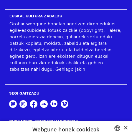
EUSKAL KULTURA ZABALDU
Orohar webgune honetan agertzen diren edukiei
egile-eskubideak lotuak zaizkie (copyright). Halere,
horrela adierazia denean, guhaurek sortu eduki
batzuk kopiatu, moldatu, zabaldu eta argitara
ditzakezu, egiletza aitortu eta baldintza beretan
eginez gero. Izan ere ekoizten ditugun euskal
kulturari buruzko edukiak ahalik eta gehien
zabaltzea nahi dugu.
Gehiago jakin
SEGI GAITZAZU
GURE NEWSLETTERARI HARPIDETU!
×
Webgune honek cookieak