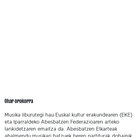
Ohar orokorra
Musika liburutegi hau Euskal kultur erakundearen (EKE)
eta Iparraldeko Abesbatzen Federazioaren arteko
lankidetzaren emaitza da. Abesbatzen Elkarteak
ahalmendu musikari batzuek beren partiturak dohainik