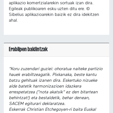
aplikazio komertzialarekin sortuak izan dira.
Egileak publikoaren esku uzten ditu ere. ©
Sibelius aplikazioarekin baizik ez dira idekitzen
ahal.
Erabilpen baldintzak
"Koru zuzendari guziei: ohoratua naiteke partizio
hauek erabiltzeagatik. Pixkanaka, beste kantu
batzu gehituak izanen dira. Eskertuko nizueke
alde batetik harmonizazioen idazkera
errespetatzea ("nota akatsik" ez den bitartean
behintzat!) eta bestaldetik, behar denean,
SACEM egiturari deklaratzea.
Eskerrak Christian Etchegoyen-ri baita Euskal