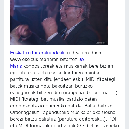
Euskal kultur erakundeak
kudeatzen duen
www.eke.eus atariaren bitartez
Jo
Maris
konpositoreak eta musikariak bere bizian
egokitu eta sortu euskal kanturen hainbat
partitura uzten ditu jendeen esku. MIDI fitxategi
batek musika nota bakoitzari buruzko
ezaugarriak biltzen ditu (iraupena, bolumena, ...).
MIDI fitxategi bat musika partizio baten
errepresentazio numeriko bat da. Balia daiteke
Ordenagailuz Lagundutako Musika arloko tresna
berezi batzu baliatuz (partitura editoreak...). PDF
eta MIDI formatuko partizioak © Sibelius izeneko