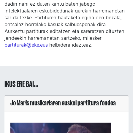
dadin nahi ez duten kantu baten jabego
intelektualaren eskubidedunak gurekin harremanetan
sar daitezke. Partituren hautaketa egina den bezala,
ontsalaz horrelako kasuak salbuespenak dira.
Aurkeztu partiturak editatzen eta sareratzen dituzten
jendeekin harremanetan sartzeko, milesker
partiturak@eke.eus
helbidera idazteaz.
IKUS ERE BAI...
Jo Maris musikariaren euskal partitura fondoa