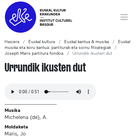
Hasiera
Euskal kultura
Euskal kantua & musika
Euskal
musika eta koru kantua: partiturak eta soinu fitxategiak
Joseph Maris partitura fondoa
Urrundik ikusten dut
Urrundik ikusten dut
Musika
Michelena (de), A.
Moldaketa
Maris, Jo