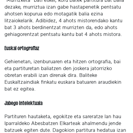
"Murrizketa" bati esker, koru batek partitura bat balia
dezake, murriztua izan gabe hastapenetik pentsatu
ahotsen kopurua edo motagatik balia ezina
litzaiokelarik. Adibidez, 4 ahots mistorendako kantu
bat 3 ahots berdinentzat murrizten da, edo ahots
gehiagorentzat pentsatu kantu bat 4 ahots mistora.
Euskal ortografiaz
Gehienetan, izenburuaren eta hitzen ortografia, bai
eta partituretan baliatzen den joskera jatorrizko
obretan erabili izan direnak dira. Baliteke
Euskaltzaindiak finkatu euskara batuaren araudiekin
bat ez egitea.
Jabego intelektuala
Partituren hautaketa, egokitze eta sareratze lan hau
Iparraldeko Abesbatzen Elkarteak ahalmendu jende
batzuek egiten dute. Dagokion partitura hedatua izan