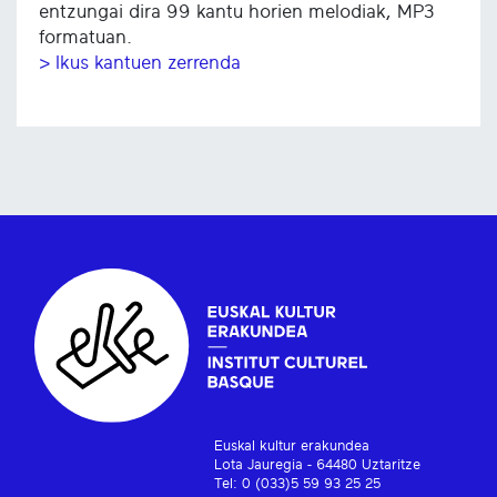
entzungai dira 99 kantu horien melodiak, MP3
formatuan.
> Ikus kantuen zerrenda
Euskal kultur erakundea
Lota Jauregia - 64480 Uztaritze
Tel: 0 (033)5 59 93 25 25