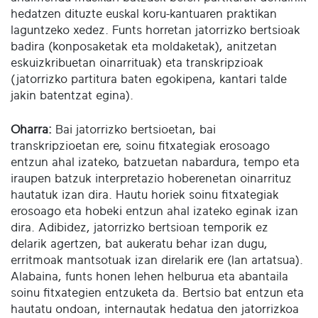
hedatzen dituzte euskal koru-kantuaren praktikan
laguntzeko xedez. Funts horretan jatorrizko bertsioak
badira (konposaketak eta moldaketak), anitzetan
eskuizkribuetan oinarrituak) eta transkripzioak
(jatorrizko partitura baten egokipena, kantari talde
jakin batentzat egina).
Oharra:
Bai jatorrizko bertsioetan, bai
transkripzioetan ere, soinu fitxategiak erosoago
entzun ahal izateko, batzuetan nabardura, tempo eta
iraupen batzuk interpretazio hoberenetan oinarrituz
hautatuk izan dira. Hautu horiek soinu fitxategiak
erosoago eta hobeki entzun ahal izateko eginak izan
dira. Adibidez, jatorrizko bertsioan temporik ez
delarik agertzen, bat aukeratu behar izan dugu,
erritmoak mantsotuak izan direlarik ere (lan artatsua).
Alabaina, funts honen lehen helburua eta abantaila
soinu fitxategien entzuketa da. Bertsio bat entzun eta
hautatu ondoan, internautak hedatua den jatorrizkoa