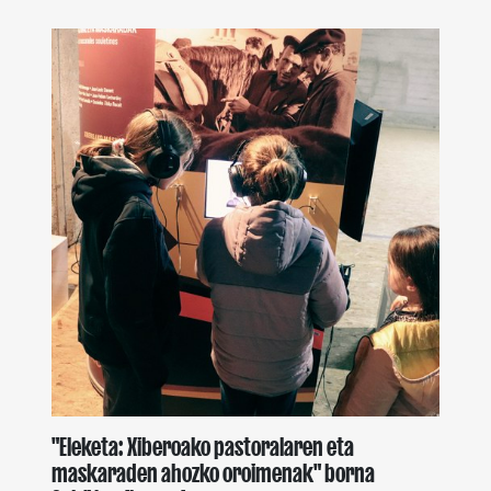
"Eleketa: Xiberoako pastoralaren eta
maskaraden ahozko oroimenak" borna