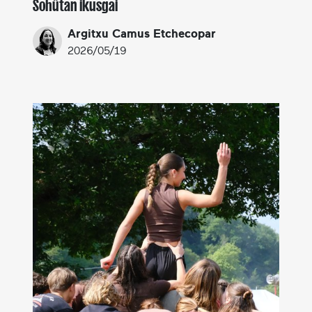
Sohütan ikusgai
Argitxu Camus Etchecopar
2026/05/19