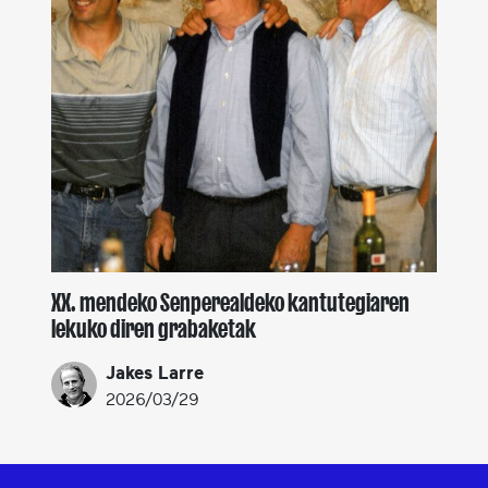
XX. mendeko Senperealdeko kantutegiaren
lekuko diren grabaketak
Jakes Larre
2026/03/29