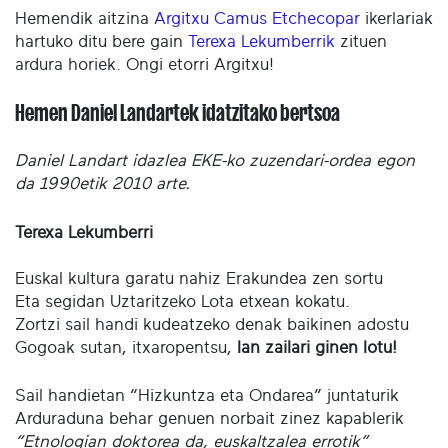
Hemendik aitzina
Argitxu Camus Etchecopar
ikerlariak
hartuko ditu bere gain
Terexa Lekumberrik
zituen
ardura horiek. Ongi etorri Argitxu!
Hemen Daniel Landartek idatzitako bertsoa
Daniel Landart idazlea EKE-ko zuzendari-ordea egon
da 1990etik 2010 arte.
Terexa Lekumberri
Euskal kultura garatu nahiz Erakundea zen sortu
Eta segidan Uztaritzeko Lota etxean kokatu.
Zortzi sail handi kudeatzeko denak baikinen adostu
Gogoak sutan, itxaropentsu,
lan zailari ginen lotu!
Sail handietan “Hizkuntza eta Ondarea” juntaturik
Arduraduna behar genuen norbait zinez kapablerik
“Etnologian doktorea da, euskaltzalea errotik”