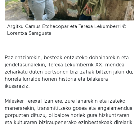
Argitxu Camus Etchecopar eta Terexa Lekumberri ©
Lorentxa Saragueta
Pazientziarekin, besteak entzuteko dohainarekin eta
jendetasunarekin, Terexa Lekumberrik XX. mendea
zeharkatu duten pertsonen bizi zatiak biltzen jakin du,
horrela lurralde honen historia eta bilakaera
ikusaraziz.
Milesker Terexa! Izan ere, zure lanarekin eta izateko
manerarekin, transmititzeko gosea eta engaiamendua
gorpuzten dituzu, bi balore horiek gure hizkuntzaren
eta kulturaren biziraupenerako ezinbestekoak direlarik.​