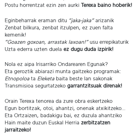
Postu horrentzat ezin zen aurki
Terexa baino hoberik!
Eginbeharrak eraman ditu
“jaka-jaka”
arizanik
Zenbat bilkura, zenbat itzulpen, ez zuen falta
kemenik!
“Goazen goxoan, arrastak laxoan!”
usu errepikaturik
Uzta ederra uzten duela
ez dugu duda izpirik!
Nola ez aipa Irisarriko Ondarearen Egunak?
Eta geroztik abiarazi munta gaitzeko programak:
Etnopoloa
ta
Eleketa
baita beste lan sakonak
Transmisioa segurtatzeko
garrantzitsuak direnak!
Orain Terexa tenorea da zure obra eskertzeko
Egun bortitzak, otoi, ahantzi, onenak atxikitzeko…
Eta Ortzaizen, badakigu bai, ez duzula ahantziko
Hain maite duzun Euskal Herria
zerbitzatzen
jarraitzeko!