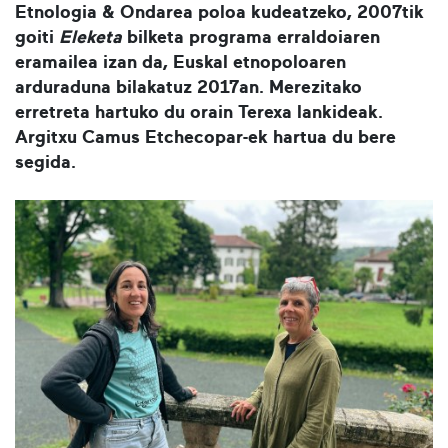
Etnologia & Ondarea poloa kudeatzeko, 2007tik
goiti
Eleketa
bilketa programa erraldoiaren
eramailea izan da, Euskal etnopoloaren
arduraduna bilakatuz 2017an. Merezitako
erretreta hartuko du orain Terexa lankideak.
Argitxu Camus Etchecopar-ek hartua du bere
segida.