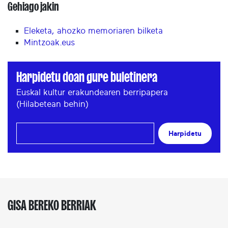
Gehiago jakin
Eleketa, ahozko memoriaren bilketa
Mintzoak.eus
Harpidetu doan gure buletinera
Euskal kultur erakundearen berripapera
(Hilabetean behin)
Harpidetu
GISA BEREKO BERRIAK