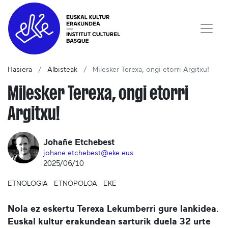
Hasiera
Albisteak
Milesker Terexa, ongi etorri Argitxu!
Milesker Terexa, ongi etorri
Argitxu!
Johañe Etchebest
johane.etchebest@eke.eus
2025/06/10
ETNOLOGIA
ETNOPOLOA
EKE
Nola ez eskertu Terexa Lekumberri gure lankidea.
Euskal kultur erakundean sarturik duela 32 urte