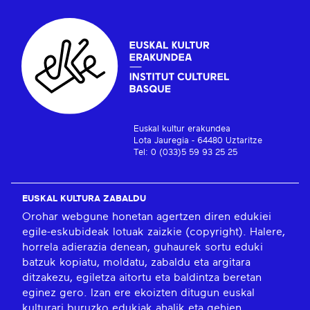
Euskal kultur erakundea
Lota Jauregia - 64480 Uztaritze
Tel: 0 (033)5 59 93 25 25
EUSKAL KULTURA ZABALDU
Orohar webgune honetan agertzen diren edukiei
egile-eskubideak lotuak zaizkie (copyright). Halere,
horrela adierazia denean, guhaurek sortu eduki
batzuk kopiatu, moldatu, zabaldu eta argitara
ditzakezu, egiletza aitortu eta baldintza beretan
eginez gero. Izan ere ekoizten ditugun euskal
kulturari buruzko edukiak ahalik eta gehien