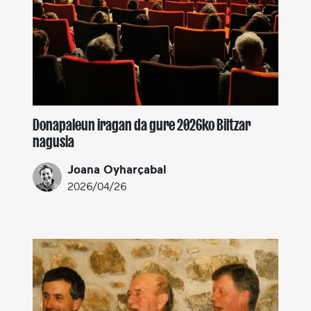
Donapaleun iragan da gure 2026ko Biltzar
nagusia
Joana Oyharçabal
2026/04/26