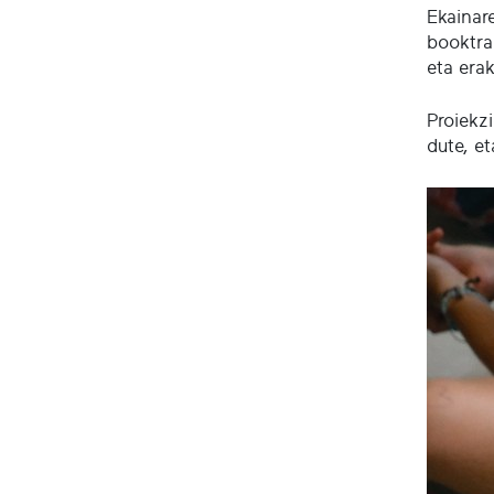
Ekainar
booktrai
eta era
Proiekzi
dute, et