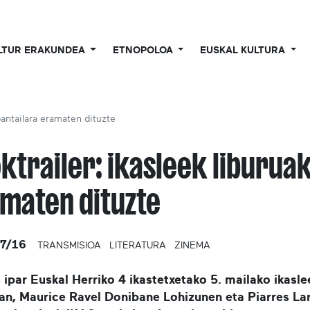
LTUR ERAKUNDEA
ETNOPOLOA
EUSKAL KULTURA
pantailara eramaten dituzte
ktrailer: ikasleek liburua
maten dituzte
7/16
TRANSMISIOA
LITERATURA
ZINEMA
 ipar Euskal Herriko 4 ikastetxetako 5. mailako ikas
n, Maurice Ravel Donibane Lohizunen eta Piarres Lar