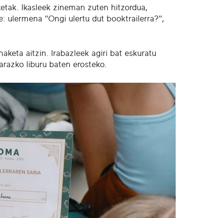
etak. Ikasleek zineman zuten hitzordua,
te: ulermena "Ongi ulertu dut booktrailerra?",
aketa aitzin. Irabazleek agiri bat eskuratu
arazko liburu baten erosteko.