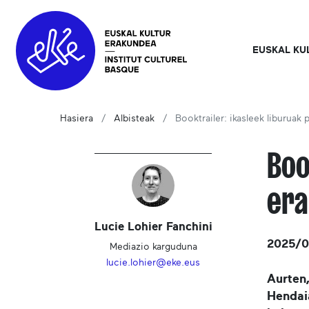
EUSKAL KU
Hasiera
Albisteak
Booktrailer: ikasleek liburuak 
Boo
era
Lucie Lohier Fanchini
2025/0
Mediazio karguduna
lucie.lohier@eke.eus
Aurten,
Hendaia