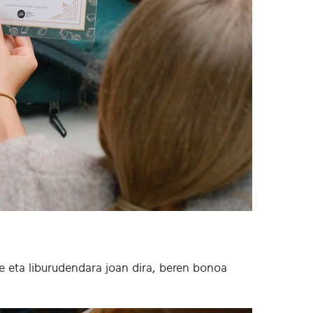
te eta liburudendara joan dira, beren bonoa