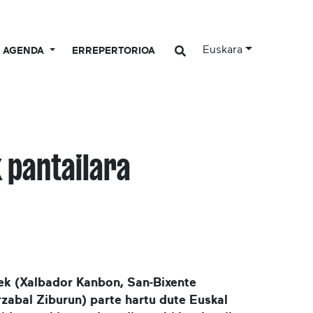
Euskara
AGENDA
ERREPERTORIOA
k pantailara
leek (Xalbador Kanbon, San-Bixente
zabal Ziburun) parte hartu dute Euskal