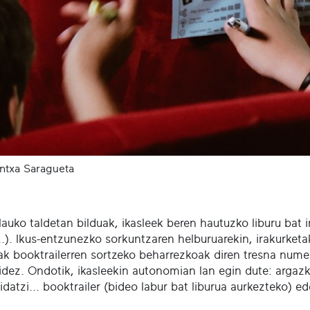
ntxa Saragueta
auko taldetan bilduak, ikasleek beren hautuzko liburu bat i
.). Ikus-entzunezko sorkuntzaren helburuarekin, irakurketa
ak booktrailerren sortzeko beharrezkoak diren tresna numer
idez. Ondotik, ikasleekin autonomian lan egin dute: argazk
idatzi... booktrailer (bideo labur bat liburua aurkezteko) ed