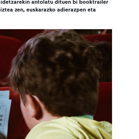
idetzarekin antolatu dituen bi booktrailer
piztea zen, euskarazko adierazpen eta