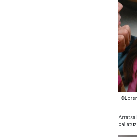
©Loren
Arratsal
baliatuz