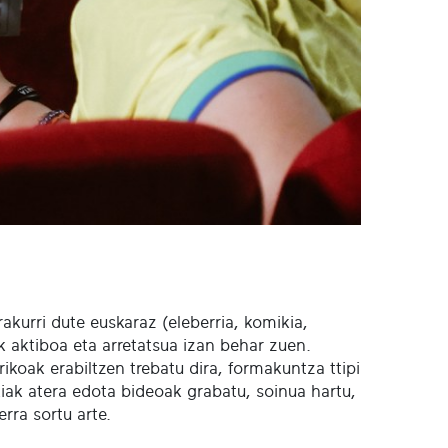
rakurri dute euskaraz (eleberria, komikia,
k aktiboa eta arretatsua izan behar zuen.
ikoak erabiltzen trebatu dira, formakuntza ttipi
iak atera edota bideoak grabatu, soinua hartu,
erra sortu arte.