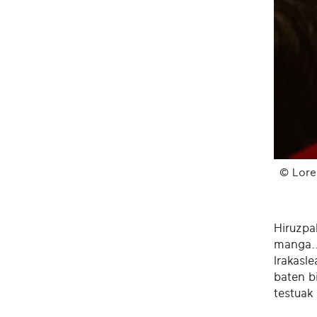
© Lore
Hiruzpal
manga..
Irakasle
baten b
testuak 