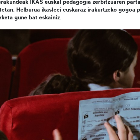
 erakundeak IKAS euskal pedagogia zerbitzuaren
parta
tetan. Helburua ikasleei euskaraz irakurtzeko gogoa 
keta gune bat eskainiz.