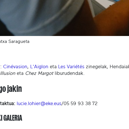
txa Saragueta
r:
Cinévasion
,
L'Aiglon
eta
Les Variétés
zinegelak, Hendaia
llusion
eta
Chez Margot
liburudendak.
go jakin
taktua:
lucie.lohier@eke.eus
/05 59 93 38 72
I GALERIA