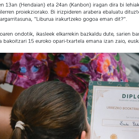
en 13an (Hendaian) eta 24an (Kanbon) iragan dira bi lehiak
lerren proiekziorako. Bi irizpideren arabera ebaluatu dituz
kargarritasuna, "Liburua irakurtzeko gogoa eman dit?".
oaren ondotik, ikasleek elkarrekin bazkaldu dute, sarien ban
a bakoitzari 15 euroko opari-txartela emana izan zaio, eusk