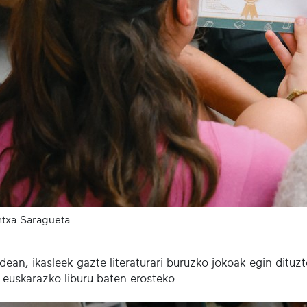
txa Saragueta
dean, ikasleek gazte literaturari buruzko jokoak egin dituz
 euskarazko liburu baten erosteko.