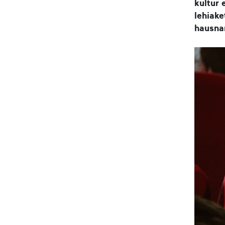
kultur
lehiake
hausnar