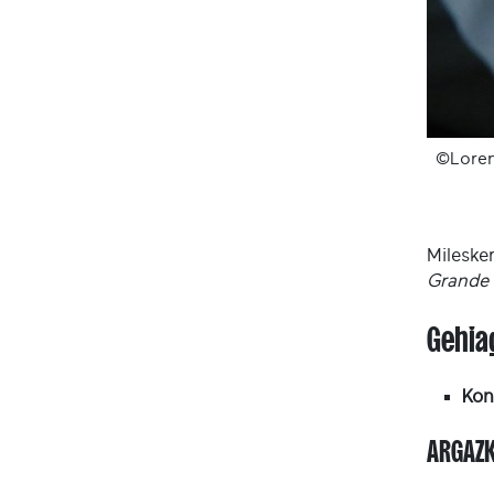
©Loren
Mileske
Grande I
Gehia
Kon
ARGAZK