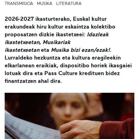
TRANSMISIOA
MUSIKA
LITERATURA
2026-2027 ikasturterako, Euskal kultur
erakundeak hiru kultur eskaintza kolektibo
proposatzen dizkie ikastetxeei:
Idazleak
ikastetxeetan
,
Musikariak
ikastetxeetan
eta
Musika bizi ezan/ezak!
.
Lurraldeko hezkuntza eta kultura eragileekin
elkarlanean eraikiak, dispositibo horiek ikasgaiei
lotuak dira eta Pass Culture kredituen bidez
finantzatzen ahal dira.