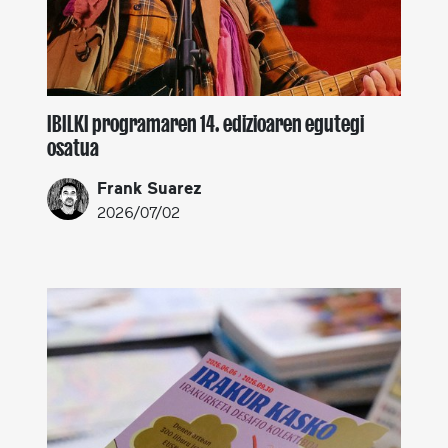
IBILKI programaren 14. edizioaren egutegi
osatua
Frank Suarez
2026/07/02