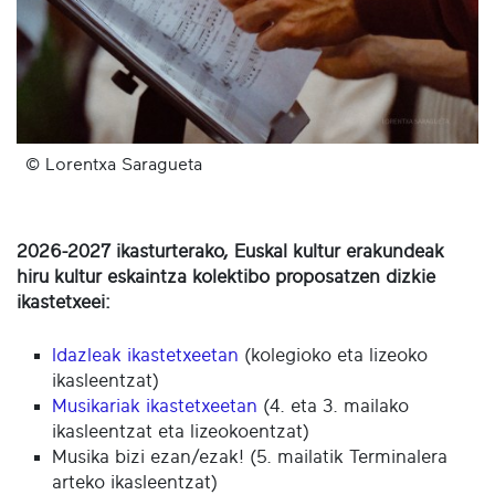
© Lorentxa Saragueta
2026-2027 ikasturterako, Euskal kultur erakundeak
hiru kultur eskaintza kolektibo proposatzen dizkie
ikastetxeei:
Idazleak ikastetxeetan
(kolegioko eta lizeoko
ikasleentzat)
Musikariak ikastetxeetan
(4. eta 3. mailako
ikasleentzat eta lizeokoentzat)
Musika bizi ezan/ezak! (5. mailatik Terminalera
arteko ikasleentzat)