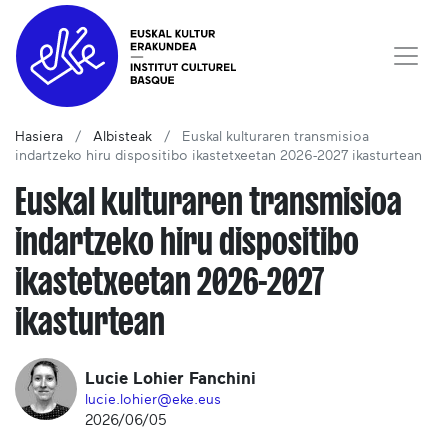
Hasiera
Albisteak
Euskal kulturaren transmisioa
indartzeko hiru dispositibo ikastetxeetan 2026-2027 ikasturtean
Euskal kulturaren transmisioa
indartzeko hiru dispositibo
ikastetxeetan 2026-2027
ikasturtean
Lucie Lohier Fanchini
lucie.lohier@eke.eus
2026/06/05