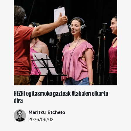
HEZHI egitasmoko gazteak Atabalen elkartu
dira
Maritxu Etcheto
2026/06/02