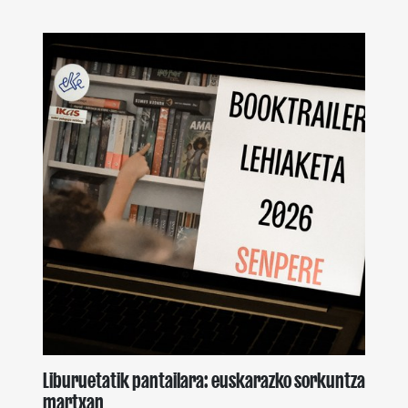
Liburuetatik pantailara: euskarazko sorkuntza
martxan