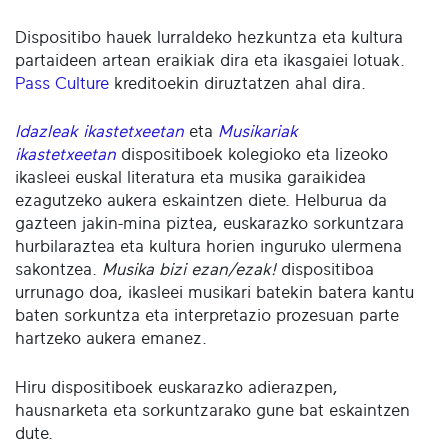
Dispositibo hauek lurraldeko hezkuntza eta kultura
partaideen artean eraikiak dira eta ikasgaiei lotuak.
Pass Culture
kreditoekin diruztatzen ahal dira.
Idazleak ikastetxeetan
eta
Musikariak
ikastetxeetan
dispositiboek kolegioko eta lizeoko
ikasleei euskal literatura eta musika garaikidea
ezagutzeko aukera eskaintzen diete. Helburua da
gazteen jakin-mina piztea, euskarazko sorkuntzara
hurbilaraztea eta kultura horien inguruko ulermena
sakontzea.
Musika bizi ezan/ezak!
dispositiboa
urrunago doa, ikasleei musikari batekin batera kantu
baten sorkuntza eta interpretazio prozesuan parte
hartzeko aukera emanez.
Hiru dispositiboek euskarazko adierazpen,
hausnarketa eta sorkuntzarako gune bat eskaintzen
dute.