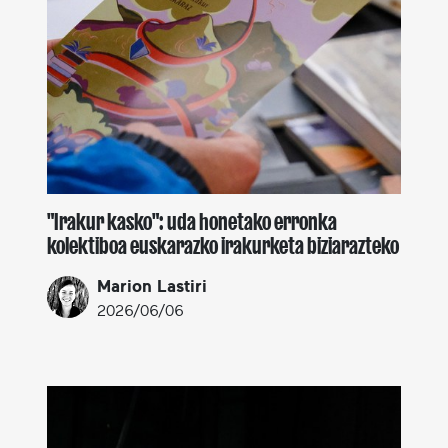
"Irakur kasko": uda honetako erronka
kolektiboa euskarazko irakurketa biziarazteko
Marion Lastiri
2026/06/06