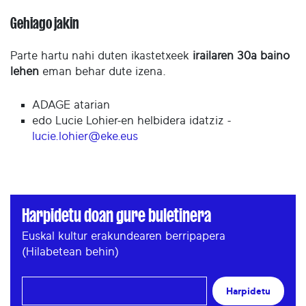
Gehiago jakin
Parte hartu nahi duten ikastetxeek
irailaren 30a baino
lehen
eman behar dute izena.
ADAGE atarian
edo Lucie Lohier-en helbidera idatziz -
lucie.lohier@eke.eus
Harpidetu doan gure buletinera
Euskal kultur erakundearen berripapera
(Hilabetean behin)
Harpidetu