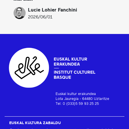
Lucie Lohier Fanchini
2026/06/01
Euskal kultur erakundea
Lota Jauregia - 64480 Uztaritze
Tel: 0 (033)5 59 93 25 25
EUSKAL KULTURA ZABALDU