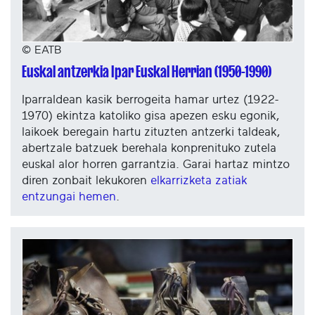
© EATB
Euskal antzerkia Ipar Euskal Herrian (1950-1990)
Iparraldean kasik berrogeita hamar urtez (1922-
1970) ekintza katoliko gisa apezen esku egonik,
laikoek beregain hartu zituzten antzerki taldeak,
abertzale batzuek berehala konprenituko zutela
euskal alor horren garrantzia. Garai hartaz mintzo
diren zonbait lekukoren
elkarrizketa zatiak
entzungai hemen
.