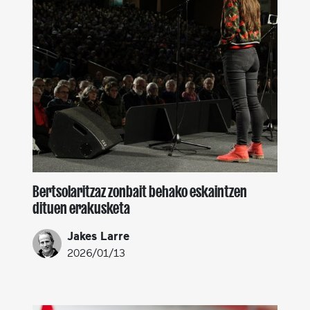
Bertsolaritzaz zonbait behako eskaintzen
dituen erakusketa
Jakes Larre
2026/01/13