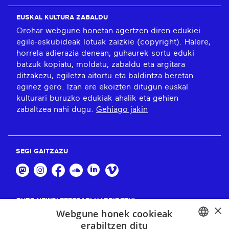
EUSKAL KULTURA ZABALDU
Orohar webgune honetan agertzen diren edukiei
egile-eskubideak lotuak zaizkie (copyright). Halere,
horrela adierazia denean, guhaurek sortu eduki
batzuk kopiatu, moldatu, zabaldu eta argitara
ditzakezu, egiletza aitortu eta baldintza beretan
eginez gero. Izan ere ekoizten ditugun euskal
kulturari buruzko edukiak ahalik eta gehien
zabaltzea nahi dugu.
Gehiago jakin
SEGI GAITZAZU
GURE NEWSLETTERARI HARPIDETU!
×
Webgune honek cookieak
Harpidetu
erabiltzen ditu