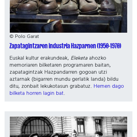
© Polo Garat
Zapatagintzaren industria Hazparnen (1950-1970)
Euskal kultur erakundeak,
Eleketa
ahozko
memoriaren bilketaren programaren baitan,
zapatagintzak Hazpandarren gogoan utzi
aztarnak (bigarren mundu gerlatik landa) bildu
ditu, zonbait lekukotasun grabatuz.
Hemen dago
bilketa horren lagin bat
.