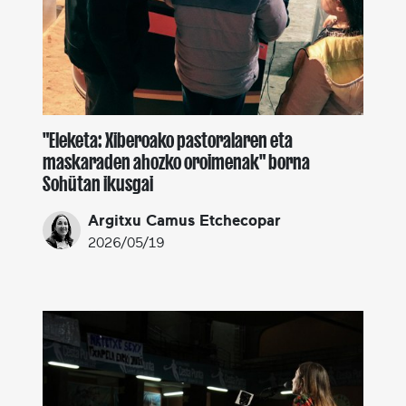
"Eleketa: Xiberoako pastoralaren eta
maskaraden ahozko oroimenak" borna
Sohütan ikusgai
Argitxu Camus Etchecopar
2026/05/19