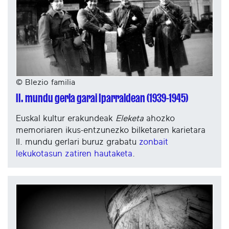
© Blezio familia
II. mundu gerla garai Iparraldean (1939-1945)
Euskal kultur erakundeak
Eleketa
ahozko
memoriaren ikus-entzunezko bilketaren karietara
II. mundu gerlari buruz grabatu
zonbait
lekukotasun zatiren hautaketa
.