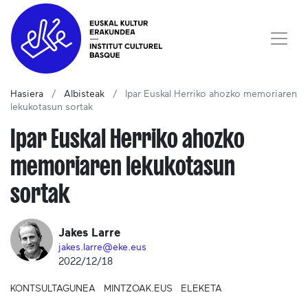
Hasiera
Albisteak
Ipar Euskal Herriko ahozko memoriaren
lekukotasun sortak
Ipar Euskal Herriko ahozko
memoriaren lekukotasun
sortak
Jakes Larre
jakes.larre@eke.eus
2022/12/18
KONTSULTAGUNEA
MINTZOAK.EUS
ELEKETA