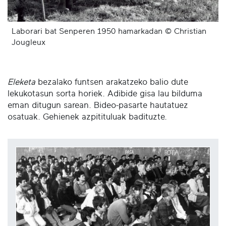
Laborari bat Senperen 1950 hamarkadan © Christian
Jougleux
Eleketa
bezalako funtsen arakatzeko balio dute
lekukotasun sorta horiek. Adibide gisa lau bilduma
eman ditugun sarean. Bideo-pasarte hautatuez
osatuak. Gehienek azpitituluak badituzte.