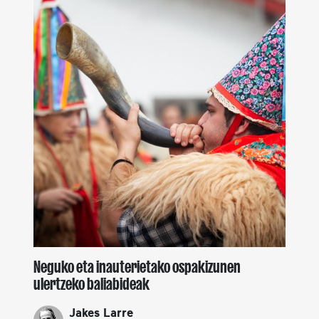
Neguko eta inauterietako ospakizunen
ulertzeko baliabideak
Jakes Larre