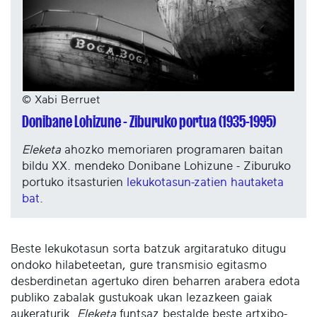
© Xabi Berruet
Donibane Lohizune - Ziburuko portua (1935-1995)
Eleketa
ahozko memoriaren programaren baitan
bildu XX. mendeko Donibane Lohizune - Ziburuko
portuko itsasturien
lekukotasun-zatien hautaketa
bat
.
Beste lekukotasun sorta batzuk argitaratuko ditugu
ondoko hilabeteetan, gure transmisio egitasmo
desberdinetan agertuko diren beharren arabera edota
publiko zabalak gustukoak ukan lezazkeen gaiak
aukeraturik.
Eleketa
funtsaz bestalde beste artxibo-