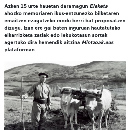
Azken 15 urte hauetan daramagun
Eleketa
ahozko memoriaren ikus-entzunezko bilketaren
emaitzen ezagutzeko modu berri bat proposatzen
dizugu. Izan ere gai baten inguruan hautatutako
elkarrizketa zatiak edo lekukotasun sortak
agertuko dira hemendik aitzina
Mintzoak.eus
plataforman.