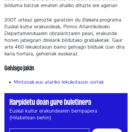
bilduma batzuk ematen ahalko dituzte ere agerian.
2007. urteaz geroztik garatzen du
Eleketa
programa
Euskal kultur erakundeak, Pirinio Atlantikokoko
Departamenduaren obralaritzaren pean, erakunde
honen jabegoan direlarik bildutako grabaketak. Gaur
arte 460 lekukotasun baino gehiago bilduak izan dira
karia hortara, gehienak euskaraz.
Gehiago jakin
Mintzoak.eus atariko lekukotasun sortak
Harpidetu doan gure buletinera
Euskal kultur erakundearen berripapera
(Hilabetean behin)