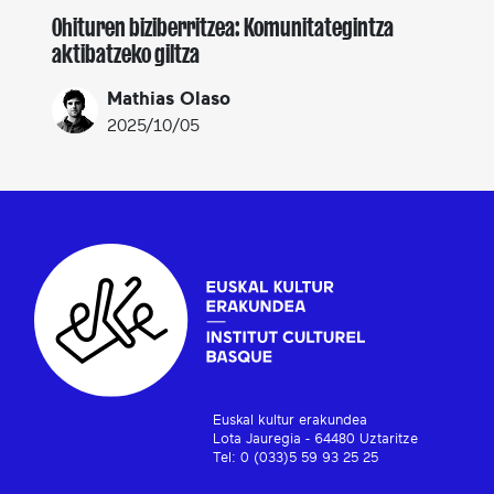
Ohituren biziberritzea: Komunitategintza
aktibatzeko giltza
Mathias Olaso
2025/10/05
Euskal kultur erakundea
Lota Jauregia - 64480 Uztaritze
Tel: 0 (033)5 59 93 25 25