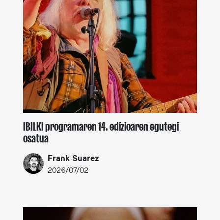
IBILKI programaren 14. edizioaren egutegi
osatua
Frank Suarez
2026/07/02