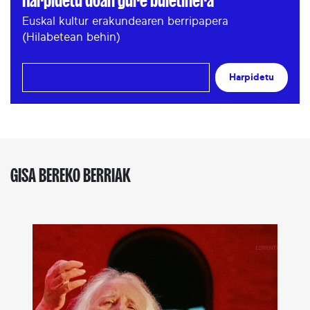
Harpidetu doan gure buletinera
Euskal kultur erakundearen berripapera
(Hilabetean behin)
Harpidetu
GISA BEREKO BERRIAK