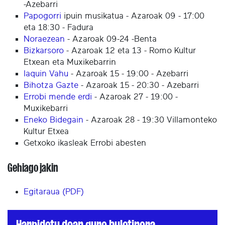
-Azebarri
Papogorri
ipuin musikatua - Azaroak 09 - 17:00
eta 18:30 - Fadura
Noraezean
- Azaroak 09-24 -Benta
Bizkarsoro
- Azaroak 12 eta 13 - Romo Kultur
Etxean eta Muxikebarrin
Iaquin Vahu
- Azaroak 15 - 19:00 - Azebarri
Bihotza Gazte
- Azaroak 15 - 20:30 - Azebarri
Errobi mende erdi
- Azaroak 27 - 19:00 -
Muxikebarri
Eneko Bidegain
- Azaroak 28 - 19:30 Villamonteko
Kultur Etxea
Getxoko ikasleak Errobi abesten
Gehiago jakin
Egitaraua (PDF)