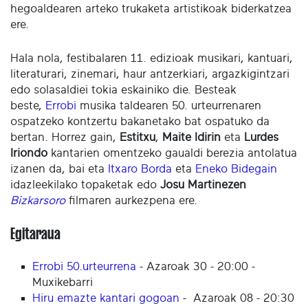
hegoaldearen arteko trukaketa artistikoak biderkatzea
ere.
Hala nola, festibalaren 11. edizioak musikari, kantuari,
literaturari, zinemari, haur antzerkiari, argazkigintzari
edo solasaldiei tokia eskainiko die. Besteak
beste,
Errobi
musika taldearen 50. urteurrenaren
ospatzeko kontzertu bakanetako bat ospatuko da
bertan. Horrez gain,
Estitxu
,
Maite Idirin
eta
Lurdes
Iriondo
kantarien omentzeko gaualdi berezia antolatua
izanen da, bai eta
Itxaro Borda
eta
Eneko Bidegain
idazleekilako topaketak edo
Josu Martinezen
Bizkarsoro
filmaren aurkezpena ere.
Egitaraua
Errobi 50.urteurrena
- Azaroak 30 - 20:00 -
Muxikebarri
Hiru emazte kantari gogoan
- Azaroak 08 - 20:30