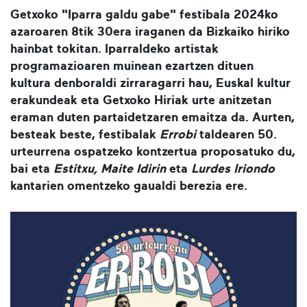
Getxoko "Iparra galdu gabe" festibala 2024ko
azaroaren 8tik 30era iraganen da Bizkaiko hiriko
hainbat tokitan. Iparraldeko artistak
programazioaren muinean ezartzen dituen
kultura denboraldi zirraragarri hau, Euskal kultur
erakundeak eta Getxoko Hiriak urte anitzetan
eraman duten partaidetzaren emaitza da. Aurten,
besteak beste, festibalak
Errobi
taldearen 50.
urteurrena ospatzeko kontzertua proposatuko du,
bai eta
Estitxu, Maite Idirin
eta
Lurdes Iriondo
kantarien omentzeko gaualdi berezia ere.