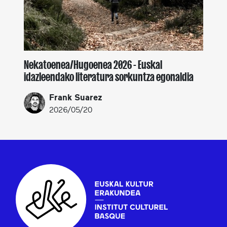
Nekatoenea/Hugoenea 2026 - Euskal
idazleendako literatura sorkuntza egonaldia
Frank Suarez
2026/05/20