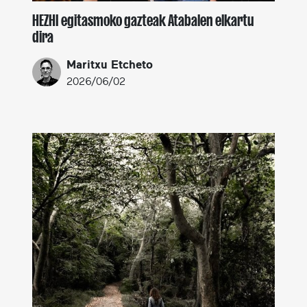
HEZHI egitasmoko gazteak Atabalen elkartu
dira
Maritxu Etcheto
2026/06/02