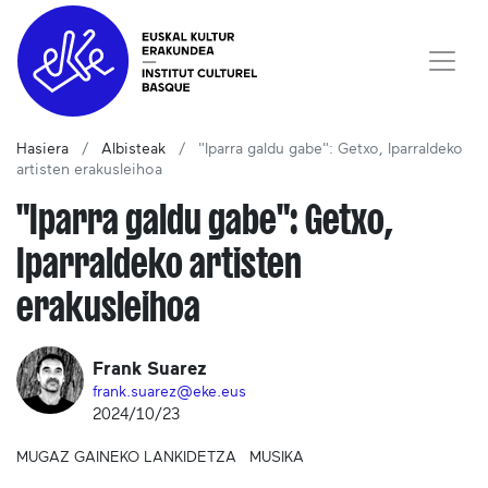
Hasiera
Albisteak
"Iparra galdu gabe": Getxo, Iparraldeko
artisten erakusleihoa
"Iparra galdu gabe": Getxo,
Iparraldeko artisten
erakusleihoa
Frank Suarez
frank.suarez@eke.eus
2024/10/23
MUGAZ GAINEKO LANKIDETZA
MUSIKA