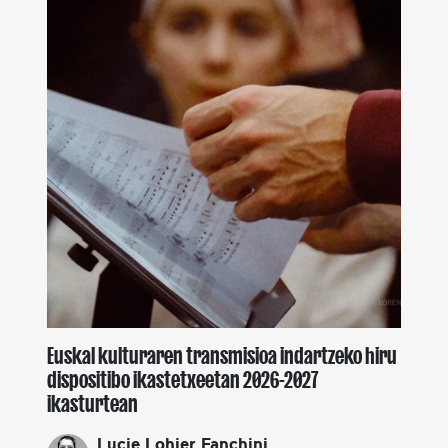
Euskal kulturaren transmisioa indartzeko hiru
dispositibo ikastetxeetan 2026-2027
ikasturtean
Lucie Lohier Fanchini