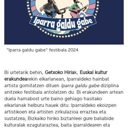
"Iparra galdu gabe" festibala 2024
Bi urtetarik behin,
Getxoko Hiria
k,
Euskal kultur
erakundea
rekin elkarlanean, Iparraldeko hainbat
artista gomitatzen dituen
Iparra galdu gabe
diziplina
anitzeko festibala antolatzen du. Bi erakundeen artean
duela hamabost urte baino gehiago hasitako
elkarlanak helburu hauek ditu: Iparraldeko ekoizpen
artistikoen eta artisten zirkulazioa erraztea eta
sustatzea; Bizkaiko hiriko biztanleei gure baliabide
kulturalak ezagutaraztea; baita iparraldearen eta