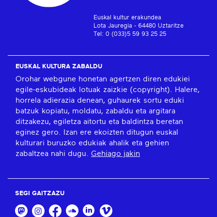
Euskal kultur erakundea
Lota Jauregia - 64480 Uztaritze
Tel: 0 (033)5 59 93 25 25
EUSKAL KULTURA ZABALDU
Orohar webgune honetan agertzen diren edukiei
egile-eskubideak lotuak zaizkie (copyright). Halere,
horrela adierazia denean, guhaurek sortu eduki
batzuk kopiatu, moldatu, zabaldu eta argitara
ditzakezu, egiletza aitortu eta baldintza beretan
eginez gero. Izan ere ekoizten ditugun euskal
kulturari buruzko edukiak ahalik eta gehien
zabaltzea nahi dugu.
Gehiago jakin
SEGI GAITZAZU