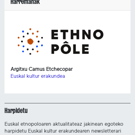
Harremanak
Argitxu Camus Etchecopar
Euskal kultur erakundea
Harpidetu
Euskal etnopoloaren aktualitateaz jakinean egoteko
harpidetu Euskal kultur erakundearen newsletterari