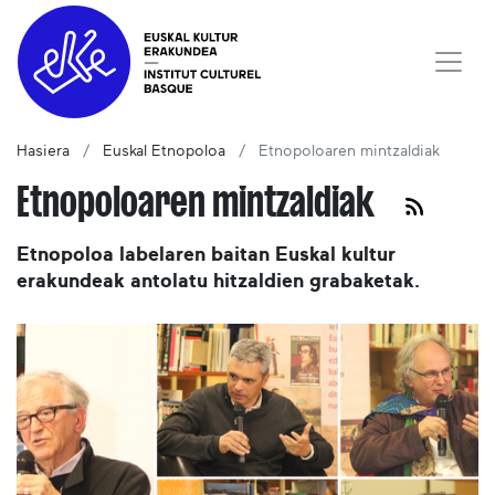
Hasiera
Euskal Etnopoloa
Etnopoloaren mintzaldiak
Etnopoloaren mintzaldiak
Etnopoloa labelaren baitan Euskal kultur
erakundeak antolatu hitzaldien grabaketak.