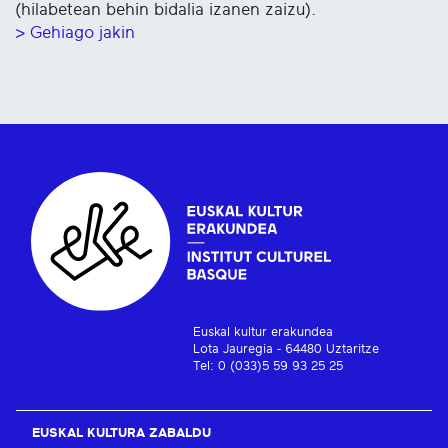
(hilabetean behin bidalia izanen zaizu).
> Gehiago jakin
Euskal kultur erakundea
Lota Jauregia - 64480 Uztaritze
Tel: 0 (033)5 59 93 25 25
EUSKAL KULTURA ZABALDU