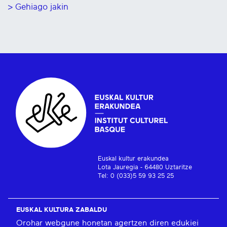
> Gehiago jakin
Euskal kultur erakundea
Lota Jauregia - 64480 Uztaritze
Tel: 0 (033)5 59 93 25 25
EUSKAL KULTURA ZABALDU
Orohar webgune honetan agertzen diren edukiei