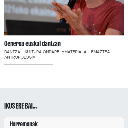
Generoa euskal dantzan
DANTZA
KULTURA ONDARE IMMATERIALA
EMAZTEA
ANTROPOLOGIA
IKUS ERE BAI...
Harremanak