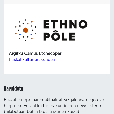
Argitxu Camus Etchecopar
Euskal kultur erakundea
Harpidetu
Euskal etnopoloaren aktualitateaz jakinean egoteko
harpidetu Euskal kultur erakundearen newsletterari
(hilabetean behin bidalia izanen zaizu).