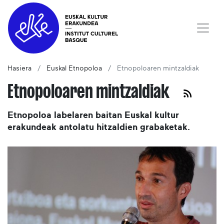
Hasiera
Euskal Etnopoloa
Etnopoloaren mintzaldiak
Etnopoloaren mintzaldiak
Etnopoloa labelaren baitan Euskal kultur
erakundeak antolatu hitzaldien grabaketak.