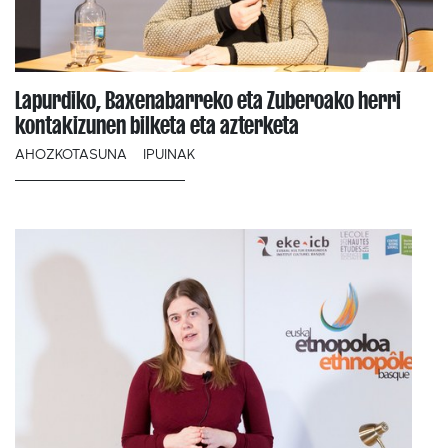
Lapurdiko, Baxenabarreko eta Zuberoako herri
kontakizunen bilketa eta azterketa
AHOZKOTASUNA
IPUINAK