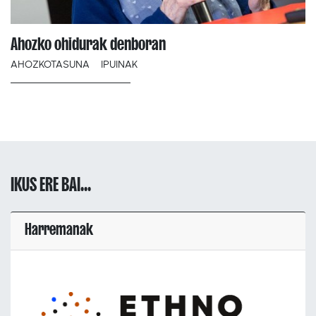
Ahozko ohidurak denboran
AHOZKOTASUNA
IPUINAK
IKUS ERE BAI...
Harremanak