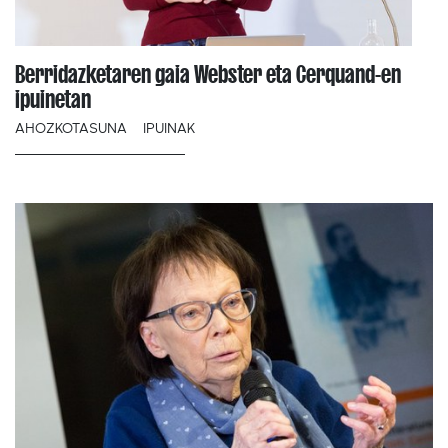
Berridazketaren gaia Webster eta Cerquand-en
ipuinetan
AHOZKOTASUNA
IPUINAK