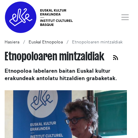
Hasiera
Euskal Etnopoloa
Etnopoloaren mintzaldiak
Etnopoloaren mintzaldiak
Etnopoloa labelaren baitan Euskal kultur
erakundeak antolatu hitzaldien grabaketak.