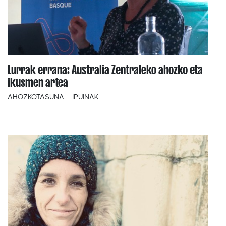
Lurrak errana: Australia Zentraleko ahozko eta
ikusmen artea
AHOZKOTASUNA
IPUINAK