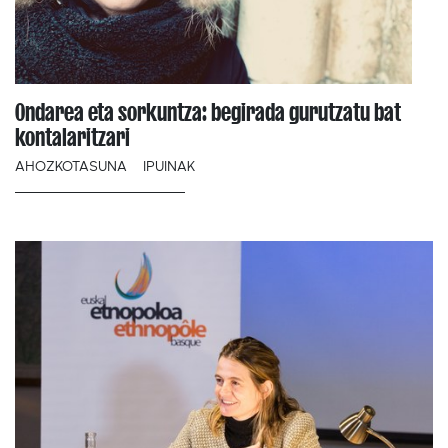
Ondarea eta sorkuntza: begirada gurutzatu bat
kontalaritzari
AHOZKOTASUNA
IPUINAK