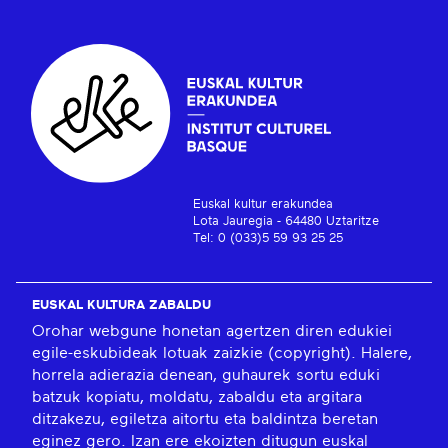
Euskal kultur erakundea
Lota Jauregia - 64480 Uztaritze
Tel: 0 (033)5 59 93 25 25
EUSKAL KULTURA ZABALDU
Orohar webgune honetan agertzen diren edukiei
egile-eskubideak lotuak zaizkie (copyright). Halere,
horrela adierazia denean, guhaurek sortu eduki
batzuk kopiatu, moldatu, zabaldu eta argitara
ditzakezu, egiletza aitortu eta baldintza beretan
eginez gero. Izan ere ekoizten ditugun euskal