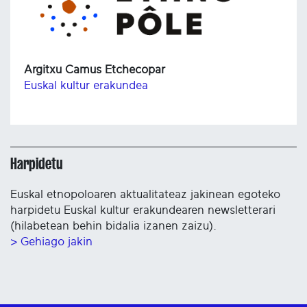
Argitxu Camus Etchecopar
Euskal kultur erakundea
Harpidetu
Euskal etnopoloaren aktualitateaz jakinean egoteko
harpidetu Euskal kultur erakundearen newsletterari
(hilabetean behin bidalia izanen zaizu).
> Gehiago jakin