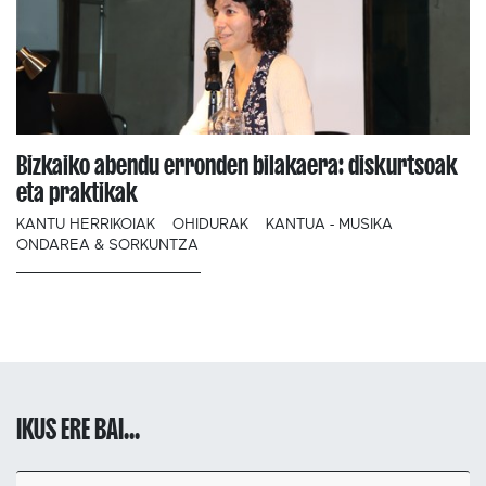
Bizkaiko abendu erronden bilakaera: diskurtsoak
eta praktikak
KANTU HERRIKOIAK
OHIDURAK
KANTUA - MUSIKA
ONDAREA & SORKUNTZA
IKUS ERE BAI...