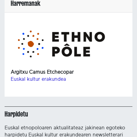
Harremanak
Argitxu Camus Etchecopar
Euskal kultur erakundea
Harpidetu
Euskal etnopoloaren aktualitateaz jakinean egoteko
harpidetu Euskal kultur erakundearen newsletterari