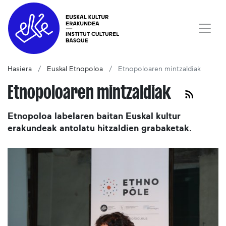
Hasiera
Euskal Etnopoloa
Etnopoloaren mintzaldiak
Etnopoloaren mintzaldiak
Etnopoloa labelaren baitan Euskal kultur
erakundeak antolatu hitzaldien grabaketak.