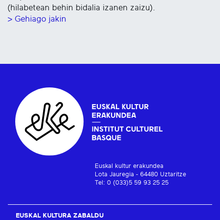
(hilabetean behin bidalia izanen zaizu).
> Gehiago jakin
Euskal kultur erakundea
Lota Jauregia - 64480 Uztaritze
Tel: 0 (033)5 59 93 25 25
EUSKAL KULTURA ZABALDU