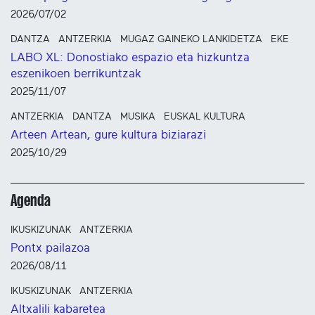
2026/07/02
DANTZA
ANTZERKIA
MUGAZ GAINEKO LANKIDETZA
EKE
LABO XL: Donostiako espazio eta hizkuntza
eszenikoen berrikuntzak
2025/11/07
ANTZERKIA
DANTZA
MUSIKA
EUSKAL KULTURA
Arteen Artean, gure kultura biziarazi
2025/10/29
Agenda
IKUSKIZUNAK
ANTZERKIA
Pontx pailazoa
2026/08/11
IKUSKIZUNAK
ANTZERKIA
Altxalili kabaretea