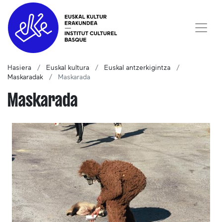
Hasiera
Euskal kultura
Euskal antzerkigintza
Maskaradak
Maskarada
Maskarada