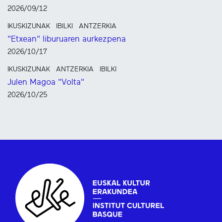
2026/09/12
IKUSKIZUNAK
IBILKI
ANTZERKIA
"Etxean" liburuaren aurkezpena
2026/10/17
IKUSKIZUNAK
ANTZERKIA
IBILKI
Julen Magoa "Volta"
2026/10/25