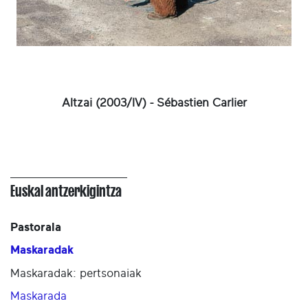
Altzai (2003/IV) - Sébastien Carlier
Euskal antzerkigintza
Pastorala
Maskaradak
Maskaradak: pertsonaiak
Maskarada