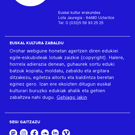
Euskal kultur erakundea
Lota Jauregia - 64480 Uztaritze
Tel: 0 (033)5 59 93 25 25
EUSKAL KULTURA ZABALDU
Orohar webgune honetan agertzen diren edukiei
egile-eskubideak lotuak zaizkie (copyright). Halere,
horrela adierazia denean, guhaurek sortu eduki
batzuk kopiatu, moldatu, zabaldu eta argitara
ditzakezu, egiletza aitortu eta baldintza beretan
eginez gero. Izan ere ekoizten ditugun euskal
kulturari buruzko edukiak ahalik eta gehien
zabaltzea nahi dugu.
Gehiago jakin
SEGI GAITZAZU