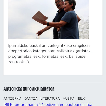
Iparraldeko euskal antzerkigintzako eragileen
errepertorioa kategoriatan sailkatuak (artistak,
programatzaileak, formatzaileak, baliabide
zentroak...).
Antzerkia: gure aktualitatea
ANTZERKIA
DANTZA
LITERATURA
MUSIKA
IBILKI
IBILKI programaren 14. edizioaren egutegi osatua