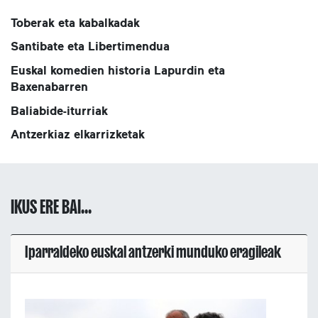
Toberak eta kabalkadak
Santibate eta Libertimendua
Euskal komedien historia Lapurdin eta
Baxenabarren
Baliabide-iturriak
Antzerkiaz elkarrizketak
IKUS ERE BAI...
Iparraldeko euskal antzerki munduko eragileak