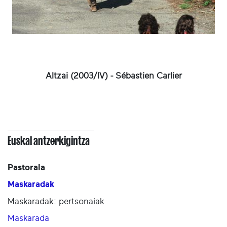
Altzai (2003/IV) - Sébastien Carlier
Euskal antzerkigintza
Pastorala
Maskaradak
Maskaradak: pertsonaiak
Maskarada