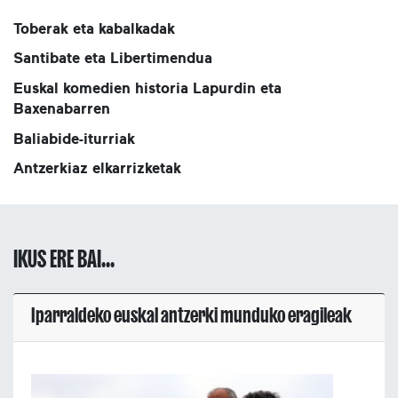
Toberak eta kabalkadak
Santibate eta Libertimendua
Euskal komedien historia Lapurdin eta
Baxenabarren
Baliabide-iturriak
Antzerkiaz elkarrizketak
IKUS ERE BAI...
Iparraldeko euskal antzerki munduko eragileak