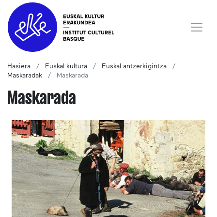
Hasiera
Euskal kultura
Euskal antzerkigintza
Maskaradak
Maskarada
Maskarada