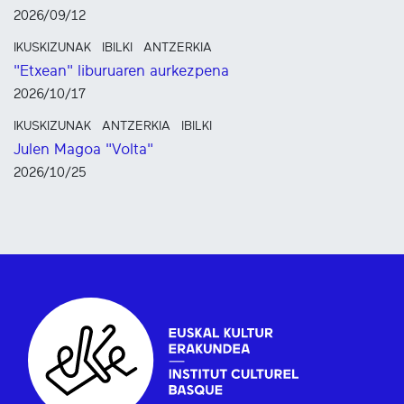
2026/09/12
IKUSKIZUNAK
IBILKI
ANTZERKIA
"Etxean" liburuaren aurkezpena
2026/10/17
IKUSKIZUNAK
ANTZERKIA
IBILKI
Julen Magoa "Volta"
2026/10/25