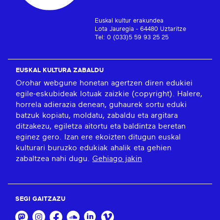
Euskal kultur erakundea
Lota Jauregia - 64480 Uztaritze
Tel: 0 (033)5 59 93 25 25
EUSKAL KULTURA ZABALDU
Orohar webgune honetan agertzen diren edukiei
egile-eskubideak lotuak zaizkie (copyright). Halere,
horrela adierazia denean, guhaurek sortu eduki
batzuk kopiatu, moldatu, zabaldu eta argitara
ditzakezu, egiletza aitortu eta baldintza beretan
eginez gero. Izan ere ekoizten ditugun euskal
kulturari buruzko edukiak ahalik eta gehien
zabaltzea nahi dugu.
Gehiago jakin
SEGI GAITZAZU