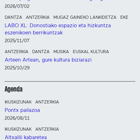
2026/07/02
DANTZA
ANTZERKIA
MUGAZ GAINEKO LANKIDETZA
EKE
LABO XL: Donostiako espazio eta hizkuntza
eszenikoen berrikuntzak
2025/11/07
ANTZERKIA
DANTZA
MUSIKA
EUSKAL KULTURA
Arteen Artean, gure kultura biziarazi
2025/10/29
Agenda
IKUSKIZUNAK
ANTZERKIA
Pontx pailazoa
2026/08/11
IKUSKIZUNAK
ANTZERKIA
Altxalili kabaretea