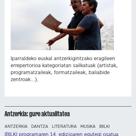
Iparraldeko euskal antzerkigintzako eragileen
errepertorioa kategoriatan sailkatuak (artistak,
programatzaileak, formatzaileak, baliabide
zentroak...).
Antzerkia: gure aktualitatea
ANTZERKIA
DANTZA
LITERATURA
MUSIKA
IBILKI
IBILKI programaren 14. edizioaren egutegi osatua