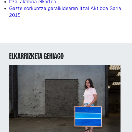
Itzal aktiboa elkartea
Gazte sorkuntza garaikidearen Itzal Aktiboa Saria
2015
ELKARRIZKETA GEHIAGO