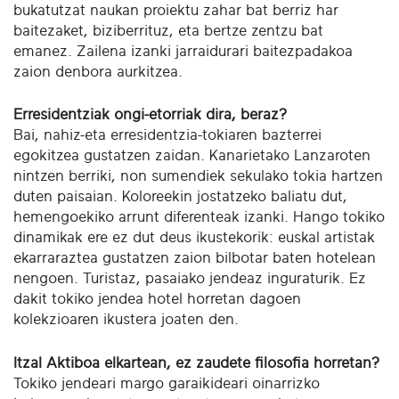
bukatutzat naukan proiektu zahar bat berriz har
baitezaket, biziberrituz, eta bertze zentzu bat
emanez. Zailena izanki jarraidurari baitezpadakoa
zaion denbora aurkitzea.
Erresidentziak ongi-etorriak dira, beraz?
Bai, nahiz-eta erresidentzia-tokiaren bazterrei
egokitzea gustatzen zaidan. Kanarietako Lanzaroten
nintzen berriki, non sumendiek sekulako tokia hartzen
duten paisaian. Koloreekin jostatzeko baliatu dut,
hemengoekiko arrunt diferenteak izanki. Hango tokiko
dinamikak ere ez dut deus ikustekorik: euskal artistak
ekarraraztea gustatzen zaion bilbotar baten hotelean
nengoen. Turistaz, pasaiako jendeaz inguraturik. Ez
dakit tokiko jendea hotel horretan dagoen
kolekzioaren ikustera joaten den.
Itzal Aktiboa elkartean, ez zaudete filosofia horretan?
Tokiko jendeari margo garaikideari oinarrizko