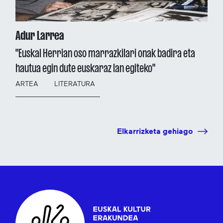
Adur Larrea
"Euskal Herrian oso marrazkilari onak badira eta
hautua egin dute euskaraz lan egiteko"
ARTEA
LITERATURA
Elkarrizketa gehiago