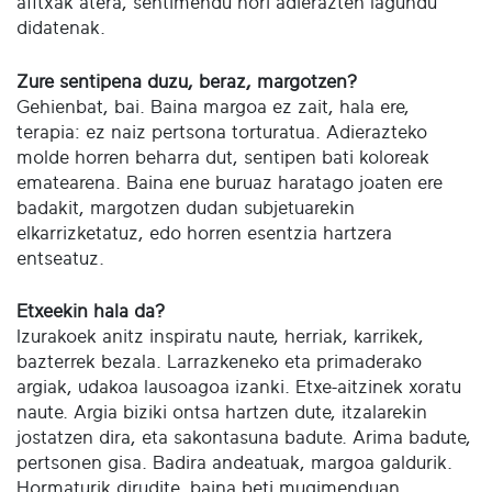
afitxak atera, sentimendu hori adierazten lagundu
didatenak.
Zure sentipena duzu, beraz, margotzen?
Gehienbat, bai. Baina margoa ez zait, hala ere,
terapia: ez naiz pertsona torturatua. Adierazteko
molde horren beharra dut, sentipen bati koloreak
ematearena. Baina ene buruaz haratago joaten ere
badakit, margotzen dudan subjetuarekin
elkarrizketatuz, edo horren esentzia hartzera
entseatuz.
Etxeekin hala da?
Izurakoek anitz inspiratu naute, herriak, karrikek,
bazterrek bezala. Larrazkeneko eta primaderako
argiak, udakoa lausoagoa izanki. Etxe-aitzinek xoratu
naute. Argia biziki ontsa hartzen dute, itzalarekin
jostatzen dira, eta sakontasuna badute. Arima badute,
pertsonen gisa. Badira andeatuak, margoa galdurik.
Hormaturik dirudite, baina beti mugimenduan