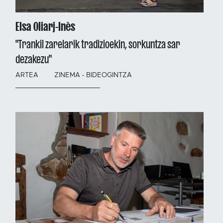
Elsa Oliarj-Inès
"Trankil zarelarik tradizioekin, sorkuntza sar
dezakezu"
ARTEA
ZINEMA - BIDEOGINTZA