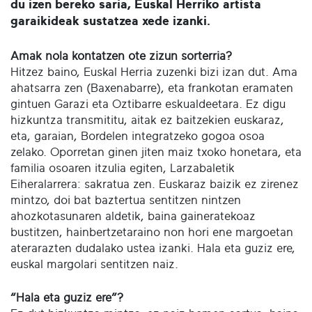
du izen bereko saria, Euskal Herriko artista
garaikideak sustatzea xede izanki.
Amak nola kontatzen ote zizun sorterria?
Hitzez baino, Euskal Herria zuzenki bizi izan dut. Ama
ahatsarra zen (Baxenabarre), eta frankotan eramaten
gintuen Garazi eta Oztibarre eskualdeetara. Ez digu
hizkuntza transmititu, aitak ez baitzekien euskaraz,
eta, garaian, Bordelen integratzeko gogoa osoa
zelako. Oporretan ginen jiten maiz txoko honetara, eta
familia osoaren itzulia egiten, Larzabaletik
Eiheralarrera: sakratua zen. Euskaraz baizik ez zirenez
mintzo, doi bat baztertua sentitzen nintzen
ahozkotasunaren aldetik, baina gaineratekoaz
bustitzen, hainbertzetaraino non hori ene margoetan
aterarazten dudalako ustea izanki. Hala eta guziz ere,
euskal margolari sentitzen naiz.
“Hala eta guziz ere”?