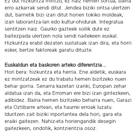
Ez dut hizkuntza mintzo, ez naiz hemen sortua, baina
erro azkarrak sendi ditut. Jendea biziki ontsa ulertzen
dut, barnetik bizi izan ditut horien tokiko moldeak,
izan laborantza-lan edo kultur-ohidurak. Integratua
sentitzen naiz. Gaurko gazteek soilik dute ez
baitezpada ulertzen nola sendi naitekeen euskal.
Hizkuntza erabil dezaten sustatuak izan dira, eta horri
esker, bertze faktoreak garatu dituzte.
Euskaldun eta baskoren arteko diferentzia...
Hori bera: hizkuntza eta herria. Ene aldetik, euskara
ez mintzatzeak ez du trabatu hemen bizitzeko nuen
behar gorria. Senarra kazetari izanki, Europan zehar
aldatua izan da, eta Erroman ere bizi izan gintezkeen,
adibidez. Baina hemen bizitzeko beharra nuen, Garazi
eta Oztibarre artean, eta haurrei erroak luzatu.
Iduritzen zait biziki inportantea dela hori, gara eta
eraiki gaitezen. Nahiz-eta horiengandik desegin
gaitezkeen, ondotik, kontzientzia osoz.