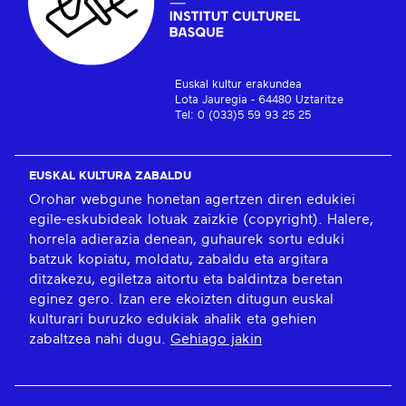
Euskal kultur erakundea
Lota Jauregia - 64480 Uztaritze
Tel: 0 (033)5 59 93 25 25
EUSKAL KULTURA ZABALDU
Orohar webgune honetan agertzen diren edukiei
egile-eskubideak lotuak zaizkie (copyright). Halere,
horrela adierazia denean, guhaurek sortu eduki
batzuk kopiatu, moldatu, zabaldu eta argitara
ditzakezu, egiletza aitortu eta baldintza beretan
eginez gero. Izan ere ekoizten ditugun euskal
kulturari buruzko edukiak ahalik eta gehien
zabaltzea nahi dugu.
Gehiago jakin