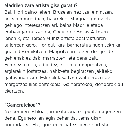
Madrilen zara artista gisa garatu?
Bai. Hori baino lehen, Bruselan hezitzaile nintzen,
artearen munduan, haurrekin. Margoari geroz eta
gehiago interesatzen ari, baina Madrile etapa
erabakigarria izan da, Circulo de Bellas Artesen
lehenik, eta Teresa Muñiz artista abstraktuaren
tailerrean gero. Hor dut ikasi barneratua nuen teknika
guzia deseraikitzen. Margotzeari lotzen den jende
gehienak ez daki marrazten, eta pena zait.
Funtsezkoa da, adibidez, kolorea menperatzea,
argiarekin jostatzea, nahiz-eta begiratzen jakiteko
gaitasuna ukan. Eskolak lasaitzen zaitu erakutsiz
margotzea ikas daitekeela. Gaineratekoa, denborak du
ekartzen.
“Gaineratekoa”?
Norberaren estiloa, jarraikitasunaren puntan agertzen
dena. Egunero lan egin behar da, tema ukan,
borondatea. Eta, goiz eder batez, bertze artista