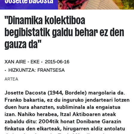
"Dinamika kolektiboa
begibistatik galdu behar ez den
gauza da"
XAN AIRE - EKE
2015-06-16
HIZKUNTZA:
FRANTSESA
ARTEA
Josette Dacosta (1944, Bordele) margolaria da.
Franko bakartia, ez du inguruko jendarteari lotzen
duen hura ahanzten, subliminala ala engaiatua
izan. Nahiko herabea, Itzal Aktiboaren ateak
zabaldu ditu: 2004tik honat Donibane Garazin
finkatua den elkarteak, hirugarren aldiz antolatu