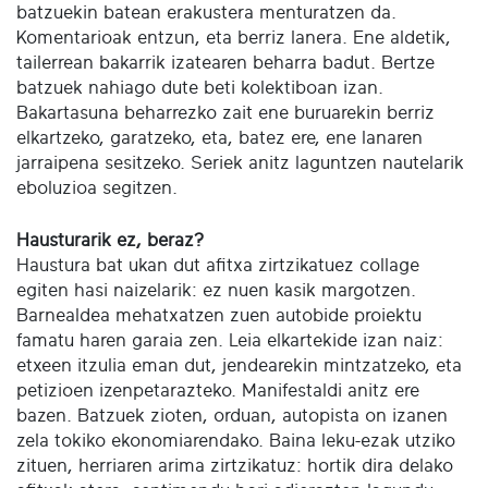
batzuekin batean erakustera menturatzen da.
Komentarioak entzun, eta berriz lanera. Ene aldetik,
tailerrean bakarrik izatearen beharra badut. Bertze
batzuek nahiago dute beti kolektiboan izan.
Bakartasuna beharrezko zait ene buruarekin berriz
elkartzeko, garatzeko, eta, batez ere, ene lanaren
jarraipena sesitzeko. Seriek anitz laguntzen nautelarik
eboluzioa segitzen.
Hausturarik ez, beraz?
Haustura bat ukan dut afitxa zirtzikatuez collage
egiten hasi naizelarik: ez nuen kasik margotzen.
Barnealdea mehatxatzen zuen autobide proiektu
famatu haren garaia zen. Leia elkartekide izan naiz:
etxeen itzulia eman dut, jendearekin mintzatzeko, eta
petizioen izenpetarazteko. Manifestaldi anitz ere
bazen. Batzuek zioten, orduan, autopista on izanen
zela tokiko ekonomiarendako. Baina leku-ezak utziko
zituen, herriaren arima zirtzikatuz: hortik dira delako