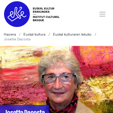
Hasiera
Euskal kultura
Euskal kulturaren lekuko
Josette Dacosta
Josette Dacosta