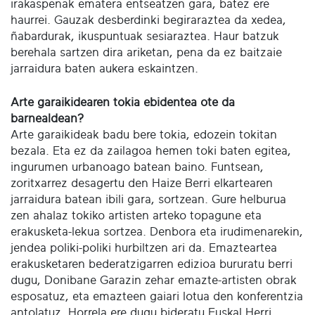
irakaspenak ematera entseatzen gara, batez ere
haurrei. Gauzak desberdinki begiraraztea da xedea,
ñabardurak, ikuspuntuak sesiaraztea. Haur batzuk
berehala sartzen dira ariketan, pena da ez baitzaie
jarraidura baten aukera eskaintzen.
Arte garaikidearen tokia ebidentea ote da
barnealdean?
Arte garaikideak badu bere tokia, edozein tokitan
bezala. Eta ez da zailagoa hemen toki baten egitea,
ingurumen urbanoago batean baino. Funtsean,
zoritxarrez desagertu den Haize Berri elkartearen
jarraidura batean ibili gara, sortzean. Gure helburua
zen ahalaz tokiko artisten arteko topagune eta
erakusketa-lekua sortzea. Denbora eta irudimenarekin,
jendea poliki-poliki hurbiltzen ari da. Emazteartea
erakusketaren bederatzigarren edizioa bururatu berri
dugu, Donibane Garazin zehar emazte-artisten obrak
esposatuz, eta emazteen gaiari lotua den konferentzia
antolatuz. Horrela ere dugu bideratu Euskal Herri