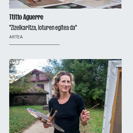
Ttitto Aguerre
"Zizelkaritza, loturen egitea da"
ARTEA