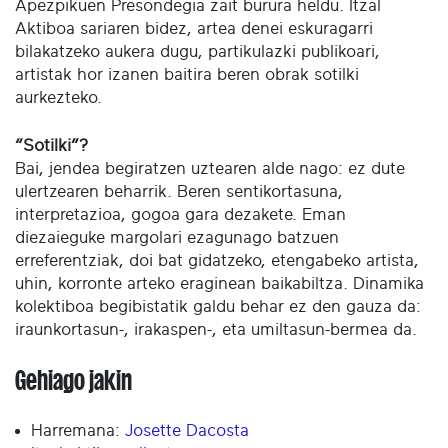
Apezpikuen Presondegia zait burura heldu. Itzal
Aktiboa sariaren bidez, artea denei eskuragarri
bilakatzeko aukera dugu, partikulazki publikoari,
artistak hor izanen baitira beren obrak sotilki
aurkezteko.
“Sotilki”?
Bai, jendea begiratzen uztearen alde nago: ez dute
ulertzearen beharrik. Beren sentikortasuna,
interpretazioa, gogoa gara dezakete. Eman
diezaieguke margolari ezagunago batzuen
erreferentziak, doi bat gidatzeko, etengabeko artista,
uhin, korronte arteko eraginean baikabiltza. Dinamika
kolektiboa begibistatik galdu behar ez den gauza da:
iraunkortasun-, irakaspen-, eta umiltasun-bermea da.
Gehiago jakin
Harremana:
Josette Dacosta