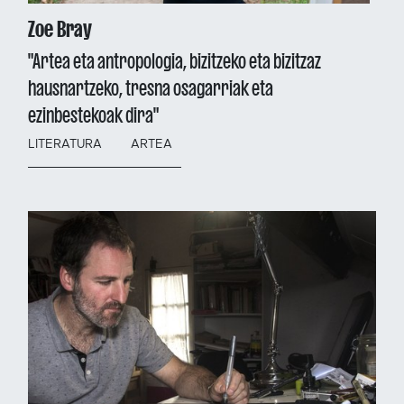
Zoe Bray
"Artea eta antropologia, bizitzeko eta bizitzaz
hausnartzeko, tresna osagarriak eta
ezinbestekoak dira"
LITERATURA
ARTEA