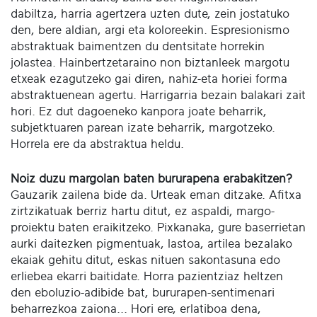
dabiltza, harria agertzera uzten dute, zein jostatuko
den, bere aldian, argi eta koloreekin. Espresionismo
abstraktuak baimentzen du dentsitate horrekin
jolastea. Hainbertzetaraino non biztanleek margotu
etxeak ezagutzeko gai diren, nahiz-eta horiei forma
abstraktuenean agertu. Harrigarria bezain balakari zait
hori. Ez dut dagoeneko kanpora joate beharrik,
subjetktuaren parean izate beharrik, margotzeko.
Horrela ere da abstraktua heldu.
Noiz duzu margolan baten bururapena erabakitzen?
Gauzarik zailena bide da. Urteak eman ditzake. Afitxa
zirtzikatuak berriz hartu ditut, ez aspaldi, margo-
proiektu baten eraikitzeko. Pixkanaka, gure baserrietan
aurki daitezken pigmentuak, lastoa, artilea bezalako
ekaiak gehitu ditut, eskas nituen sakontasuna edo
erliebea ekarri baitidate. Horra pazientziaz heltzen
den eboluzio-adibide bat, bururapen-sentimenari
beharrezkoa zaiona... Hori ere, erlatiboa dena,