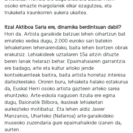
osoko emazte margolariek elkar ezagutzea, eta
trukaketa iraunkorren aukera ukaitea.
Itzal Aktiboa Saria ere, dinamika berdintsuan dabil?
Hori da. Artista garaikide batzuei lehen oihartzun bat
emateko xedea dugu, 2.000 euroko sari batekin
lehiaketaren lehenarendako, baita lehen bortzen obrak
erakutsiz. Lehiakideek uztailaren 15a aitzin dituzte
beren lanak helarazi behar. Epaimahaiaren garrantzia
ere badago, arte eta kultur arloko jende
kontsekuenteak baitira, baita artista horietaz interesa
daitezkeelako. Ororen buru, lehiaketa halako estakurua
da, Euskal Herri osoko artista gazteen arteko sarea
ehuntzeko. Arte-eskola nagusien itzulia ere egina
dugu, Baionatik Bilbora, ikasleak lehiaketan
aurkezteko motibatuz. Eta lehen aldiz Javier
Manzanos, Uharteko (Nafarroa) arte-garaikideko
museoko zuzendaria gure epaimahaikide izanen da,
aurten.