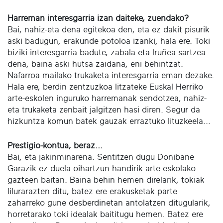
Harreman interesgarria izan daiteke, zuendako?
Bai, nahiz-eta dena egitekoa den, eta ez dakit pisurik
aski badugun, erakunde potoloa izanki, hala ere. Toki
biziki interesgarria badute, zabala eta Iruñea sartzea
dena, baina aski hutsa zaidana, eni behintzat.
Nafarroa mailako trukaketa interesgarria eman dezake.
Hala ere, berdin zentzuzkoa litzateke Euskal Herriko
arte-eskolen inguruko harremanak sendotzea, nahiz-
eta trukaketa zenbait jalgitzen hasi diren. Segur da
hizkuntza komun batek gauzak erraztuko lituzkeela...
Prestigio-kontua, beraz...
Bai, eta jakinminarena. Sentitzen dugu Donibane
Garazik ez duela oihartzun handirik arte-eskolako
gazteen baitan. Baina behin hemen direlarik, tokiak
lilurarazten ditu, batez ere erakusketak parte
zaharreko gune desberdinetan antolatzen ditugularik,
horretarako toki idealak baititugu hemen. Batez ere