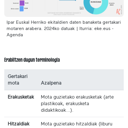
Ipar Euskal Herriko ekitaldien daten banaketa gertakari
motaren arabera. 2024ko datuak | Iturria: eke.eus -
Agenda
Erabiltzen dugun terminologia
Gertakari
mota
Azalpena
Erakusketak
Mota guzietako erakusketak (arte
plastikoak, erakusketa
didaktikoak...).
Hitzaldiak
Mota guzietako hitzaldiak (liburu