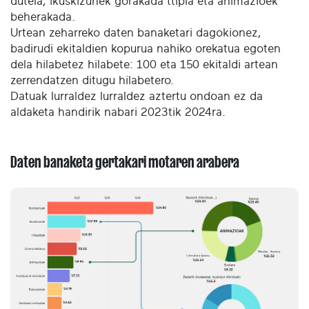
dutela, ikuskizunek gorakada ttipia eta animazioek
beherakada.
Urtean zeharreko daten banaketari dagokionez,
badirudi ekitaldien kopurua nahiko orekatua egoten
dela hilabetez hilabete: 100 eta 150 ekitaldi artean
zerrendatzen ditugu hilabetero.
Datuak lurraldez lurraldez aztertu ondoan ez da
aldaketa handirik nabari 2023tik 2024ra.
Daten banaketa gertakari motaren arabera