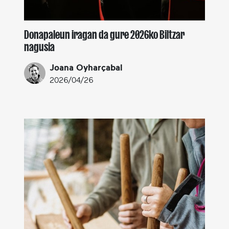
Donapaleun iragan da gure 2026ko Biltzar
nagusia
Joana Oyharçabal
2026/04/26