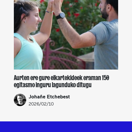
Aurten ere gure elkartekideek eraman 150
egitasmo inguru lagunduko ditugu
Johañe Etchebest
2026/02/10