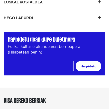
EUSKAL KOSTALDEA
HEGO LAPURDI
Harpidetu doan gure buletinera
Euskal kultur erakundearen berripapera
(Hilabetean behin)
Harpidetu
GISA BEREKO BERRIAK