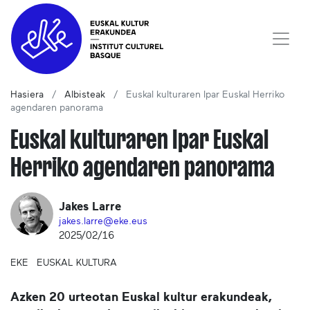
Hasiera
Albisteak
Euskal kulturaren Ipar Euskal Herriko
agendaren panorama
Euskal kulturaren Ipar Euskal
Herriko agendaren panorama
Jakes Larre
jakes.larre@eke.eus
2025/02/16
EKE
EUSKAL KULTURA
Azken 20 urteotan Euskal kultur erakundeak,