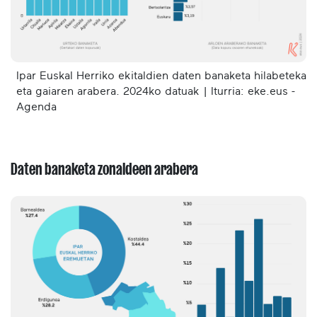
Ipar Euskal Herriko ekitaldien daten banaketa hilabeteka
eta gaiaren arabera. 2024ko datuak | Iturria: eke.eus -
Agenda
Daten banaketa zonaldeen arabera