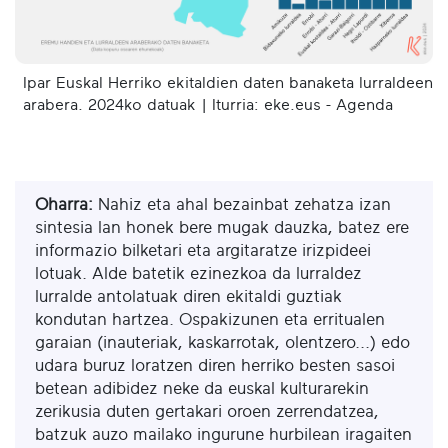
Ipar Euskal Herriko ekitaldien daten banaketa lurraldeen
arabera. 2024ko datuak | Iturria: eke.eus - Agenda
Oharra:
Nahiz eta ahal bezainbat zehatza izan
sintesia lan honek bere mugak dauzka, batez ere
informazio bilketari eta argitaratze irizpideei
lotuak. Alde batetik ezinezkoa da lurraldez
lurralde antolatuak diren ekitaldi guztiak
kondutan hartzea. Ospakizunen eta erritualen
garaian (inauteriak, kaskarrotak, olentzero...) edo
udara buruz loratzen diren herriko besten sasoi
betean adibidez neke da euskal kulturarekin
zerikusia duten gertakari oroen zerrendatzea,
batzuk auzo mailako ingurune hurbilean iragaiten