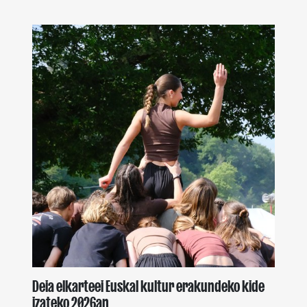
Deia elkarteei Euskal kultur erakundeko kide
izateko 2026an