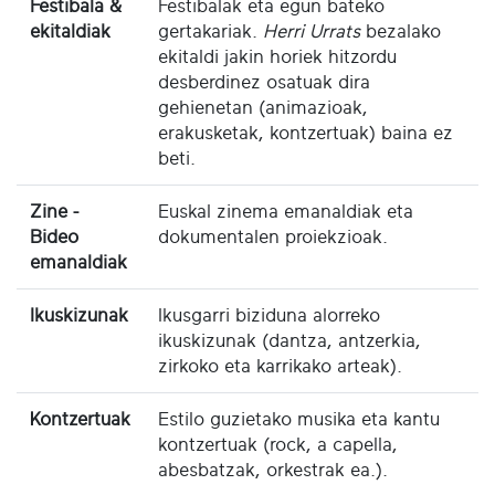
Festibala &
Festibalak eta egun bateko
ekitaldiak
gertakariak.
Herri Urrats
bezalako
ekitaldi jakin horiek hitzordu
desberdinez osatuak dira
gehienetan (animazioak,
erakusketak, kontzertuak) baina ez
beti.
Zine -
Euskal zinema emanaldiak eta
Bideo
dokumentalen proiekzioak.
emanaldiak
Ikuskizunak
Ikusgarri biziduna alorreko
ikuskizunak (dantza, antzerkia,
zirkoko eta karrikako arteak).
Kontzertuak
Estilo guzietako musika eta kantu
kontzertuak (rock, a capella,
abesbatzak, orkestrak ea.).