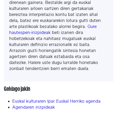
direnean gainera. Bestalde argi da euskal
kulturaren arloen sartzen diren gertakariak
bereiztea interpretazio kontu bat izaten ahal
dela, batez ere euskararekin lotura gutti duten
arte plastikoak bezalako alorrei begira.
Gure
hautespen-irizpideak
beti izanen dira
hobetzekoak eta nahitaez mugatuak euskal
kulturaren definizio errazionalik ez baita.
Arrazoin guzti horiengatik sintesia honetan
agertzen diren datuak eztabaida eta osa
daitezke. Halere uste dugu lurralde honetako
zonbait tendentzien berri ematen duela.
Gehiago jakin
Euskal kulturaren Ipar Euskal Herriko agenda
Agendaren irizpideak