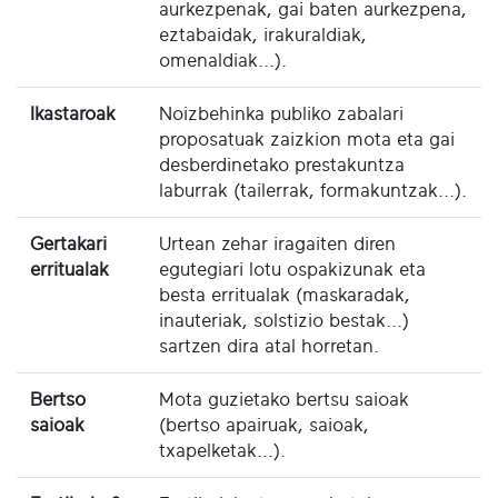
aurkezpenak, gai baten aurkezpena,
eztabaidak, irakuraldiak,
omenaldiak...).
Ikastaroak
Noizbehinka publiko zabalari
proposatuak zaizkion mota eta gai
desberdinetako prestakuntza
laburrak (tailerrak, formakuntzak...).
Gertakari
Urtean zehar iragaiten diren
erritualak
egutegiari lotu ospakizunak eta
besta erritualak (maskaradak,
inauteriak, solstizio bestak...)
sartzen dira atal horretan.
Bertso
Mota guzietako bertsu saioak
saioak
(bertso apairuak, saioak,
txapelketak...).