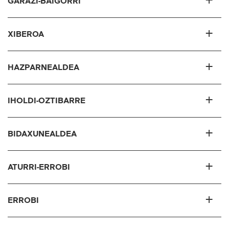
GARAZI-BAIGORRI
XIBEROA
HAZPARNEALDEA
IHOLDI-OZTIBARRE
BIDAXUNEALDEA
ATURRI-ERROBI
ERROBI