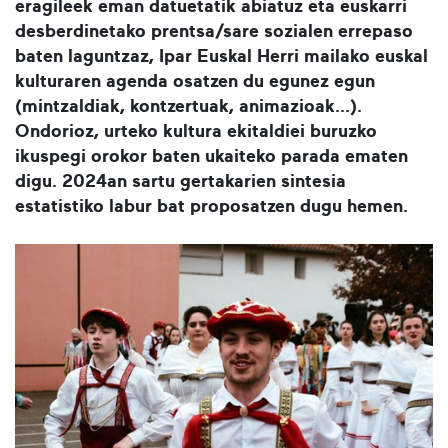
eragileek eman datuetatik abiatuz eta euskarri
desberdinetako prentsa/sare sozialen errepaso
baten laguntzaz, Ipar Euskal Herri mailako euskal
kulturaren agenda osatzen du egunez egun
(mintzaldiak, kontzertuak, animazioak...).
Ondorioz, urteko kultura ekitaldiei buruzko
ikuspegi orokor baten ukaiteko parada ematen
digu. 2024an sartu gertakarien sintesia
estatistiko labur bat proposatzen dugu hemen.