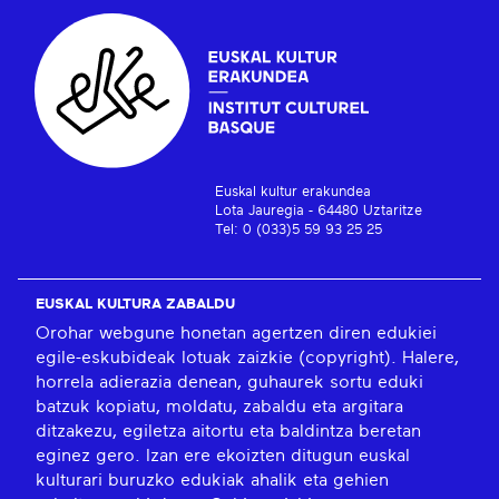
Euskal kultur erakundea
Lota Jauregia - 64480 Uztaritze
Tel: 0 (033)5 59 93 25 25
EUSKAL KULTURA ZABALDU
Orohar webgune honetan agertzen diren edukiei
egile-eskubideak lotuak zaizkie (copyright). Halere,
horrela adierazia denean, guhaurek sortu eduki
batzuk kopiatu, moldatu, zabaldu eta argitara
ditzakezu, egiletza aitortu eta baldintza beretan
eginez gero. Izan ere ekoizten ditugun euskal
kulturari buruzko edukiak ahalik eta gehien