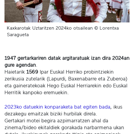
Kaxkarotak Uztaritzen 2024ko otsailean © Lorentxa
Saragueta
1947 gertarkariren datak argitaratuak izan dira 2024an
gure agendan
.
Haietarik
1569
Ipar Euskal Herriko probintziekin
zerikusia zutelarik (Lapurdi, Baxenabarre eta Zuberoa)
eta gaineratekoak Hego Euskal Herriarekin edo Euskal
Herritik kanpoko eremuekin.
2023ko datuekin konparaketa bat egiten bada
, ikus
dezakegu emaitzak biziki hurbilak direla.
Gertakari motei begira azpimarratzen ahal da
zinema/bideo ekitaldiek gorakada narbarmena ukan