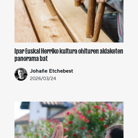
Ipar Euskal Herriko kultura ohituren aldaketen
panorama bat
Johañe Etchebest
2026/03/24