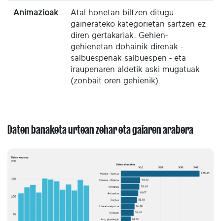
Animazioak
Atal honetan biltzen ditugu
gainerateko kategorietan sartzen ez
diren gertakariak. Gehien-
gehienetan dohainik direnak -
salbuespenak salbuespen - eta
iraupenaren aldetik aski mugatuak
(zonbait oren gehienik).
Daten banaketa urtean zehar eta gaiaren arabera