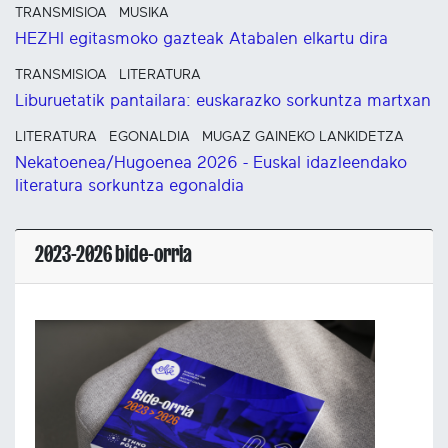
TRANSMISIOA
MUSIKA
HEZHI egitasmoko gazteak Atabalen elkartu dira
TRANSMISIOA
LITERATURA
Liburuetatik pantailara: euskarazko sorkuntza martxan
LITERATURA
EGONALDIA
MUGAZ GAINEKO LANKIDETZA
Nekatoenea/Hugoenea 2026 - Euskal idazleendako
literatura sorkuntza egonaldia
2023-2026 bide-orria