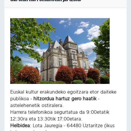
Euskal kultur erakundeko egoitzara etor daiteke
publikoa -
hitzordua hartuz gero haatik
-
astelehenetik ostiralera.
Harrera telefonikoa segurtatua da 9:00etatik
12:30ra eta 13:30tik 17:00etara.
Helbidea
: Lota Jauregia - 64480 Uztaritze (ikus