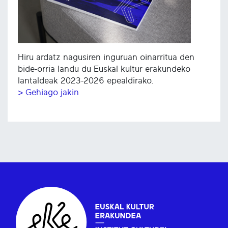
Hiru ardatz nagusiren inguruan oinarritua den
bide-orria landu du Euskal kultur erakundeko
lantaldeak 2023-2026 epealdirako.
> Gehiago jakin