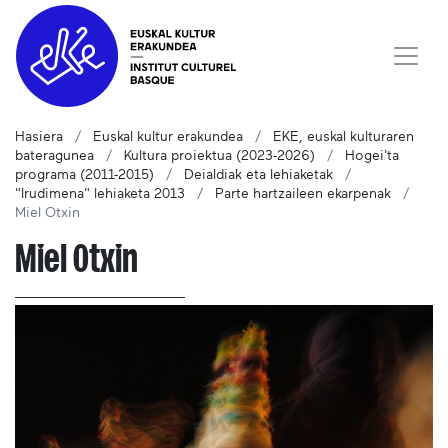
Hasiera
Euskal kultur erakundea
EKE, euskal kulturaren
bateragunea
Kultura proiektua (2023-2026)
Hogei'ta
programa (2011-2015)
Deialdiak eta lehiaketak
"Irudimena" lehiaketa 2013
Parte hartzaileen ekarpenak
Miel Otxin
Miel Otxin