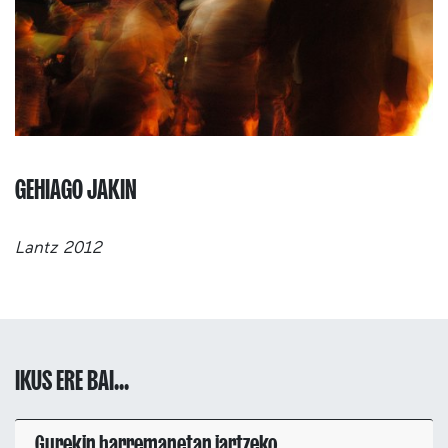
GEHIAGO JAKIN
Lantz 2012
IKUS ERE BAI...
Gurekin harremanetan jartzeko