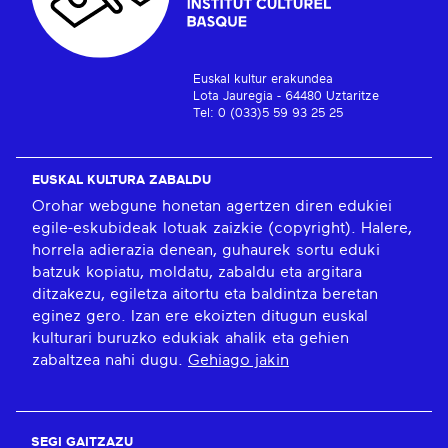
Euskal kultur erakundea
Lota Jauregia - 64480 Uztaritze
Tel: 0 (033)5 59 93 25 25
EUSKAL KULTURA ZABALDU
Orohar webgune honetan agertzen diren edukiei
egile-eskubideak lotuak zaizkie (copyright). Halere,
horrela adierazia denean, guhaurek sortu eduki
batzuk kopiatu, moldatu, zabaldu eta argitara
ditzakezu, egiletza aitortu eta baldintza beretan
eginez gero. Izan ere ekoizten ditugun euskal
kulturari buruzko edukiak ahalik eta gehien
zabaltzea nahi dugu.
Gehiago jakin
SEGI GAITZAZU