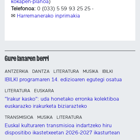
kokapen-planoa
)
Telefonoa:
0 (033) 5 59 93 25 25 -
✉
Harremanerako inprimakia
Gure lanaren berri
ANTZERKIA
DANTZA
LITERATURA
MUSIKA
IBILKI
IBILKI programaren 14. edizioaren egutegi osatua
LITERATURA
EUSKARA
"Irakur kasko": uda honetako erronka kolektiboa
euskarazko irakurketa biziarazteko
TRANSMISIOA
MUSIKA
LITERATURA
Euskal kulturaren transmisioa indartzeko hiru
dispositibo ikastetxeetan 2026-2027 ikasturtean