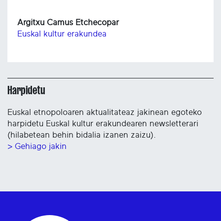
Argitxu Camus Etchecopar
Euskal kultur erakundea
Harpidetu
Euskal etnopoloaren aktualitateaz jakinean egoteko
harpidetu Euskal kultur erakundearen newsletterari
(hilabetean behin bidalia izanen zaizu).
> Gehiago jakin