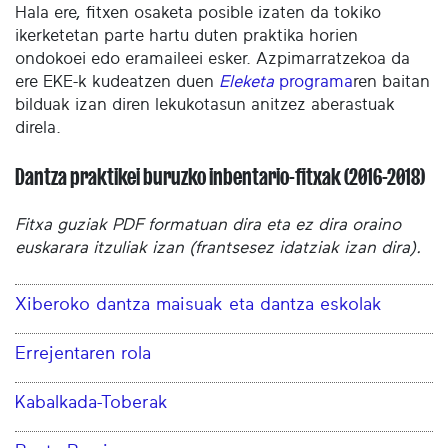
Hala ere, fitxen osaketa posible izaten da tokiko
ikerketetan parte hartu duten praktika horien
ondokoei edo eramaileei esker. Azpimarratzekoa da
ere EKE-k kudeatzen duen
Eleketa
programa
ren baitan
bilduak izan diren lekukotasun anitzez aberastuak
direla.
Dantza praktikei buruzko inbentario-fitxak (2016-2018)
Fitxa guziak PDF formatuan dira eta ez dira oraino
euskarara itzuliak izan (frantsesez idatziak izan dira).
Xiberoko dantza maisuak eta dantza eskolak
Errejentaren rola
Kabalkada-Toberak