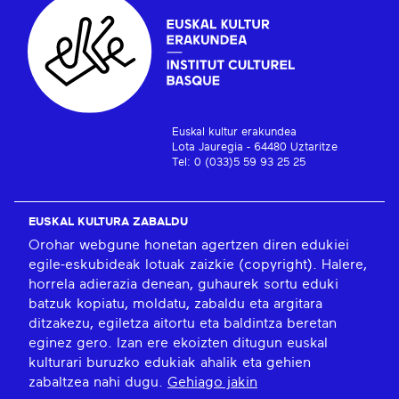
Euskal kultur erakundea
Lota Jauregia - 64480 Uztaritze
Tel: 0 (033)5 59 93 25 25
EUSKAL KULTURA ZABALDU
Orohar webgune honetan agertzen diren edukiei
egile-eskubideak lotuak zaizkie (copyright). Halere,
horrela adierazia denean, guhaurek sortu eduki
batzuk kopiatu, moldatu, zabaldu eta argitara
ditzakezu, egiletza aitortu eta baldintza beretan
eginez gero. Izan ere ekoizten ditugun euskal
kulturari buruzko edukiak ahalik eta gehien
zabaltzea nahi dugu.
Gehiago jakin