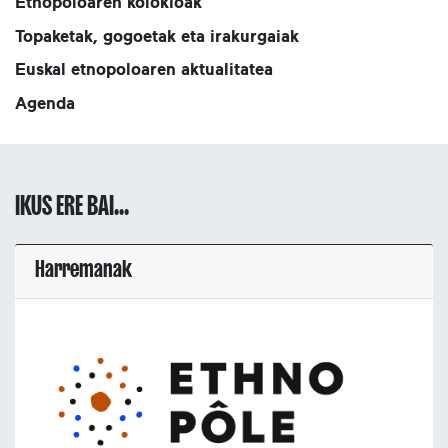
Etnopoloaren kolokioak
Topaketak, gogoetak eta irakurgaiak
Euskal etnopoloaren aktualitatea
Agenda
IKUS ERE BAI...
Harremanak