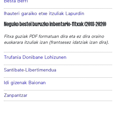
Besta Berri
Ihauteri garaiko etxe itzuliak Lapurdin
Neguko bestei buruzko inbentario-fitxak (2018-2020)
Fitxa guziak PDF formatuan dira eta ez dira oraino
euskarara itzuliak izan (frantsesez idatziak izan dira).
Trufania Donibane Lohizunen
Santibate-Libertimendua
Idi gizenak Baionan
Zanpantzar