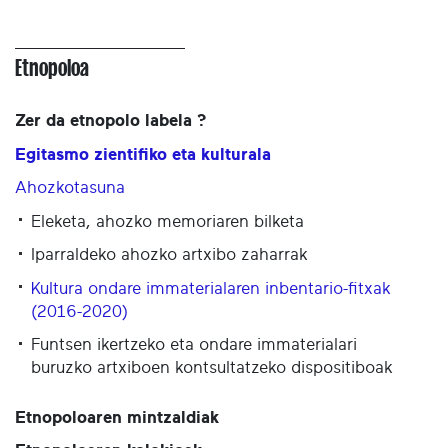
Etnopoloa
Zer da etnopolo labela ?
Egitasmo zientifiko eta kulturala
Ahozkotasuna
Eleketa, ahozko memoriaren bilketa
Iparraldeko ahozko artxibo zaharrak
Kultura ondare immaterialaren inbentario-fitxak
(2016-2020)
Funtsen ikertzeko eta ondare immaterialari
buruzko artxiboen kontsultatzeko dispositiboak
Etnopoloaren mintzaldiak