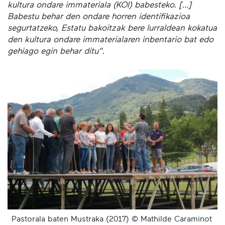
kultura ondare immateriala (KOI) babesteko. […]
Babestu behar den ondare horren identifikazioa
segurtatzeko, Estatu bakoitzak bere lurraldean kokatua
den kultura ondare immaterialaren inbentario bat edo
gehiago egin behar ditu".
Pastorala baten Mustraka (2017) © Mathilde Caraminot