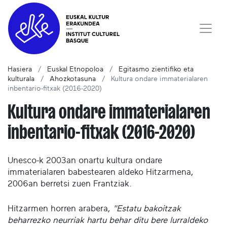
Hasiera
Euskal Etnopoloa
Egitasmo zientifiko eta
kulturala
Ahozkotasuna
Kultura ondare immaterialaren
inbentario-fitxak (2016-2020)
Kultura ondare immaterialaren
inbentario-fitxak (2016-2020)
Unesco-k 2003an onartu kultura ondare
immaterialaren babestearen aldeko Hitzarmena,
2006an berretsi zuen Frantziak.
Hitzarmen horren arabera,
"Estatu bakoitzak
beharrezko neurriak hartu behar ditu bere lurraldeko