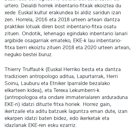
urtero. Deialdi horrek inbentario-fitxak ekoiztea du
xede. Euskal kultur erakundea bi aldiz saridun izan
zen. Horrela, 2016 eta 2018 urteen artean dantza
praktikei lotuak diren bost inbentario-fitxa osatu
zituen. Ondotik, lehenago egindako inbentario lanari
argibide osagarriak emateko, EKE-k lau inbentario-
fitxa berri ekoiztu zituen 2018 eta 2020 urteen artean,
neguko bestei buruz.
Thierry Truffaut-k (Euskal Herriko besta eta dantza
tradizioen antropologo aditua, Lapurtarrak, Herri
Soinu, Lauburu eta Etniker Iparralde bezalako
elkarteen kidea), eta Terexa Lekumberri-k
(antropologoa eta ondare immaterialaren arduraduna
EKE-n) idatzi dituzte fitxa horiek. Horrez gain,
ikertzaile eta aditu batzuek laguntza eman dute, izan
ekarpen idatzi baten bidez, edo ikerketak eta
idazlanak EKE-ren esku ezarriz.