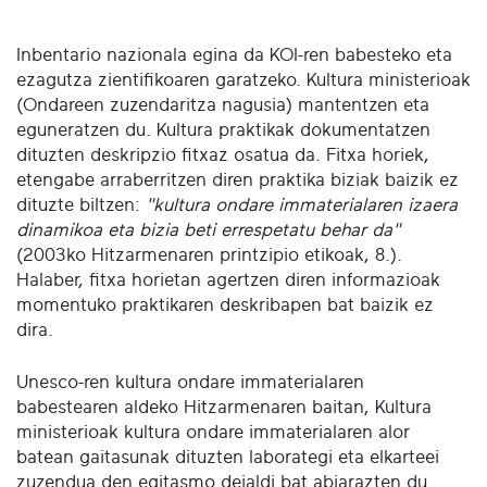
Inbentario nazionala egina da KOI-ren babesteko eta
ezagutza zientifikoaren garatzeko. Kultura ministerioak
(Ondareen zuzendaritza nagusia) mantentzen eta
eguneratzen du. Kultura praktikak dokumentatzen
dituzten deskripzio fitxaz osatua da. Fitxa horiek,
etengabe arraberritzen diren praktika biziak baizik ez
dituzte biltzen:
"kultura ondare immaterialaren izaera
dinamikoa eta bizia beti errespetatu behar da"
(2003ko Hitzarmenaren printzipio etikoak, 8.).
Halaber, fitxa horietan agertzen diren informazioak
momentuko praktikaren deskribapen bat baizik ez
dira.
Unesco-ren kultura ondare immaterialaren
babestearen aldeko Hitzarmenaren baitan, Kultura
ministerioak kultura ondare immaterialaren alor
batean gaitasunak dituzten laborategi eta elkarteei
zuzendua den egitasmo deialdi bat abiarazten du