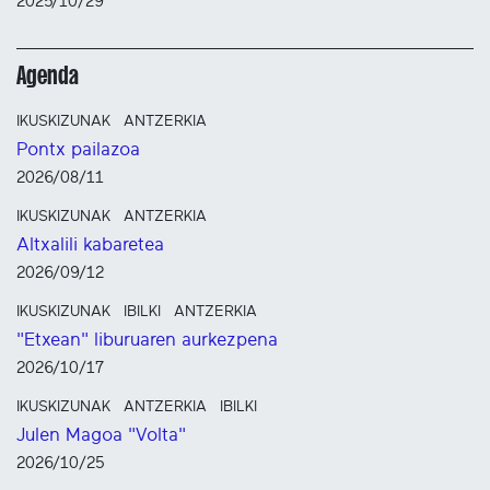
2025/10/29
Agenda
IKUSKIZUNAK
ANTZERKIA
Pontx pailazoa
2026/08/11
IKUSKIZUNAK
ANTZERKIA
Altxalili kabaretea
2026/09/12
IKUSKIZUNAK
IBILKI
ANTZERKIA
"Etxean" liburuaren aurkezpena
2026/10/17
IKUSKIZUNAK
ANTZERKIA
IBILKI
Julen Magoa "Volta"
2026/10/25