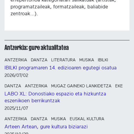
programatzaileak, formatzaileak, baliabide
zentroak...).
Antzerkia: gure aktualitatea
ANTZERKIA
DANTZA
LITERATURA
MUSIKA
IBILKI
IBILKI programaren 14. edizioaren egutegi osatua
2026/07/02
DANTZA
ANTZERKIA
MUGAZ GAINEKO LANKIDETZA
EKE
LABO XL: Donostiako espazio eta hizkuntza
eszenikoen berrikuntzak
2025/11/07
ANTZERKIA
DANTZA
MUSIKA
EUSKAL KULTURA
Arteen Artean, gure kultura biziarazi