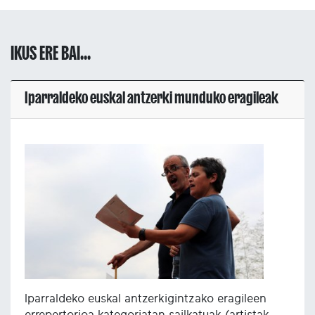
IKUS ERE BAI...
Iparraldeko euskal antzerki munduko eragileak
Iparraldeko euskal antzerkigintzako eragileen
errepertorioa kategoriatan sailkatuak (artistak,