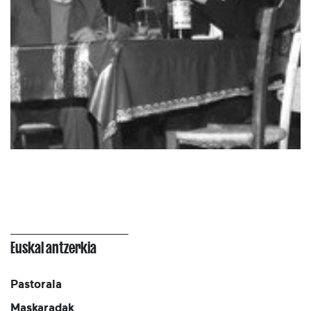
Euskal antzerkia
Pastorala
Maskaradak