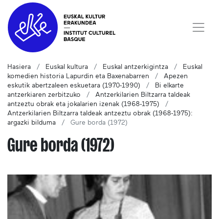
Hasiera
Euskal kultura
Euskal antzerkigintza
Euskal
komedien historia Lapurdin eta Baxenabarren
Apezen
eskutik abertzaleen eskuetara (1970-1990)
Bi elkarte
antzerkiaren zerbitzuko
Antzerkilarien Biltzarra taldeak
antzeztu obrak eta jokalarien izenak (1968-1975)
Antzerkilarien Biltzarra taldeak antzeztu obrak (1968-1975):
argazki bilduma
Gure borda (1972)
Gure borda (1972)