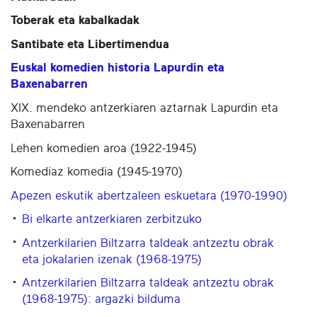
Toberak eta kabalkadak
Santibate eta Libertimendua
Euskal komedien historia Lapurdin eta
Baxenabarren
XIX. mendeko antzerkiaren aztarnak Lapurdin eta
Baxenabarren
Lehen komedien aroa (1922-1945)
Komediaz komedia (1945-1970)
Apezen eskutik abertzaleen eskuetara (1970-1990)
Bi elkarte antzerkiaren zerbitzuko
Antzerkilarien Biltzarra taldeak antzeztu obrak
eta jokalarien izenak (1968-1975)
Antzerkilarien Biltzarra taldeak antzeztu obrak
(1968-1975): argazki bilduma