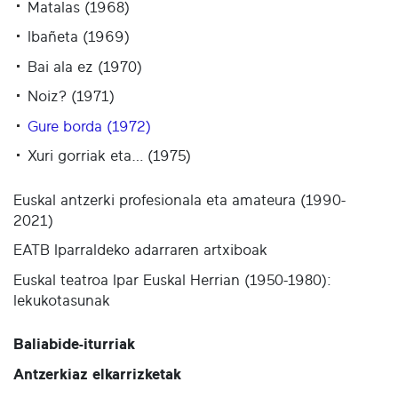
Matalas (1968)
Ibañeta (1969)
Bai ala ez (1970)
Noiz? (1971)
Gure borda (1972)
Xuri gorriak eta… (1975)
Euskal antzerki profesionala eta amateura (1990-
2021)
EATB Iparraldeko adarraren artxiboak
Euskal teatroa Ipar Euskal Herrian (1950-1980):
lekukotasunak
Baliabide-iturriak
Antzerkiaz elkarrizketak