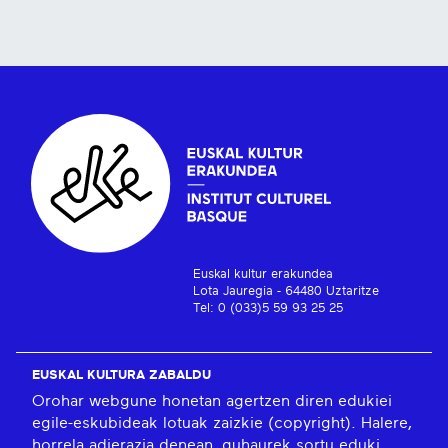
Euskal kultur erakundea
Lota Jauregia - 64480 Uztaritze
Tel: 0 (033)5 59 93 25 25
EUSKAL KULTURA ZABALDU
Orohar webgune honetan agertzen diren edukiei
egile-eskubideak lotuak zaizkie (copyright). Halere,
horrela adierazia denean, guhaurek sortu eduki