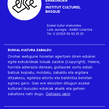
Euskal kultur erakundea
Lota Jauregia - 64480 Uztaritze
Tel: 0 (033)5 59 93 25 25
EUSKAL KULTURA ZABALDU
Orohar webgune honetan agertzen diren edukiei
egile-eskubideak lotuak zaizkie (copyright). Halere,
horrela adierazia denean, guhaurek sortu eduki
batzuk kopiatu, moldatu, zabaldu eta argitara
ditzakezu, egiletza aitortu eta baldintza beretan
eginez gero. Izan ere ekoizten ditugun euskal
kulturari buruzko edukiak ahalik eta gehien
zabaltzea nahi dugu.
Gehiago jakin