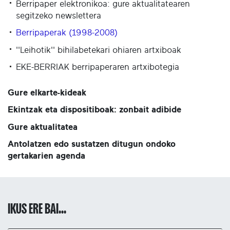
Berripaper elektronikoa: gure aktualitatearen
segitzeko newslettera
Berripaperak (1998-2008)
''Leihotik'' bihilabetekari ohiaren artxiboak
EKE-BERRIAK berripaperaren artxibotegia
Gure elkarte-kideak
Ekintzak eta dispositiboak: zonbait adibide
Gure aktualitatea
Antolatzen edo sustatzen ditugun ondoko
gertakarien agenda
IKUS ERE BAI...