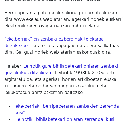
Berripaperan aipatu gaiak sakonago barnatuak izan
dira www.eke.eus web atarian, agerkari honek euskarri
elektronikoaren osagarria izan nahi zuelarik.
"eke.berriak"-en zenbaki ezberdinak telekarga
ditzakezue
. Dataren eta aipagaien arabera sailkatuak
dira. Gai guzi horiek web atarian sakonduak dira.
Halaber,
Leihotik gure bihilabetekari ohiaren zenbaki
guziak ikus ditzakezu.
Leihotik 1998tik 2005a arte
argitaratu da, eta agerkari honen artxiboetan euskal
kulturaren eta ondarearen inguruko artikulu eta
lekukotasun anitz atxeman daitezke.
"eke-berriak" berripaperaren zenbakien zerrenda
ikusi"
"Leihotik" bihilabetekari ohiaren zerrenda ikusi