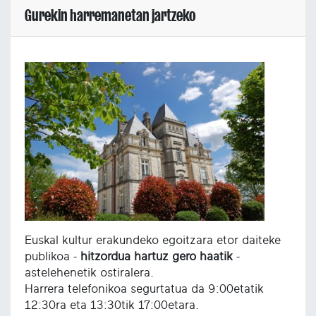
Gurekin harremanetan jartzeko
Euskal kultur erakundeko egoitzara etor daiteke
publikoa -
hitzordua hartuz gero haatik
-
astelehenetik ostiralera.
Harrera telefonikoa segurtatua da 9:00etatik
12:30ra eta 13:30tik 17:00etara.