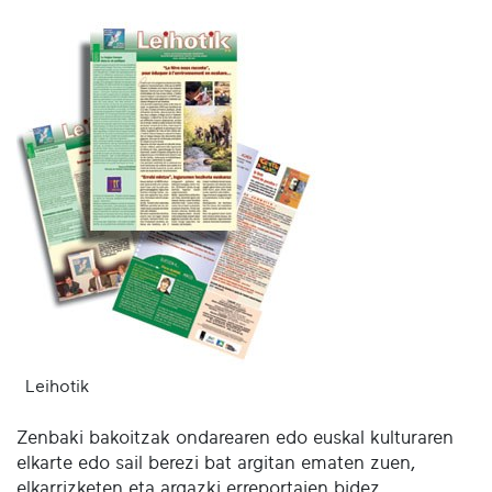
Leihotik
Zenbaki bakoitzak ondarearen edo euskal kulturaren
elkarte edo sail berezi bat argitan ematen zuen,
elkarrizketen eta argazki erreportaien bidez.