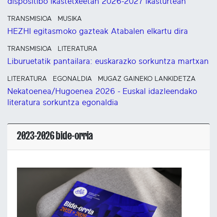
dispositibo ikastetxeetan 2026-2027 ikasturtean
TRANSMISIOA
MUSIKA
HEZHI egitasmoko gazteak Atabalen elkartu dira
TRANSMISIOA
LITERATURA
Liburuetatik pantailara: euskarazko sorkuntza martxan
LITERATURA
EGONALDIA
MUGAZ GAINEKO LANKIDETZA
Nekatoenea/Hugoenea 2026 - Euskal idazleendako
literatura sorkuntza egonaldia
2023-2026 bide-orria