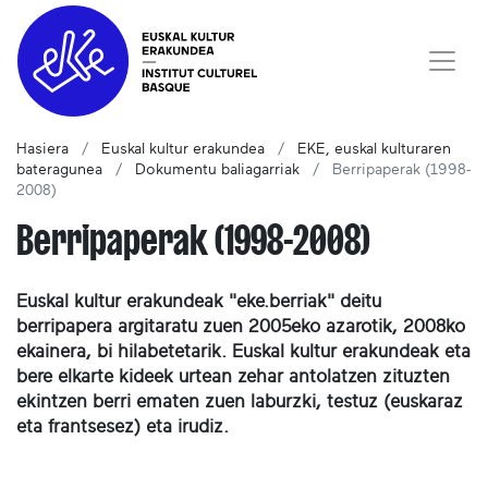
Hasiera
Euskal kultur erakundea
EKE, euskal kulturaren
bateragunea
Dokumentu baliagarriak
Berripaperak (1998-
2008)
Berripaperak (1998-2008)
Euskal kultur erakundeak "eke.berriak" deitu
berripapera argitaratu zuen 2005eko azarotik, 2008ko
ekainera, bi hilabetetarik. Euskal kultur erakundeak eta
bere elkarte kideek urtean zehar antolatzen zituzten
ekintzen berri ematen zuen laburzki, testuz (euskaraz
eta frantsesez) eta irudiz.