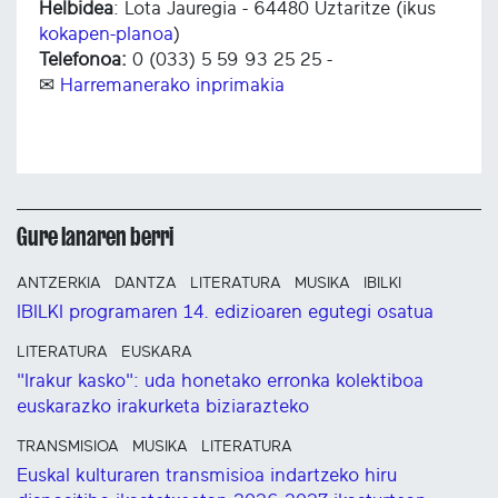
Helbidea
: Lota Jauregia - 64480 Uztaritze (ikus
kokapen-planoa
)
Telefonoa:
0 (033) 5 59 93 25 25 -
✉
Harremanerako inprimakia
Gure lanaren berri
ANTZERKIA
DANTZA
LITERATURA
MUSIKA
IBILKI
IBILKI programaren 14. edizioaren egutegi osatua
LITERATURA
EUSKARA
"Irakur kasko": uda honetako erronka kolektiboa
euskarazko irakurketa biziarazteko
TRANSMISIOA
MUSIKA
LITERATURA
Euskal kulturaren transmisioa indartzeko hiru