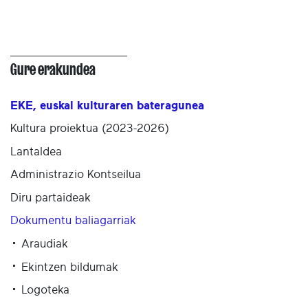
Gure erakundea
EKE, euskal kulturaren bateragunea
Kultura proiektua (2023-2026)
Lantaldea
Administrazio Kontseilua
Diru partaideak
Dokumentu baliagarriak
Araudiak
Ekintzen bildumak
Logoteka