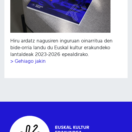
Hiru ardatz nagusiren inguruan oinarritua den
bide-orria landu du Euskal kultur erakundeko
lantaldeak 2023-2026 epealdirako.
> Gehiago jakin