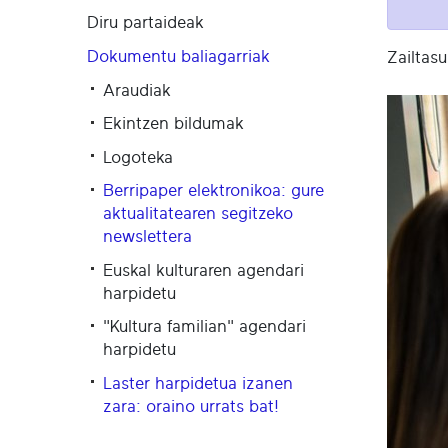
Diru partaideak
Dokumentu baliagarriak
Zailtas
Araudiak
Ekintzen bildumak
Logoteka
Berripaper elektronikoa: gure
aktualitatearen segitzeko
newslettera
Euskal kulturaren agendari
harpidetu
"Kultura familian" agendari
harpidetu
Laster harpidetua izanen
zara: oraino urrats bat!