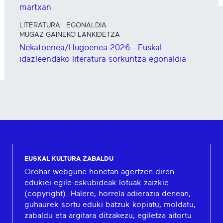
martxan
LITERATURA
EGONALDIA
MUGAZ GAINEKO LANKIDETZA
Nekatoenea/Hugoenea 2026 - Euskal
idazleendako literatura sorkuntza egonaldia
EUSKAL KULTURA ZABALDU
Orohar webgune honetan agertzen diren
edukiei egile-eskubideak lotuak zaizkie
(copyright). Halere, horrela adierazia denean,
guhaurek sortu eduki batzuk kopiatu, moldatu,
zabaldu eta argitara ditzakezu, egiletza aitortu