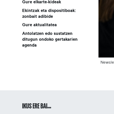
Gure elkarte-kideak
Ekintzak eta dispositiboak:
zonbait adibide
Gure aktualitatea
Antolatzen edo sustatzen
ditugun ondoko gertakarien
agenda
Newsle
IKUS ERE BAI...