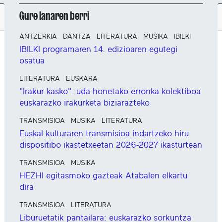
Gure lanaren berri
ANTZERKIA
DANTZA
LITERATURA
MUSIKA
IBILKI
IBILKI programaren 14. edizioaren egutegi
osatua
LITERATURA
EUSKARA
"Irakur kasko": uda honetako erronka kolektiboa
euskarazko irakurketa biziarazteko
TRANSMISIOA
MUSIKA
LITERATURA
Euskal kulturaren transmisioa indartzeko hiru
dispositibo ikastetxeetan 2026-2027 ikasturtean
TRANSMISIOA
MUSIKA
HEZHI egitasmoko gazteak Atabalen elkartu
dira
TRANSMISIOA
LITERATURA
Liburuetatik pantailara: euskarazko sorkuntza