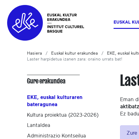
EUSKAL KU
Hasiera
Euskal kultur erakundea
EKE, euskal kul
Laster harpidetua izanen zara: oraino urrats bat!
Las
Gure erakundea
EKE, euskal kulturaren
Eman di
bateragunea
aktibat
Ez badu
Kultura proiektua (2023-2026)
Lantaldea
Zure 
Administrazio Kontseilua