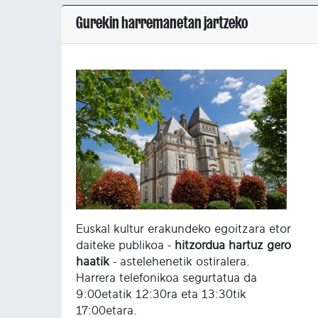
Gurekin harremanetan jartzeko
Euskal kultur erakundeko egoitzara etor
daiteke publikoa -
hitzordua hartuz gero
haatik
- astelehenetik ostiralera.
Harrera telefonikoa segurtatua da
9:00etatik 12:30ra eta 13:30tik
17:00etara.