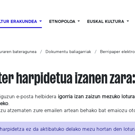
LTUR ERAKUNDEA
ETNOPOLOA
EUSKAL KULTURA
turaren bateragunea
Dokumentu baliagarriak
Berripaper elektro
ter harpidetua izanen zara:
guzun e-posta helbidera
igorria izan zaizun
mezuko lotura
zeko
.
zu atzematen zure emailen artean behako bat emaiozu oto
harpidetza ez da aktibatuko delako mezu hortan den lotura