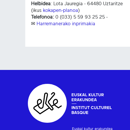
Helbidea
: Lota Jauregia - 64480 Uztaritze
(ikus
kokapen-planoa
)
Telefonoa:
0 (033) 5 59 93 25 25 -
✉
Harremanerako inprimakia
Euskal kultur erakundea