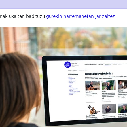
unak ukaiten badituzu
gurekin harremanetan jar zaitez
.