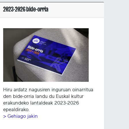
2023-2026 bide-orria
Hiru ardatz nagusiren inguruan oinarritua
den bide-orria landu du Euskal kultur
erakundeko lantaldeak 2023-2026
epealdirako.
> Gehiago jakin