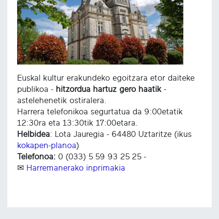
Euskal kultur erakundeko egoitzara etor daiteke
publikoa -
hitzordua hartuz gero haatik
-
astelehenetik ostiralera.
Harrera telefonikoa segurtatua da 9:00etatik
12:30ra eta 13:30tik 17:00etara.
Helbidea
: Lota Jauregia - 64480 Uztaritze (ikus
kokapen-planoa
)
Telefonoa:
0 (033) 5 59 93 25 25 -
✉
Harremanerako inprimakia