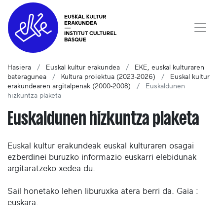
Hasiera
Euskal kultur erakundea
EKE, euskal kulturaren
bateragunea
Kultura proiektua (2023-2026)
Euskal kultur
erakundearen argitalpenak (2000-2008)
Euskaldunen
hizkuntza plaketa
Euskaldunen hizkuntza plaketa
Euskal kultur erakundeak euskal kulturaren osagai
ezberdinei buruzko informazio euskarri elebidunak
argitaratzeko xedea du.
Sail honetako lehen liburuxka atera berri da. Gaia :
euskara.