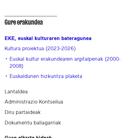
Gure erakundea
EKE, euskal kulturaren bateragunea
Kultura proiektua (2023-2026)
Euskal kultur erakundearen argitalpenak (2000-
2008)
Euskaldunen hizkuntza plaketa
Lantaldea
Administrazio Kontseilua
Diru partaideak
Dokumentu baliagarriak
Gure elkarte-kideak