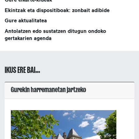
Ekintzak eta dispositiboak: zonbait adibide
Gure aktualitatea
Antolatzen edo sustatzen ditugun ondoko
gertakarien agenda
IKUS ERE BAI...
Gurekin harremanetan jartzeko