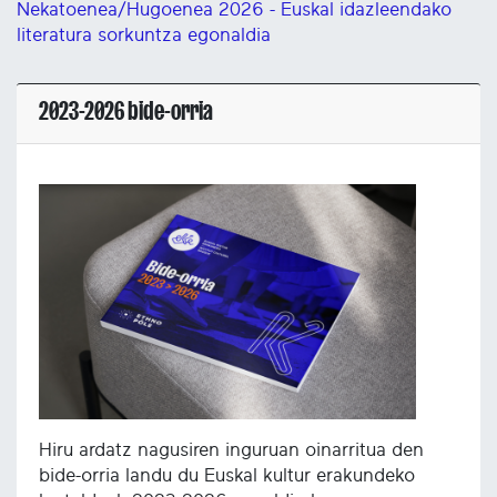
Nekatoenea/Hugoenea 2026 - Euskal idazleendako
literatura sorkuntza egonaldia
2023-2026 bide-orria
Hiru ardatz nagusiren inguruan oinarritua den
bide-orria landu du Euskal kultur erakundeko