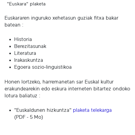
"Euskara" plaketa
Euskararen inguruko xehetasun guziak fitxa bakar
batean :
Historia
Berezitasunak
Literatura
Irakaskuntza
Egoera sozio-linguistikoa
Honen lortzeko, harremanetan sar Euskal kultur
erakundearekin edo eskura interneten bitartez ondoko
lotura baliatuz :
"Euskaldunen hizkuntza"
plaketa telekarga
(PDF - 5 Mo)