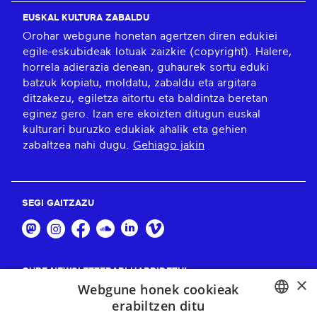
EUSKAL KULTURA ZABALDU
Orohar webgune honetan agertzen diren edukiei
egile-eskubideak lotuak zaizkie (copyright). Halere,
horrela adierazia denean, guhaurek sortu eduki
batzuk kopiatu, moldatu, zabaldu eta argitara
ditzakezu, egiletza aitortu eta baldintza beretan
eginez gero. Izan ere ekoizten ditugun euskal
kulturari buruzko edukiak ahalik eta gehien
zabaltzea nahi dugu.
Gehiago jakin
SEGI GAITZAZU
GURE NEWSLETTERARI HARPIDETU!
×
Webgune honek cookieak
Harpidetu
erabiltzen ditu