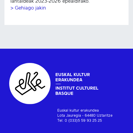
lantaldeak 2023-2026 epealdirako.
> Gehiago jakin
Euskal kultur erakundea
Lota Jauregia - 64480 Uztaritze
Tel: 0 (033)5 59 93 25 25