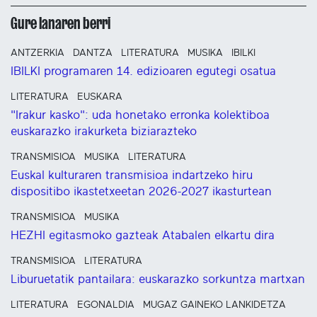
Gure lanaren berri
ANTZERKIA
DANTZA
LITERATURA
MUSIKA
IBILKI
IBILKI programaren 14. edizioaren egutegi osatua
LITERATURA
EUSKARA
"Irakur kasko": uda honetako erronka kolektiboa
euskarazko irakurketa biziarazteko
TRANSMISIOA
MUSIKA
LITERATURA
Euskal kulturaren transmisioa indartzeko hiru
dispositibo ikastetxeetan 2026-2027 ikasturtean
TRANSMISIOA
MUSIKA
HEZHI egitasmoko gazteak Atabalen elkartu dira
TRANSMISIOA
LITERATURA
Liburuetatik pantailara: euskarazko sorkuntza martxan
LITERATURA
EGONALDIA
MUGAZ GAINEKO LANKIDETZA