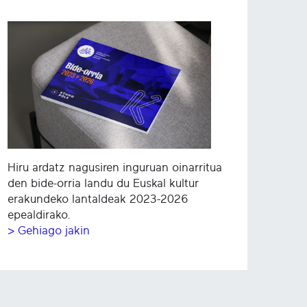
Hiru ardatz nagusiren inguruan oinarritua
den bide-orria landu du Euskal kultur
erakundeko lantaldeak 2023-2026
epealdirako.
> Gehiago jakin