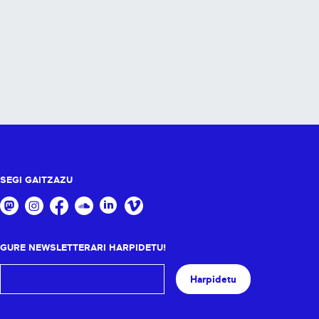
SEGI GAITZAZU
GURE NEWSLETTERARI HARPIDETU!
Harpidetu