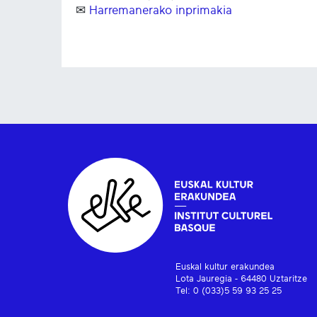
✉
Harremanerako inprimakia
Euskal kultur erakundea
Lota Jauregia - 64480 Uztaritze
Tel: 0 (033)5 59 93 25 25