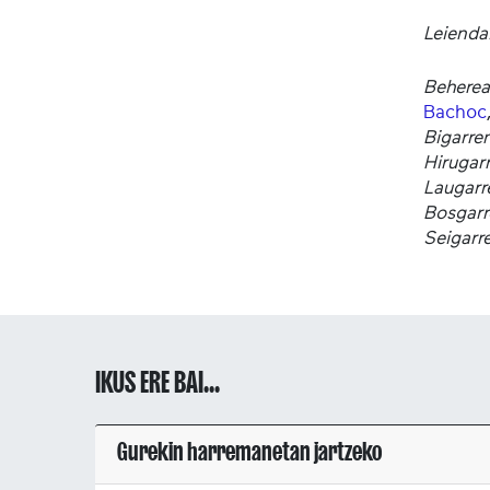
Leienda
Beherean
Bachoc
Bigarren
Hirugarr
Laugarr
Bosgarr
Seigarre
IKUS ERE BAI...
Gurekin harremanetan jartzeko