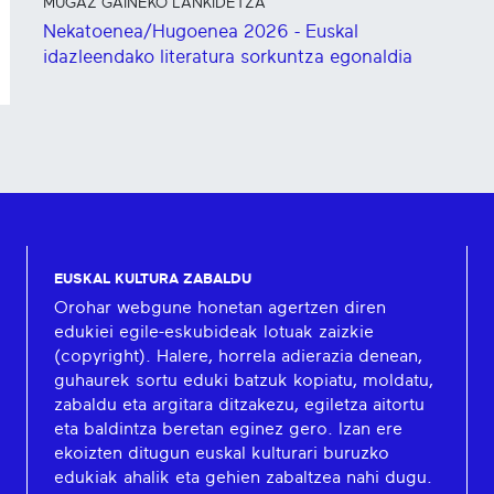
MUGAZ GAINEKO LANKIDETZA
Nekatoenea/Hugoenea 2026 - Euskal
idazleendako literatura sorkuntza egonaldia
EUSKAL KULTURA ZABALDU
Orohar webgune honetan agertzen diren
edukiei egile-eskubideak lotuak zaizkie
(copyright). Halere, horrela adierazia denean,
guhaurek sortu eduki batzuk kopiatu, moldatu,
zabaldu eta argitara ditzakezu, egiletza aitortu
eta baldintza beretan eginez gero. Izan ere
ekoizten ditugun euskal kulturari buruzko
edukiak ahalik eta gehien zabaltzea nahi dugu.