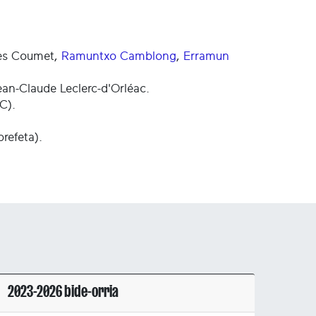
ues Coumet,
Ramuntxo Camblong
,
Erramun
Jean-Claude Leclerc-d'Orléac.
C).
refeta).
2023-2026 bide-orria