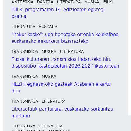
ANTZERKIA
DANTZA
LITERATURA
MUSIKA
IBILKI
IBILKI programaren 14. edizioaren egutegi
osatua
LITERATURA
EUSKARA
"Irakur kasko": uda honetako erronka kolektiboa
euskarazko irakurketa biziarazteko
TRANSMISIOA
MUSIKA
LITERATURA
Euskal kulturaren transmisioa indartzeko hiru
dispositibo ikastetxeetan 2026-2027 ikasturtean
TRANSMISIOA
MUSIKA
HEZHI egitasmoko gazteak Atabalen elkartu
dira
TRANSMISIOA
LITERATURA
Liburuetatik pantailara: euskarazko sorkuntza
martxan
LITERATURA
EGONALDIA