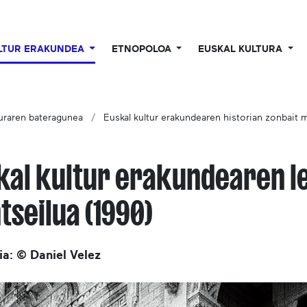
LTUR ERAKUNDEA
ETNOPOLOA
EUSKAL KULTURA
turaren bateragunea
Euskal kultur erakundearen historian zonbait 
kal kultur erakundearen l
tseilua (1990)
a: © Daniel Velez