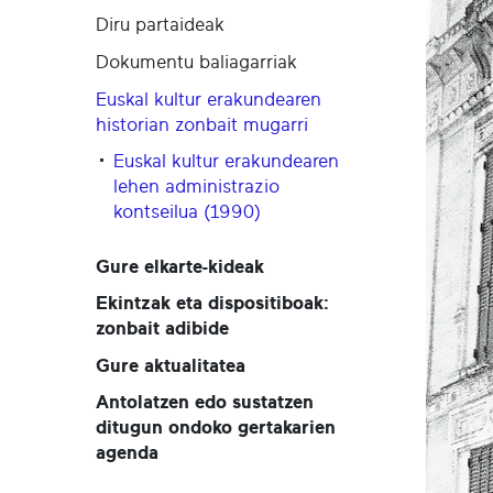
Diru partaideak
Dokumentu baliagarriak
Euskal kultur erakundearen
historian zonbait mugarri
Euskal kultur erakundearen
lehen administrazio
kontseilua (1990)
Gure elkarte-kideak
Ekintzak eta dispositiboak:
zonbait adibide
Gure aktualitatea
Antolatzen edo sustatzen
ditugun ondoko gertakarien
agenda