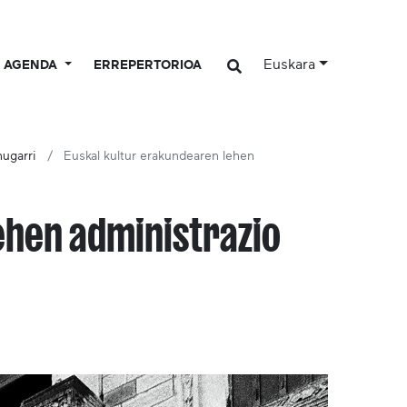
Euskara
AGENDA
ERREPERTORIOA
mugarri
Euskal kultur erakundearen lehen
ehen administrazio