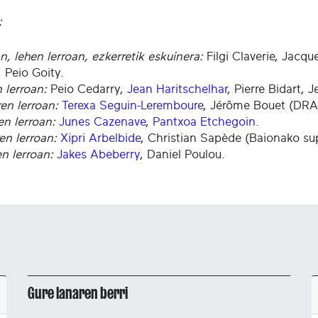
:
, lehen lerroan, ezkerretik eskuinera:
Filgi Claverie, Jacq
, Peio Goity.
 lerroan:
Peio Cedarry,
Jean Haritschelhar
, Pierre Bidart, 
en lerroan:
Terexa Seguin-Leremboure
, Jérôme Bouet (DRA
en lerroan:
Junes Cazenave
,
Pantxoa Etchegoin
.
en lerroan:
Xipri Arbelbide
, Christian Sapède (Baionako sup
n lerroan:
Jakes Abeberry
, Daniel Poulou.
Gure lanaren berri