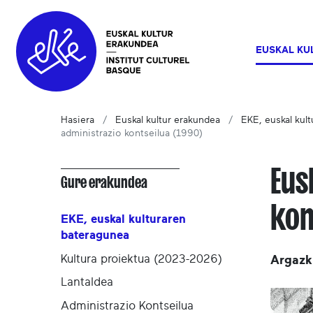
EUSKAL KU
Hasiera
Euskal kultur erakundea
EKE, euskal kul
administrazio kontseilua (1990)
Eus
Gure erakundea
kon
EKE, euskal kulturaren
bateragunea
Kultura proiektua (2023-2026)
Argazki
Lantaldea
Administrazio Kontseilua