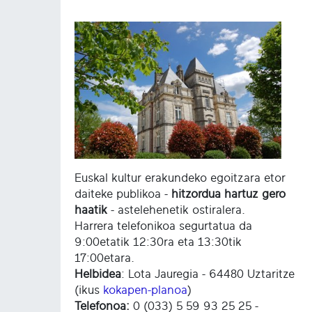
Euskal kultur erakundeko egoitzara etor
daiteke publikoa -
hitzordua hartuz gero
haatik
- astelehenetik ostiralera.
Harrera telefonikoa segurtatua da
9:00etatik 12:30ra eta 13:30tik
17:00etara.
Helbidea
: Lota Jauregia - 64480 Uztaritze
(ikus
kokapen-planoa
)
Telefonoa:
0 (033) 5 59 93 25 25 -