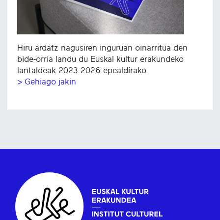
Hiru ardatz nagusiren inguruan oinarritua den
bide-orria landu du Euskal kultur erakundeko
lantaldeak 2023-2026 epealdirako.
> Gehiago jakin