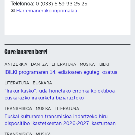
Telefonoa:
0 (033) 5 59 93 25 25 -
✉
Harremanerako inprimakia
Gure lanaren berri
ANTZERKIA
DANTZA
LITERATURA
MUSIKA
IBILKI
IBILKI programaren 14. edizioaren egutegi osatua
LITERATURA
EUSKARA
"Irakur kasko": uda honetako erronka kolektiboa
euskarazko irakurketa biziarazteko
TRANSMISIOA
MUSIKA
LITERATURA
Euskal kulturaren transmisioa indartzeko hiru
dispositibo ikastetxeetan 2026-2027 ikasturtean
TRANSMISIOA
MUSIKA