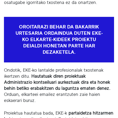
osatugabe igorritako txostena ez da onartzen.
OROITARAZI BEHAR DA
BAKARRIK
URTESARIA ORDAINDUA DUTEN EKE-
KO ELKARTE-KIDEEK PROIEKTU
DEIALDI HONETAN PARTE HAR
DEZAKETELA.
Ondotik, EKE-ko lantalde profesionalak txostenak
ikertzen ditu.
Hautatuak diren proiektuak
Administrazio kontseiluari aurkeztuak dira eta honek
behin betiko erabakitzen du laguntza ematen denez.
Orduan, elkarteei emailez erantzuten zaie haien
eskaerari buruz.
Proiektua hautatua bada, EKE-k
partaidetza hitzarmen