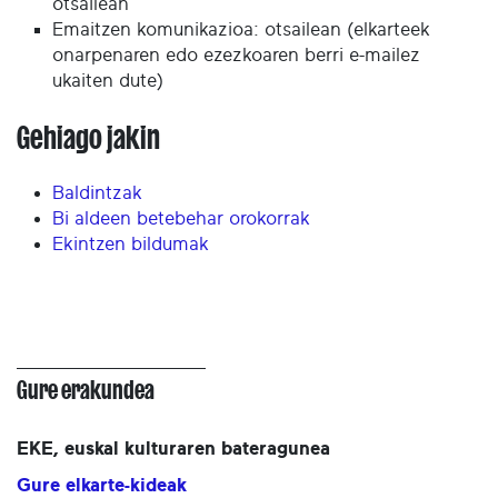
otsailean
Emaitzen komunikazioa: otsailean (elkarteek
onarpenaren edo ezezkoaren berri e-mailez
ukaiten dute)
Gehiago jakin
Baldintzak
Bi aldeen betebehar orokorrak
Ekintzen bildumak
Gure erakundea
EKE, euskal kulturaren bateragunea
Gure elkarte-kideak