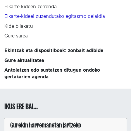
Elkarte-kideen zerrenda
Elkarte-kideei zuzendutako egitasmo deialdia
Kide bilakatu
Gure sarea
Ekintzak eta dispositiboak: zonbait adibide
Gure aktualitatea
Antolatzen edo sustatzen ditugun ondoko
gertakarien agenda
IKUS ERE BAI...
Gurekin harremanetan jartzeko