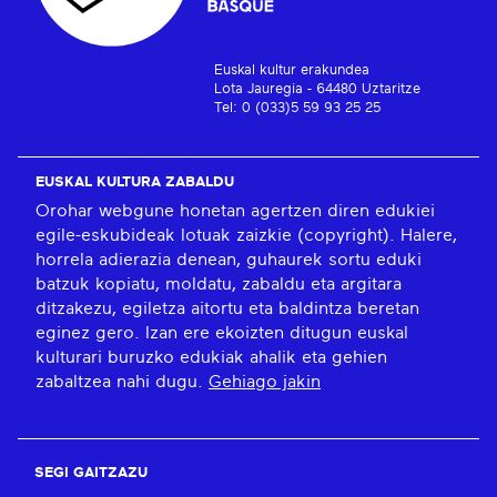
Euskal kultur erakundea
Lota Jauregia - 64480 Uztaritze
Tel: 0 (033)5 59 93 25 25
EUSKAL KULTURA ZABALDU
Orohar webgune honetan agertzen diren edukiei
egile-eskubideak lotuak zaizkie (copyright). Halere,
horrela adierazia denean, guhaurek sortu eduki
batzuk kopiatu, moldatu, zabaldu eta argitara
ditzakezu, egiletza aitortu eta baldintza beretan
eginez gero. Izan ere ekoizten ditugun euskal
kulturari buruzko edukiak ahalik eta gehien
zabaltzea nahi dugu.
Gehiago jakin
SEGI GAITZAZU