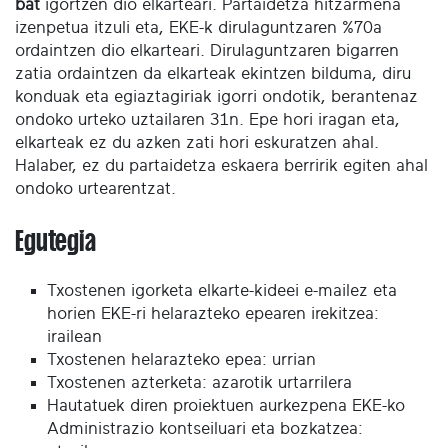
bat
igortzen dio elkarteari.
Partaidetza hitzarmena
izenpetua itzuli eta, EKE-k dirulaguntzaren %70a
ordaintzen dio elkarteari. Dirulaguntzaren bigarren
zatia ordaintzen da elkarteak ekintzen bilduma, diru
konduak eta egiaztagiriak igorri ondotik, berantenaz
ondoko urteko uztailaren 31n.
Epe hori iragan eta,
elkarteak ez du azken zati hori eskuratzen ahal.
Halaber, ez du partaidetza eskaera berririk egiten ahal
ondoko urtearentzat.
Egutegia
Txostenen igorketa elkarte-kideei e-mailez eta
horien EKE-ri helarazteko epearen irekitzea:
irailean
Txostenen helarazteko epea: urrian
Txostenen azterketa: azarotik urtarrilera
Hautatuek diren proiektuen aurkezpena EKE-ko
Administrazio kontseiluari eta bozkatzea: