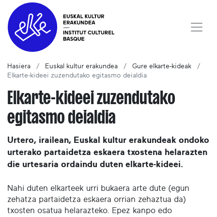
Hasiera
Euskal kultur erakundea
Gure elkarte-kideak
Elkarte-kideei zuzendutako egitasmo deialdia
Elkarte-kideei zuzendutako
egitasmo deialdia
Urtero, irailean, Euskal kultur erakundeak ondoko
urterako partaidetza eskaera txostena helarazten
die urtesaria ordaindu duten elkarte-kideei.
Nahi duten elkarteek urri bukaera arte dute (egun
zehatza partaidetza eskaera orrian zehaztua da)
txosten osatua helarazteko. Epez kanpo edo