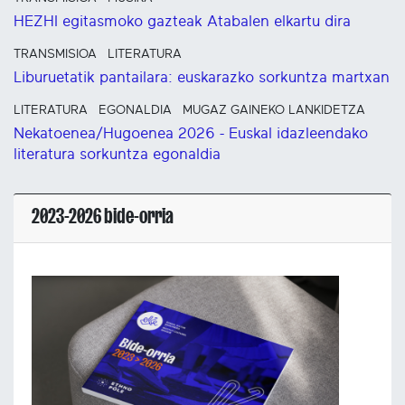
HEZHI egitasmoko gazteak Atabalen elkartu dira
TRANSMISIOA
LITERATURA
Liburuetatik pantailara: euskarazko sorkuntza martxan
LITERATURA
EGONALDIA
MUGAZ GAINEKO LANKIDETZA
Nekatoenea/Hugoenea 2026 - Euskal idazleendako
literatura sorkuntza egonaldia
2023-2026 bide-orria