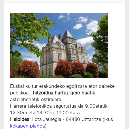
Euskal kultur erakundeko egoitzara etor daiteke
publikoa -
hitzordua hartuz gero haatik
-
astelehenetik ostiralera.
Harrera telefonikoa segurtatua da 9:00etatik
12:30ra eta 13:30tik 17:00etara.
Helbidea
: Lota Jauregia - 64480 Uztaritze (ikus
kokapen-planoa
)