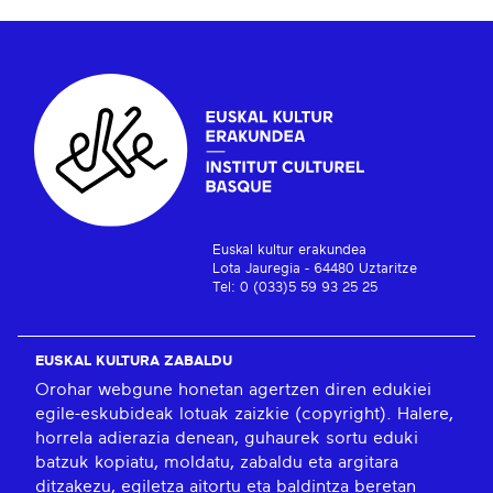
Euskal kultur erakundea
Lota Jauregia - 64480 Uztaritze
Tel: 0 (033)5 59 93 25 25
EUSKAL KULTURA ZABALDU
Orohar webgune honetan agertzen diren edukiei
egile-eskubideak lotuak zaizkie (copyright). Halere,
horrela adierazia denean, guhaurek sortu eduki
batzuk kopiatu, moldatu, zabaldu eta argitara
ditzakezu, egiletza aitortu eta baldintza beretan