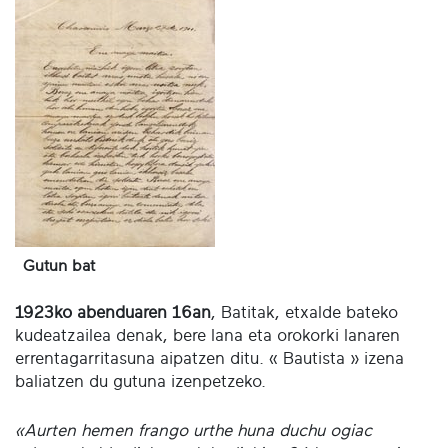
Gutun bat
1923ko abenduaren 16an
, Batitak, etxalde bateko
kudeatzailea denak, bere lana eta orokorki lanaren
errentagarritasuna aipatzen ditu. « Bautista » izena
baliatzen du gutuna izenpetzeko.
«Aurten hemen frango urthe huna duchu ogiac