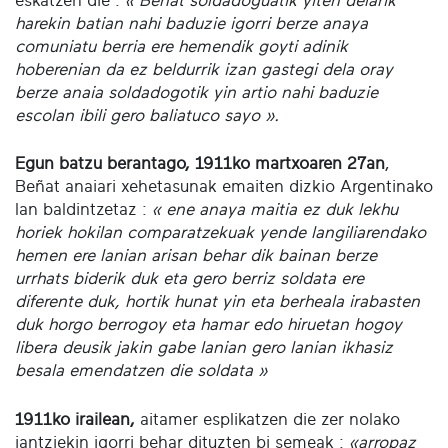
eskatzen die :
« Beñat soldadoguatik yiten delarik
harekin batian nahi baduzie igorri berze anaya
comuniatu berria ere hemendik goyti adinik
hoberenian da ez beldurrik izan gastegi dela oray
berze anaia soldadogotik yin artio nahi baduzie
escolan ibili gero baliatuco sayo ».
Egun batzu berantago, 1911ko martxoaren 27an
,
Beñat anaiari xehetasunak emaiten dizkio Argentinako
lan baldintzetaz :
« ene anaya maitia ez duk lekhu
horiek hokilan comparatzekuak yende langiliarendako
hemen ere lanian arisan behar dik bainan berze
urrhats biderik duk eta gero berriz soldata ere
diferente duk, hortik hunat yin eta berheala irabasten
duk horgo berrogoy eta hamar edo hiruetan hogoy
libera deusik jakin gabe lanian gero lanian ikhasiz
besala emendatzen die soldata »
1911ko irailean,
aitamer esplikatzen die zer nolako
jantziekin igorri behar dituzten bi semeak :
«arropaz