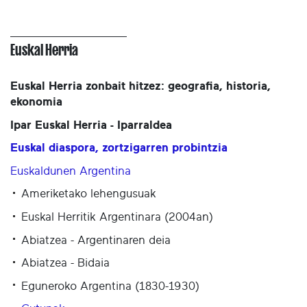
Euskal Herria
Euskal Herria zonbait hitzez: geografia, historia,
ekonomia
Ipar Euskal Herria - Iparraldea
Euskal diaspora, zortzigarren probintzia
Euskaldunen Argentina
Ameriketako lehengusuak
Euskal Herritik Argentinara (2004an)
Abiatzea - Argentinaren deia
Abiatzea - Bidaia
Eguneroko Argentina (1830-1930)