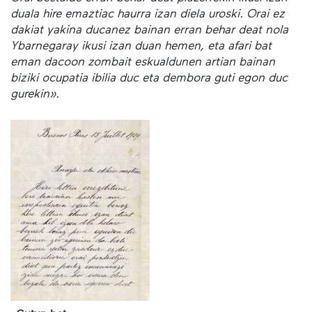
duala hire emaztiac haurra izan diela uroski. Orai ez
dakiat yakina ducanez bainan erran behar deat nola
Ybarnegaray ikusi izan duan hemen, eta afari bat
eman dacoon zombait eskualdunen artian bainan
biziki ocupatia ibilia duc eta dembora guti egon duc
gurekin».