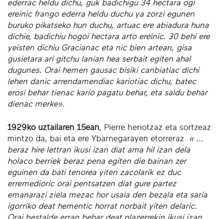
ederrac heldu dichu, guk badichigu 34 hectara ogi
ereinic frango ederra heldu duchu ya zorzi egunen
buruko pikatseko hun duchu, artuac ere abiadura huna
dichie, badichiu hogoi hectara arto ereinic. 30 behi ere
yeisten dichiu Gracianac eta nic bien artean, gisa
gusietara ari gitchu lanian hea serbait egiten ahal
dugunes. Orai hemen gausac bisiki canbiatiac dichi
lehen danic arrendamendiac kariotiac dichu, batec
erosi behar tienac kario pagatu behar, eta saldu behar
dienac merke».
1929ko uztailaren 15ean
, Pierre heriotzaz eta sortzeaz
mintzo da, bai eta ere Ybarnegarayen etorreraz.
« ...
beraz hire lettran ikusi izan diat ama hil izan dela
holaco berriek beraz pena egiten die bainan zer
eguinen da bati tenorea yiten zacolarik ez duc
erremedioric orai pentsatzen diat gure partez
emanarazi ziela mezac hor usaia den bezala eta saria
igorriko deat hementic horrat norbait yiten delaric.
Orai bestalde erran behar deat plazerrekin ikusi izan