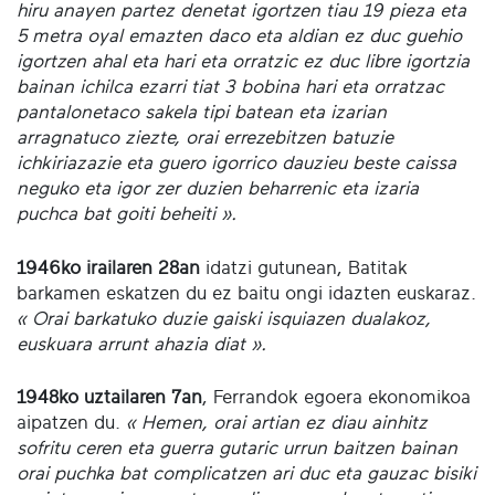
hiru anayen partez denetat igortzen tiau 19 pieza eta
5 metra oyal emazten daco eta aldian ez duc guehio
igortzen ahal eta hari eta orratzic ez duc libre igortzia
bainan ichilca ezarri tiat 3 bobina hari eta orratzac
pantalonetaco sakela tipi batean eta izarian
arragnatuco ziezte, orai errezebitzen batuzie
ichkiriazazie eta guero igorrico dauzieu beste caissa
neguko eta igor zer duzien beharrenic eta izaria
puchca bat goiti beheiti ».
1946ko irailaren 28an
idatzi gutunean, Batitak
barkamen eskatzen du ez baitu ongi idazten euskaraz.
« Orai barkatuko duzie gaiski isquiazen dualakoz,
euskuara arrunt ahazia diat ».
1948ko uztailaren 7an
, Ferrandok egoera ekonomikoa
aipatzen du.
« Hemen, orai artian ez diau ainhitz
sofritu ceren eta guerra gutaric urrun baitzen bainan
orai puchka bat complicatzen ari duc eta gauzac bisiki