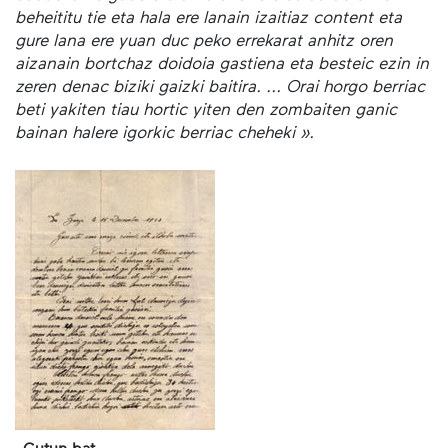
beheititu tie eta hala ere lanain izaitiaz content eta
gure lana ere yuan duc peko errekarat anhitz oren
aizanain bortchaz doidoia gastiena eta besteic ezin in
zeren denac biziki gaizki baitira. ... Orai horgo berriac
beti yakiten tiau hortic yiten den zombaiten ganic
bainan halere igorkic berriac cheheki ».