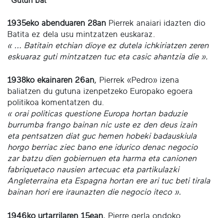
Gutun bat
1935eko abenduaren 28an
Pierrek anaiari idazten dio
Batita ez dela usu mintzatzen euskaraz.
« ... Batitain etchian dioye ez dutela ichkiriatzen zeren
eskuaraz guti mintzatzen tuc eta casic ahantzia die ».
1938ko ekainaren 26an
, Pierrek «Pedro» izena
baliatzen du gutuna izenpetzeko Europako egoera
politikoa komentatzen du.
« orai politicas questione Europa hortan baduzie
burrumba frango bainan nic uste ez den deus izain
eta pentsatzen diat guc hemen hobeki badauskiula
horgo berriac ziec bano ene idurico denac negocio
zar batzu dien gobiernuen eta harma eta canionen
fabriquetaco nausien artecuac eta partikulazki
Angleterraina eta Espagna hortan ere ari tuc beti tirala
bainan hori ere iraunazten die negocio iteco ».
1946ko urtarrilaren 15ean
, Pierre gerla ondoko