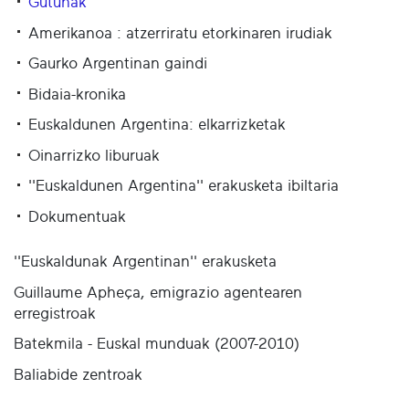
Gutunak
Amerikanoa : atzerriratu etorkinaren irudiak
Gaurko Argentinan gaindi
Bidaia-kronika
Euskaldunen Argentina: elkarrizketak
Oinarrizko liburuak
''Euskaldunen Argentina'' erakusketa ibiltaria
Dokumentuak
''Euskaldunak Argentinan'' erakusketa
Guillaume Apheça, emigrazio agentearen
erregistroak
Batekmila - Euskal munduak (2007-2010)
Baliabide zentroak