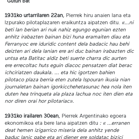
Gutun bat
1931ko urtarrilaren 22an
, Pierrek hiru anaien lana eta
Izpurako pilotaplazaren eraikuntza aipatzen ditu.
«...ni
beti lan berian ari nuk nahiz egungo egunian ezten
anhitz irabazten bainan bizi huna eramaiten diau eta
Ferranyoc ere iduridic content dela badacic hau behi
deizten ari dela lanian ere ari duc bainan irabazten dic
untsa eta Batitac aldiz beti suerte charra dic aurten
ere errecoltac huts eguin diacoc pensatzen diat berac
ichciriatzen daukala. ... eta hic igortzen bahien
pilotaco plaza berria eten zutela Ispouran ikusia nian
journaletan bainan igorkicchehetasunac hea nola iten
duten hea trinqueta ala plaza lachua noc iten dien eta
nor diren orai hor pilotariac».
1931ko irailaren 30ean
, Pierrek Argentinako egoera
ekonomikoa eta bere lana aipatzen ditu
: « ...erranen
deat hemen izigarrico miseria dela anhitz yende
baduc lanic gabe eta ari diener ere soldatac bizici