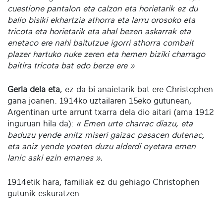
cuestione pantalon eta calzon eta horietarik ez du
balio bisiki ekhartzia athorra eta larru orosoko eta
tricota eta horietarik eta ahal bezen askarrak eta
enetaco ere nahi baitutzue igorri athorra combait
plazer hartuko nuke zeren eta hemen biziki charrago
baitira tricota bat edo berze ere »
Gerla dela eta
, ez da bi anaietarik bat ere Christophen
gana joanen. 1914ko uztailaren 15eko gutunean,
Argentinan urte arrunt txarra dela dio aitari (ama 1912
inguruan hila da):
« Emen urte charrac diazu, eta
baduzu yende anitz miseri gaizac pasacen dutenac,
eta aniz yende yoaten duzu alderdi oyetara emen
lanic aski ezin emanes ».
1914etik hara, familiak ez du gehiago Christophen
gutunik eskuratzen