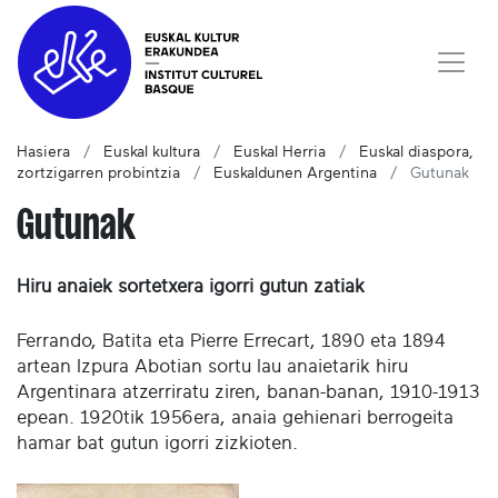
Hasiera
Euskal kultura
Euskal Herria
Euskal diaspora,
zortzigarren probintzia
Euskaldunen Argentina
Gutunak
Gutunak
Hiru anaiek sortetxera igorri gutun zatiak
Ferrando, Batita eta Pierre Errecart, 1890 eta 1894
artean Izpura Abotian sortu lau anaietarik hiru
Argentinara atzerriratu ziren, banan-banan, 1910-1913
epean. 1920tik 1956era, anaia gehienari berrogeita
hamar bat gutun igorri zizkioten.