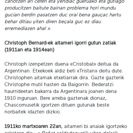
cariotzen ari ceren eta yendiac gueruako eta gutiago
producitzen baitute bainan problema hori mundu
gucian berdin pasatzen duc orai bena gauçac hartu
behar ditiau yiten diren beçala guc ez diau
erremediazen ahal »
.
Christoph Bernard-ek aitameri igorri gutun zatiak
(1911an eta 1914ean)
Christoph izenpetzen duena «Cristobal» deitua da
Argentinan. Etxekoek aldiz beti «Tristan» deitu dute.
Christophen aitamak etxetiarrak dira. Gazte gazterik
Christophe mutil hasten da Baigorrin. Bederatzi
haurrideetan bakarra da Argentinara joanen dena
1910 inguruan. Bere arreba gaztenak dionaz,
Chascomusetik igortzen dituen gutunak beste
norbaitek idazten dizkio.
1911ko martxoaren 22an
, aitameri bi anaiak igortzeko