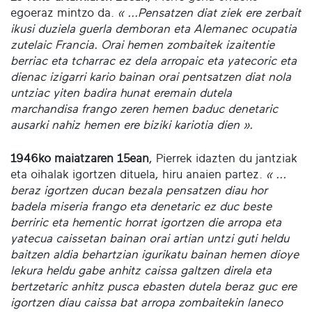
egoeraz mintzo da.
« ...Pensatzen diat ziek ere zerbait
ikusi duziela guerla demboran eta Alemanec ocupatia
zutelaic Francia. Orai hemen zombaitek izaitentie
berriac eta tcharrac ez dela arropaic eta yatecoric eta
dienac izigarri kario bainan orai pentsatzen diat nola
untziac yiten badira hunat eremain dutela
marchandisa frango zeren hemen baduc denetaric
ausarki nahiz hemen ere biziki kariotia dien ».
1946ko maiatzaren 15ean
, Pierrek idazten du jantziak
eta oihalak igortzen dituela, hiru anaien partez.
« ...
beraz igortzen ducan bezala pensatzen diau hor
badela miseria frango eta denetaric ez duc beste
berriric eta hementic horrat igortzen die arropa eta
yatecua caissetan bainan orai artian untzi guti heldu
baitzen aldia behartzian igurikatu bainan hemen dioye
lekura heldu gabe anhitz caissa galtzen direla eta
bertzetaric anhitz pusca ebasten dutela beraz guc ere
igortzen diau caissa bat arropa zombaitekin laneco