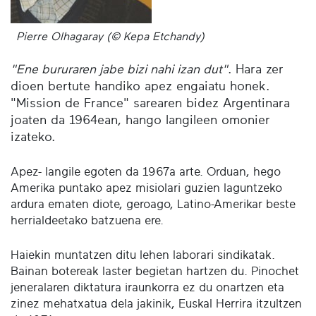
Pierre Olhagaray (© Kepa Etchandy)
"Ene bururaren jabe bizi nahi izan dut"
. Hara zer
dioen bertute handiko apez engaiatu honek.
"Mission de France" sarearen bidez Argentinara
joaten da 1964ean, hango langileen omonier
izateko.
Apez- langile egoten da 1967a arte. Orduan, hego
Amerika puntako apez misiolari guzien laguntzeko
ardura ematen diote, geroago, Latino-Amerikar beste
herrialdeetako batzuena ere.
Haiekin muntatzen ditu lehen laborari sindikatak.
Bainan botereak laster begietan hartzen du. Pinochet
jeneralaren diktatura iraunkorra ez du onartzen eta
zinez mehatxatua dela jakinik, Euskal Herrira itzultzen