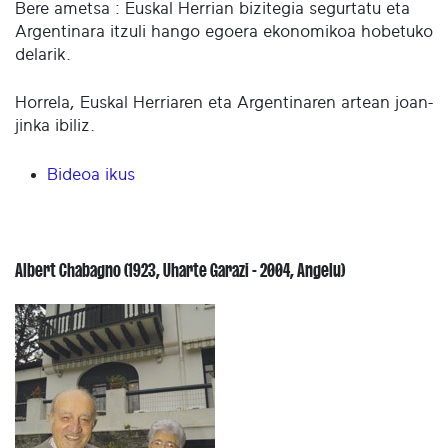
Bere ametsa : Euskal Herrian bizitegia segurtatu eta
Argentinara itzuli hango egoera ekonomikoa hobetuko
delarik.
Horrela, Euskal Herriaren eta Argentinaren artean joan-
jinka ibiliz.
Bideoa ikus
Albert Chabagno (1923, Uharte Garazi - 2004, Angelu)