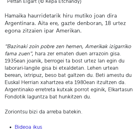
Pettan Elgart (© Kepa Etchandy)
Hamaika haurridetarik hiru mutiko joan dira
Argentinara. Aita ere, gazte denboran, 18 urtez
egona zitzaien ipar Amerikan.
"Bazinaki zoin pobre zen hemen, Amerikak izigarriko
fama zuen"
, hara zer ematen duen arrazoin gisa.
1935ean joanik, berrogei ta bost urtez lan egin du
laborari-langile gisa bi etxaldetan. Lehen urtean
berean, ixtripuz, beso bat galtzen du. Beti amestu du
Euskal Herrian xahartzea eta 1980ean itzultzen da.
Argentinako erretreta kutxak porrot eginik, Elkartasun
Fondotik laguntza bat hunkitzen du.
Zoriontsu bizi da arreba batekin.
Bideoa ikus