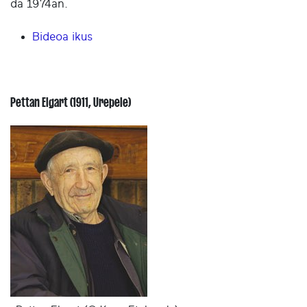
da 1974an.
Bideoa ikus
Pettan Elgart (1911, Urepele)