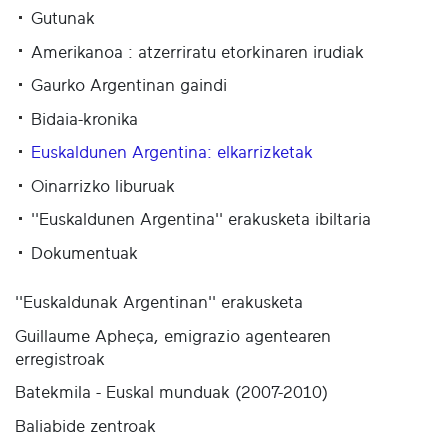
Gutunak
Amerikanoa : atzerriratu etorkinaren irudiak
Gaurko Argentinan gaindi
Bidaia-kronika
Euskaldunen Argentina: elkarrizketak
Oinarrizko liburuak
''Euskaldunen Argentina'' erakusketa ibiltaria
Dokumentuak
''Euskaldunak Argentinan'' erakusketa
Guillaume Apheça, emigrazio agentearen
erregistroak
Batekmila - Euskal munduak (2007-2010)
Baliabide zentroak