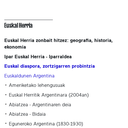
Euskal Herria
Euskal Herria zonbait hitzez: geografia, historia,
ekonomia
Ipar Euskal Herria - Iparraldea
Euskal diaspora, zortzigarren probintzia
Euskaldunen Argentina
Ameriketako lehengusuak
Euskal Herritik Argentinara (2004an)
Abiatzea - Argentinaren deia
Abiatzea - Bidaia
Eguneroko Argentina (1830-1930)