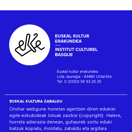
Euskal kultur erakundea
Lota Jauregia - 64480 Uztaritze
Tel: 0 (033)5 59 93 25 25
EUSKAL KULTURA ZABALDU
Orohar webgune honetan agertzen diren edukiei
egile-eskubideak lotuak zaizkie (copyright). Halere,
horrela adierazia denean, guhaurek sortu eduki
batzuk kopiatu, moldatu, zabaldu eta argitara