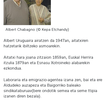
Albert Chabagno (© Kepa Etchandy)
Albert Uruguaira airatzen da 1947an, aitatxiren
hatzetarik ibiltzeko asmoarekin.
Aitatxi hara joana zitzaion 1859an, Euskal Herrira
itzulia 1879an eta Esnasu Xotroineko alabarekin
ezkondua.
Laboraria eta emigrazio-agentea izana zen, bai eta ere
Aldudeko auzapeza eta Baigorriko baleako
sindikataburuav(bere ondotik semea eta seme ttipia
izanen diren bezala).