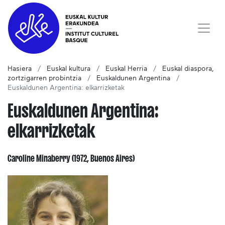
Hasiera
Euskal kultura
Euskal Herria
Euskal diaspora,
zortzigarren probintzia
Euskaldunen Argentina
Euskaldunen Argentina: elkarrizketak
Euskaldunen Argentina:
elkarrizketak
Caroline Minaberry (1972, Buenos Aires)