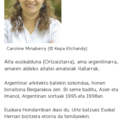
Caroline Minaberry (© Kepa Etchandy)
Aita euskalduna (Ortzaiztarra), ama argentinarra,
amaren aldeko aitatxi-amatxiak italiarrak.
Argentinar arkitekto batekin ezkondua, honen
birraitona Bergarakoa zen. Bi seme baditu, Asier eta
Imanol, Argentinan sortuak 1995 eta 1998an.
Euskara Hondarribian ikasi du. Urte batzuez Euskal
Herrian bizitzera etorria da familiarekin.