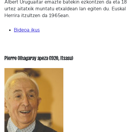
Albert Uruguaitar emazte batekin ezkontzen da eta 18
urtez aitatxik muntatu etxaldean lan egiten du. Euskal
Herrira itzultzen da 1965ean.
Bideoa ikus
Pierre Olhagaray apeza (1920, Itsasu)