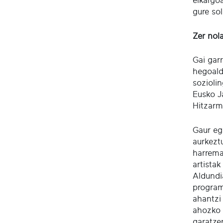
elkargoa
gure so
Zer nol
Gai gar
hegoald
sozioli
Eusko J
Hitzarm
Gaur eg
aurkezt
harrema
artista
Aldundi
program
ahantzi
ahozko 
garatze