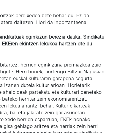
oitzak bere xedea bete behar du. Ez da
e atera daitezen. Hori da inportanteena.
 sindikatuak eginkizun berezia dauka. Sindikatu
, EKEren ekintzen lekukoa hartzen ote du
bitartez, herrien eginkizuna premiazkoa zaio
tigute. Herri horiek, aurtengo Biltzar Nagusian
deetan euskal kulturaren garapena segurta
 izanen dutela kultur arloan. Horietarik
 ahalbideak partekatu eta kulturari benetako
 bateko herritar zein ekonomiarentzat,
een lekua ahantzi behar. Kultur elkarteak
ira, bai eta jakitate zein gaitasunetan
re xede berrien esparruan, EKEk honako
 gisa gehiago aritzea eta herriak zein herri