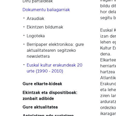
Diru partaideak
bildu d
Dokumentu baliagarriak
hor del
segitu 
Araudiak
Ekintzen bildumak
Euskal 
Logoteka
izan de
lehen eg
Berripaper elektronikoa: gure
Kultur E
aktualitatearen segitzeko
dena.
newslettera
Elkarte
Euskal kultur erakundeak 20
herriart
urte (1990 - 2010)
hartzea
Atlantik
Erakunde
Gure elkarte-kideak
eta leh
Ekintzak eta dispositiboak:
ziren la
zonbait adibide
ardurat
Gure aktualitatea
ordezko 
ikaraga
Antolatzen edo sustatzen