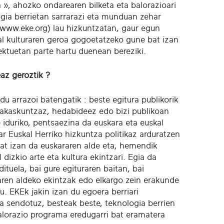
 », ahozko ondarearen bilketa eta balorazioari
gia berrietan sarrarazi eta munduan zehar
 (www.eke.org) lau hizkuntzatan, gaur egun
kal kulturaren geroa gogoetatzeko gune bat izan
ektuetan parte hartu duenean bereziki.
az geroztik ?
u arrazoi batengatik : beste egitura publikorik
irakaskuntzaz, hedabideez edo bizi publikoan
e iduriko, pentsaezina da euskara eta euskal
par Euskal Herriko hizkuntza politikaz arduratzen
bat izan da euskararen alde eta, hemendik
dizkio arte eta kultura ekintzari. Egia da
tuela, bai gure egituraren baitan, bai
aren aldeko ekintzak edo elkargo zein erakunde
u. EKEk jakin izan du egoera berriari
tza sendotuz, besteak beste, teknologia berrien
balorazio programa eredugarri bat eramatera