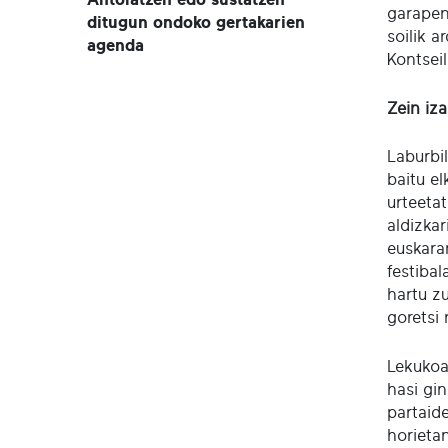
garapena
ditugun ondoko gertakarien
soilik 
agenda
Kontsei
Zein iz
Laburbil
baitu e
urteetat
aldizkar
euskara
festiba
hartu z
goretsi
Lekukoa
hasi gin
partaid
horieta