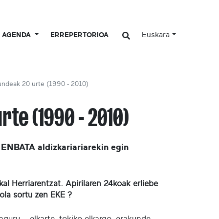
Euskara
AGENDA
ERREPERTORIOA
kundeak 20 urte (1990 - 2010)
te (1990 - 2010)
NBATA aldizkariariarekin egin
al Herriarentzat. Apirilaren 24koak erliebe
ola sortu zen EKE ?
guru – elkarte, tokiko elkargo, erakunde… -