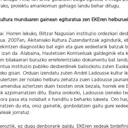
rako, proiektu amankomun gehiago landu behar ditugu.
kultura munduaren gainean egituratua zen EKEren helburuek
i. Horren lekuko, Biltzar Nagusian instituzio ordezkari des
ua. 2007an, Akitaniako Kultura Zuzendaritzak agindurik, eb
ekintzen diagnostiko bat egin eta gure xedeetarik batzuk
izan da. Alabaina, Hautetsien Kontseiluak galdeginik eta ku
ren bilakaerari buruzko erreferentziako dokumentu bat lan
tua instituzio publiko desberdinek baliozkotu zuten Euska
zeko gisan. Orduan izendatu zuten André Ladousse kultur iku
ulertzen zer nolako helburu zehatza zuen Ladousse jaunare
namendua aztertzen duen txosten orok bezala, horrek ere 
ak azpimarratzen ditu. Baina orokorki, Ladousse izeneko t
ora pasa eta nolabait « handitu » beharko lukeela. Oro har
ratzen du eta, oroz gainetik, gonbidatzen gaitu gure xedeet
aileak jorratuz.
eroztik, ez dugu denborarik galdu. EKEren xedeak birdefin