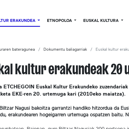
LTUR ERAKUNDEA
ETNOPOLOA
EUSKAL KULTURA
turaren bateragunea
Dokumentu baliagarriak
Euskal kultur era
kal kultur erakundeak 20 ur
a ETCHEGOIN Euskal Kultur Erakundeko zuzendariak E
izketa EKE-ren 20. urtemuga kari (2010eko maiatza).
Biltzar Nagusi bakoitza garrantzi handiko hitzordua da Eusk
 du, erakundearen hogeigarren urtemuga ospatzen baitu. N
larunbatean, Baionan, gure Biltzar Nagusiak 200 pertsona in