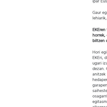
ipar Eus
Gaur eg
lehiarik
EKEren f
horrek,
biltzen 
Hori eg
EKEri, d
ugari i
dezan. 
anitzek
hedapen
garapen 
saiheste
osagarr
egitasmo