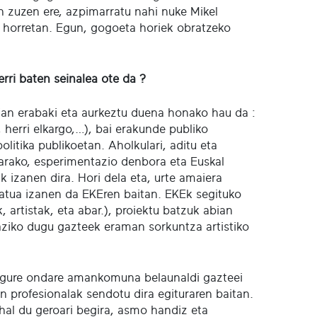
n zuzen ere, azpimarratu nahi nuke Mikel
 horretan. Egun, gogoeta horiek obratzeko
erri baten seinalea ote da ?
ian erabaki eta aurkeztu duena honako hau da :
, herri elkargo,…), bai erakunde publiko
litika publikoetan. Aholkulari, aditu eta
etarako, esperimentazio denbora eta Euskal
 izanen dira. Hori dela eta, urte amaiera
egatua izanen da EKEren baitan. EKEk segituko
, artistak, eta abar.), proiektu batzuk abian
araziko dugu gazteek eraman sorkuntza artistiko
u gure ondare amankomuna belaunaldi gazteei
n profesionalak sendotu dira egituraren baitan.
ahal du geroari begira, asmo handiz eta