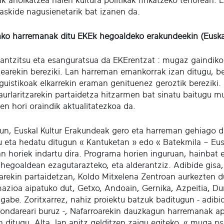
k aholkatzea haien kultura politikak finkatzeko tenorean. E
laskide nagusienetarik bat izanen da.
ako harremanak ditu EKEk hegoaldeko erakundeekin (Euska
rantzitsu eta esanguratsua da EKErentzat : mugaz gaindiko 
earekin bereziki. Lan harreman emankorrak izan ditugu, bet
nguistikoak elkarrekin eraman genituenez geroztik bereziki.
aurlaritzarekin partaidetza hitzarmen bat sinatu baitugu 
en hori oraindik aktualitatezkoa da.
un, Euskal Kultur Erakundeak gero eta harreman gehiago d
u eta hedatu ditugun « Kantuketan » edo « Batekmila – Eusk
n horiek indartu dira. Programa horien inguruan, hainbat ek
k hegoaldean ezagutarazteko, eta alderantziz. Adibide gisa
arekin partaidetzan, Koldo Mitxelena Zentroan aurkezten d
azioa aipatuko dut, Getxo, Andoain, Gernika, Azpeitia, Du
 gabe. Zoritxarrez, nahiz proiektu batzuk baditugun - adibi
ondareari buruz -, Nafarroarekin dauzkagun harremanak ap
n ditugu. Alta, lan anitz gelditzen zaigu egiteko, « muga p