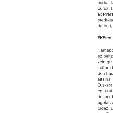
euskal 
buruz. 
agerrar
ereduga
da beti
EKEren 
Hamabos
ez bait
zein giz
kultura 
den Eus
aitzina,
Euskara
egitura
desberd
egokitze
bidez. 