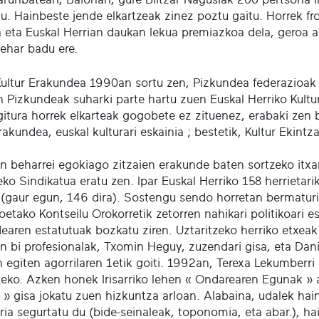
itu. Hainbeste jende elkartzeak zinez poztu gaitu. Horrek f
a eta Euskal Herrian daukan lekua premiazkoa dela, geroa au
behar badu ere.
Kultur Erakundea 1990an sortu zen, Pizkundea federazioak b
n Pizkundeak suharki parte hartu zuen Euskal Herriko Kult
itura horrek elkarteak gogobete ez zituenez, erabaki zen bi
rakundea, euskal kulturari eskainia ; bestetik, Kultur Ekint
en beharrei egokiago zitzaien erakunde baten sortzeko itxa
eko Sindikatua eratu zen. Ipar Euskal Herriko 158 herrietar
 (gaur egun, 146 dira). Sostengu sendo horretan bermaturik
oetako Kontseilu Orokorretik zetorren nahikari politikoari 
aren estatutuak bozkatu ziren. Uztaritzeko herriko etxeak L
en bi profesionalak, Txomin Heguy, zuzendari gisa, eta Dani
n egiten agorrilaren 1etik goiti. 1992an, Terexa Lekumberr
zeko. Azken honek Irisarriko lehen « Ondarearen Egunak » a
» gisa jokatu zuen hizkuntza arloan. Alabaina, udalek hain
rria segurtatu du (bide-seinaleak, toponomia, eta abar.), h