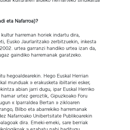
uskal kulturaren aldeko herriarteko sindikatua
di eta Nafarroa)?
kultur harreman horiek indartu dira,
i, Eusko Jaurlaritzako zerbitzuekin, inkesta
 2002. urtea garranzi handiko urtea izan da,
mugaz gaindiko harremanak garatzeko.
itu hegoaldearekin. Hego Euskal Herrian
al munduak » erakusketa ibiltariei esker,
intza abian jarri dugu, ipar Euskal Herriko
, hamar urtez geroztik, Gipuzkoako Foru
ugun « Iparraldea Bertan » zikloaren
rango, Bilbo eta abarrekiko harremanak
dez Nafarroako Unibertsitate Publikoarekin
alagoak dira. Emeki-emeki, sare berriak
sikologikoak » ezabatu nahi baditugu.