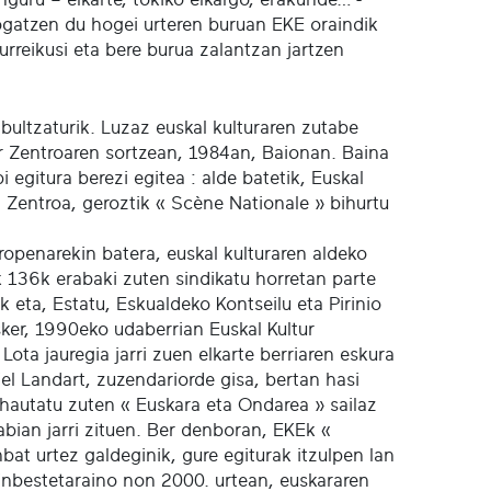
rogatzen du hogei urteren buruan EKE oraindik
rreikusi eta bere burua zalantzan jartzen
ultzaturik. Luzaz euskal kulturaren zutabe
ur Zentroaren sortzean, 1984an, Baionan. Baina
 egitura berezi egitea : alde batetik, Euskal
za Zentroa, geroztik « Scène Nationale » bihurtu
ropenarekin batera, euskal kulturaren aldeko
ik 136k erabaki zuten sindikatu horretan parte
 eta, Estatu, Eskualdeko Kontseilu eta Pirinio
esker, 1990eko udaberrian Euskal Kultur
ota jauregia jarri zuen elkarte berriaren eskura
el Landart, zuzendariorde gisa, bertan hasi
i hautatu zuten « Euskara eta Ondarea » sailaz
bian jarri zituen. Ber denboran, EKEk «
bat urtez galdeginik, gure egiturak itzulpen lan
ainbestetaraino non 2000. urtean, euskararen