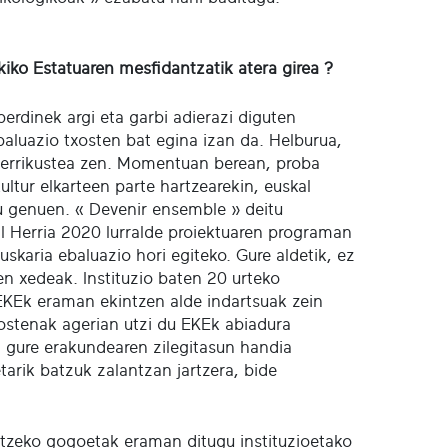
iko Estatuaren mesfidantzatik atera girea ?
berdinek argi eta garbi adierazi diguten
aluazio txosten bat egina izan da. Helburua,
 berrikustea zen. Momentuan berean, proba
ltur elkarteen parte hartzearekin, euskal
du genuen. « Devenir ensemble » deitu
l Herria 2020 lurralde proiektuaren programan
skaria ebaluazio hori egiteko. Gure aldetik, ez
n xedeak. Instituzio baten 20 urteko
EKEk eraman ekintzen alde indartsuak zein
xostenak agerian utzi du EKEk abiadura
, gure erakundearen zilegitasun handia
arik batzuk zalantzan jartzera, bide
itzeko gogoetak eraman ditugu instituzioetako