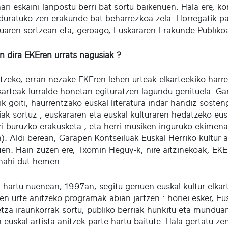
ri eskaini lanpostu berri bat sortu baikenuen. Hala ere, k
arduratuko zen erakunde bat beharrezkoa zela. Horregatik p
luaren sortzean eta, geroago, Euskararen Erakunde Publiko
an dira EKEren urrats nagusiak ?
tzeko, erran nezake EKEren lehen urteak elkarteekiko harre
lkarteak lurralde honetan egituratzen lagundu genituela. 
ik goiti, haurrentzako euskal literatura indar handiz sost
iak sortuz ; euskararen eta euskal kulturaren hedatzeko eus
ri buruzko erakusketa ; eta herri musiken inguruko ekimenak
la). Aldi berean, Garapen Kontseiluak Euskal Herriko kultur
uen. Hain zuzen ere, Txomin Heguy-k, nire aitzinekoak, EK
 nahi dut hemen.
 hartu nuenean, 1997an, segitu genuen euskal kultur elkart
en urte anitzeko programak abian jartzen : horiei esker, Eu
etza iraunkorrak sortu, publiko berriak hunkitu eta munduan
n euskal artista anitzek parte hartu baitute. Hala gertatu 