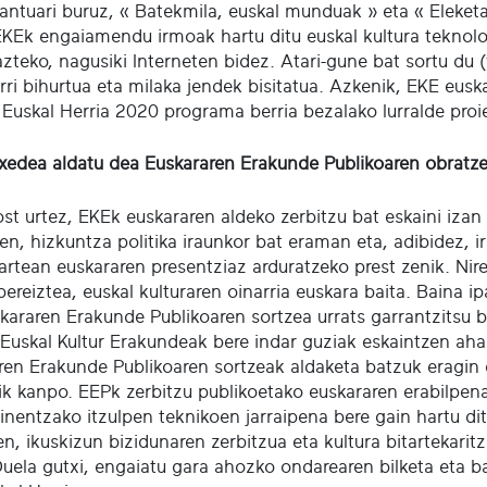
kantuari buruz, « Batekmila, euskal munduak » eta « Eleketa
EKEk engaiamendu irmoak hartu ditu euskal kultura teknolo
azteko, nagusiki Interneten bidez. Atari-gune bat sortu du
rri bihurtua eta milaka jendek bisitatua. Azkenik, EKE eus
, Euskal Herria 2020 programa berria bezalako lurralde proi
xedea aldatu dea Euskararen Erakunde Publikoaren obratze
t urtez, EKEk euskararen aldeko zerbitzu bat eskaini izan d
zen, hizkuntza politika iraunkor bat eraman eta, adibidez, 
artean euskararen presentziaz arduratzeko prest zenik. Nir
bereiztea, euskal kulturaren oinarria euskara baita. Baina i
kararen Erakunde Publikoaren sortzea urrats garrantzitsu 
 Euskal Kultur Erakundeak bere indar guziak eskaintzen ahal 
ren Erakunde Publikoaren sortzeak aldaketa batzuk eragin di
tik kanpo. EEPk zerbitzu publikoetako euskararen erabilpen
inentzako itzulpen teknikoen jarraipena bere gain hartu dit
n, ikuskizun bizidunaren zerbitzua eta kultura bitartekari
Duela gutxi, engaiatu gara ahozko ondarearen bilketa eta 