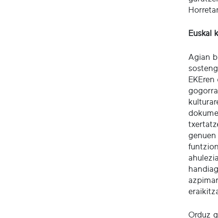
Horreta
Euskal 
Agian ba
sosteng
EKEren 
gogorra 
kultura
dokumen
txertat
genuen 
funtzio
ahulezi
handiag
azpimar
eraikitz
Orduz g