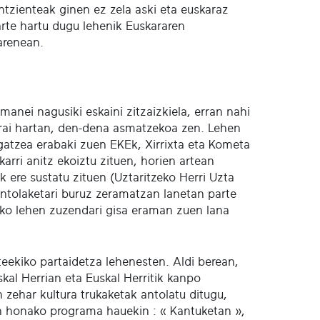
ontzienteak ginen ez zela aski eta euskaraz
arte hartu dugu lehenik Euskararen
arenean.
manei nagusiki eskaini zitzaizkiela, erran nahi
Garai hartan, den-dena asmatzekoa zen. Lehen
engatzea erabaki zuen EKEk, Xirrixta eta Kometa
karri anitz ekoiztu zituen, horien artean
 ere sustatu zituen (Uztaritzeko Herri Uzta
 antolaketari buruz zeramatzan lanetan parte
Eko lehen zuzendari gisa eraman zuen lana
eekiko partaidetza lehenesten. Aldi berean,
skal Herrian eta Euskal Herritik kanpo
 zehar kultura trukaketak antolatu ditugu,
zen honako programa hauekin : « Kantuketan »,