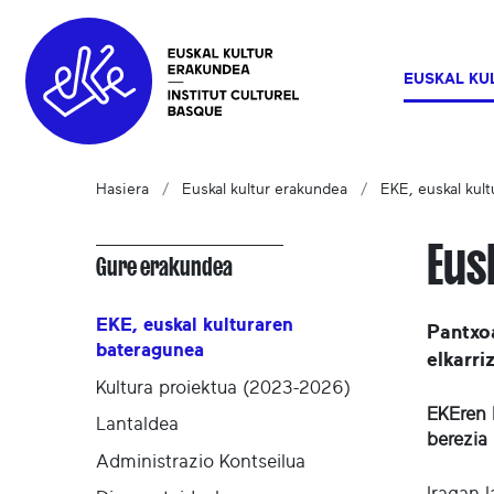
EUSKAL KU
Hasiera
Euskal kultur erakundea
EKE, euskal kul
Eus
Gure erakundea
EKE, euskal kulturaren
Pantxo
bateragunea
elkarr
Kultura proiektua (2023-2026)
EKEren 
Lantaldea
berezia
Administrazio Kontseilua
Iragan 