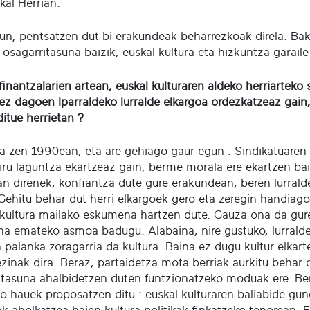
kal Herrian.
un, pentsatzen dut bi erakundeak beharrezkoak direla. Bak
, osagarritasuna baizik, euskal kultura eta hizkuntza garail
inantzalarien artean, euskal kulturaren aldeko herriarteko
 ez dagoen Iparraldeko lurralde elkargoa ordezkatzeaz gain
ditue herrietan ?
ia zen 1990ean, eta are gehiago gaur egun : Sindikatuaren 
iru laguntza ekartzeaz gain, berme morala ere ekartzen bai
zan direnek, konfiantza dute gure erakundean, beren lurral
Gehitu behar dut herri elkargoek gero eta zeregin handiagoa
 kultura mailako eskumena hartzen dute. Gauza ona da gure
a emateko asmoa badugu. Alabaina, nire gustuko, lurralde
palanka zoragarria da kultura. Baina ez dugu kultur elkart
zinak dira. Beraz, partaidetza mota berriak aurkitu behar d
itasuna ahalbidetzen duten funtzionatzeko moduak ere. Be
 hauek proposatzen ditu : euskal kulturaren baliabide-gune