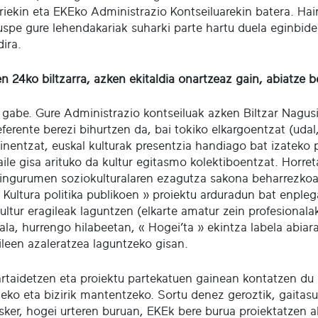
riekin eta EKEko Administrazio Kontseiluarekin batera. Hai
spe gure lehendakariak suharki parte hartu duela eginbide
ira.
en 24ko biltzarra, azken ekitaldia onartzeaz gain, abiatze b
 gabe. Gure Administrazio kontseiluak azken Biltzar Nagus
ferente berezi bihurtzen da, bai tokiko elkargoentzat (udal
nentzat, euskal kulturak presentzia handiago bat izateko po
aile gisa arituko da kultur egitasmo kolektiboentzat. Horr
 ingurumen soziokulturalaren ezagutza sakona beharrezkoak
 « Kultura politika publikoen » proiektu arduradun bat enpl
ultur eragileak laguntzen (elkarte amatur zein profesionalak
Hala, hurrengo hilabeetan, « Hogei’ta » ekintza labela abi
ileen azaleratzea laguntzeko gisan.
rtaidetzen eta proiektu partekatuen gainean kontatzen d
teko eta bizirik mantentzeko. Sortu denez geroztik, gaitasu
esker, hogei urteren buruan, EKEk bere burua proiektatzen 