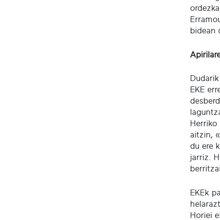
ordezka
Erramou
bidean d
Apirilar
Dudarik
EKE erre
desberdi
laguntz
Herriko
aitzin,
du ere k
jarriz. 
berritza
EKEk pa
helaraz
Horiei 