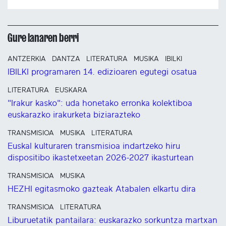
Gure lanaren berri
ANTZERKIA
DANTZA
LITERATURA
MUSIKA
IBILKI
IBILKI programaren 14. edizioaren egutegi osatua
LITERATURA
EUSKARA
"Irakur kasko": uda honetako erronka kolektiboa
euskarazko irakurketa biziarazteko
TRANSMISIOA
MUSIKA
LITERATURA
Euskal kulturaren transmisioa indartzeko hiru
dispositibo ikastetxeetan 2026-2027 ikasturtean
TRANSMISIOA
MUSIKA
HEZHI egitasmoko gazteak Atabalen elkartu dira
TRANSMISIOA
LITERATURA
Liburuetatik pantailara: euskarazko sorkuntza martxan