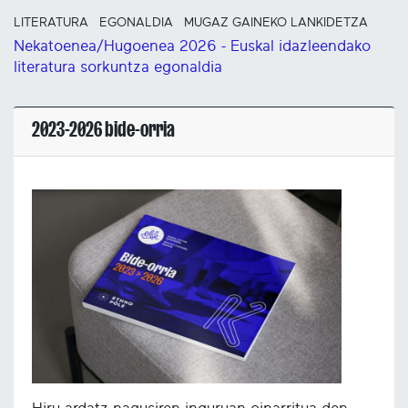
LITERATURA
EGONALDIA
MUGAZ GAINEKO LANKIDETZA
Nekatoenea/Hugoenea 2026 - Euskal idazleendako
literatura sorkuntza egonaldia
2023-2026 bide-orria