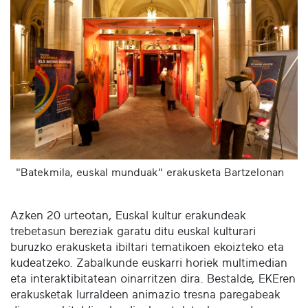
"Batekmila, euskal munduak" erakusketa Bartzelonan
Azken 20 urteotan, Euskal kultur erakundeak
trebetasun bereziak garatu ditu euskal kulturari
buruzko erakusketa ibiltari tematikoen ekoizteko eta
kudeatzeko. Zabalkunde euskarri horiek multimedian
eta interaktibitatean oinarritzen dira. Bestalde, EKEren
erakusketak lurraldeen animazio tresna paregabeak