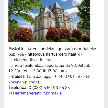
Euskal kultur erakundeko egoitzara etor daiteke
publikoa -
hitzordua hartuz gero haatik
-
astelehenetik ostiralera.
Harrera telefonikoa segurtatua da 9:00etatik
12:30ra eta 13:30tik 17:00etara.
Helbidea
: Lota Jauregia - 64480 Uztaritze (ikus
kokapen-planoa
)
Telefonoa:
0 (033) 5 59 93 25 25 -
✉
Harremanerako inprimakia