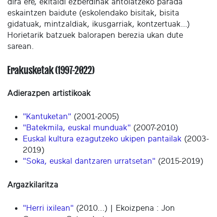
dira ere, ekitaldi ezberdinak antolatzeko parada
eskaintzen baidute (eskolendako bisitak, bisita
gidatuak, mintzaldiak, ikusgarriak, kontzertuak…)
Horietarik batzuek balorapen berezia ukan dute
sarean.
Erakusketak (1997-2022)
Adierazpen artistikoak
"Kantuketan"
(2001-2005)
"Batekmila, euskal munduak"
(2007-2010)
Euskal kultura ezagutzeko ukipen pantailak
(2003-
2019)
"Soka, euskal dantzaren urratsetan"
(2015-2019)
Argazkilaritza
"Herri ixilean"
(2010...) | Ekoizpena : Jon