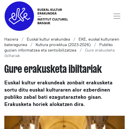
Hasiera
Euskal kultur erakundea
EKE, euskal kulturaren
bateragunea
Kultura proiektua (2023-2026)
Publiko
guzien informatzea eta sentsibilizatzea
Gure erakusketa
ibiltariak
Gure erakusketa ibiltariak
Euskal kultur erakundeak zonbait erakusketa
sortu ditu euskal kulturaren alor ezberdinen
publiko zabal bati ezagutarazteko gisan.
Erakusketa horiek alokatzen dira.