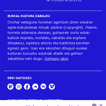
Tel: 0 (033)5 59 93 25 25
EUSKAL KULTURA ZABALDU
Orohar webgune honetan agertzen diren edukiei
egile-eskubideak lotuak zaizkie (copyright). Halere,
horrela adierazia denean, guhaurek sortu eduki
batzuk kopiatu, moldatu, zabaldu eta argitara
ditzakezu, egiletza aitortu eta baldintza beretan
eginez gero. Izan ere ekoizten ditugun euskal
kulturari buruzko edukiak ahalik eta gehien
zabaltzea nahi dugu.
Gehiago jakin
SEGI GAITZAZU
GURE NEWSLETTERARI HARPIDETU!
×