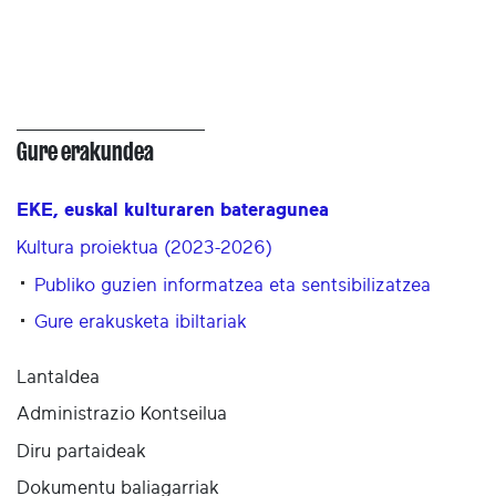
Gure erakundea
EKE, euskal kulturaren bateragunea
Kultura proiektua (2023-2026)
Publiko guzien informatzea eta sentsibilizatzea
Gure erakusketa ibiltariak
Lantaldea
Administrazio Kontseilua
Diru partaideak
Dokumentu baliagarriak