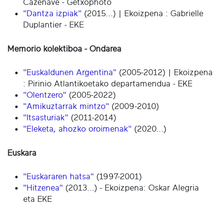
Cazenave - Getxophoto
"Dantza izpiak"
(2015...) | Ekoizpena : Gabrielle
Duplantier - EKE
Memorio kolektiboa - Ondarea
"Euskaldunen Argentina"
(2005-2012) | Ekoizpena
: Pirinio Atlantikoetako departamendua - EKE
"Olentzero"
(2005-2022)
"Amikuztarrak mintzo"
(2009-2010)
"Itsasturiak"
(2011-2014)
"Eleketa, ahozko oroimenak"
(2020...)
Euskara
"Euskararen hatsa"
(1997-2001)
"Hitzenea"
(2013...) - Ekoizpena: Oskar Alegria
eta EKE