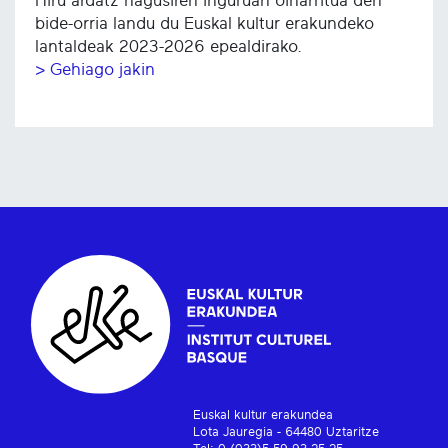
Hiru ardatz nagusiren inguruan oinarritua den
bide-orria landu du Euskal kultur erakundeko
lantaldeak 2023-2026 epealdirako.
> Gehiago jakin
Euskal kultur erakundea
Lota Jauregia - 64480 Uztaritze