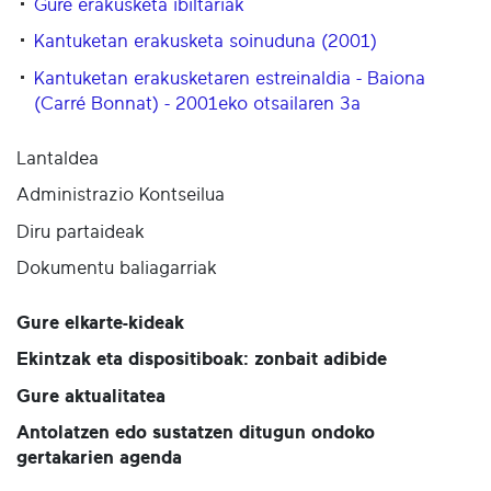
Gure erakusketa ibiltariak
Kantuketan erakusketa soinuduna (2001)
Kantuketan erakusketaren estreinaldia - Baiona
(Carré Bonnat) - 2001eko otsailaren 3a
Lantaldea
Administrazio Kontseilua
Diru partaideak
Dokumentu baliagarriak
Gure elkarte-kideak
Ekintzak eta dispositiboak: zonbait adibide
Gure aktualitatea
Antolatzen edo sustatzen ditugun ondoko
gertakarien agenda