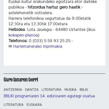
Euskal kultur erakundeko egoitzara etor daiteke
publikoa -
hitzordua hartuz gero haatik
-
astelehenetik ostiralera.
Harrera telefonikoa segurtatua da 9:00etatik
12:30ra eta 13:30tik 17:00etara.
Helbidea
: Lota Jauregia - 64480 Uztaritze (ikus
kokapen-planoa
)
Telefonoa:
0 (033) 5 59 93 25 25 -
✉
Harremanerako inprimakia
Gure lanaren berri
ANTZERKIA
DANTZA
LITERATURA
MUSIKA
IBILKI
IBILKI programaren 14. edizioaren egutegi osatua
LITERATURA
EUSKARA