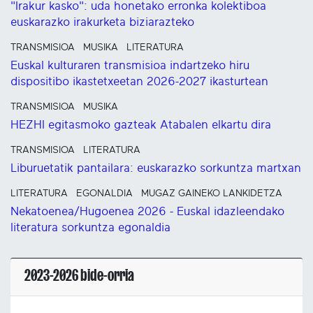
"Irakur kasko": uda honetako erronka kolektiboa
euskarazko irakurketa biziarazteko
TRANSMISIOA
MUSIKA
LITERATURA
Euskal kulturaren transmisioa indartzeko hiru
dispositibo ikastetxeetan 2026-2027 ikasturtean
TRANSMISIOA
MUSIKA
HEZHI egitasmoko gazteak Atabalen elkartu dira
TRANSMISIOA
LITERATURA
Liburuetatik pantailara: euskarazko sorkuntza martxan
LITERATURA
EGONALDIA
MUGAZ GAINEKO LANKIDETZA
Nekatoenea/Hugoenea 2026 - Euskal idazleendako
literatura sorkuntza egonaldia
2023-2026 bide-orria