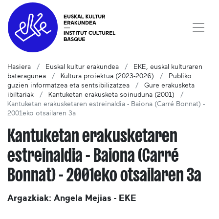
Hasiera
Euskal kultur erakundea
EKE, euskal kulturaren
bateragunea
Kultura proiektua (2023-2026)
Publiko
guzien informatzea eta sentsibilizatzea
Gure erakusketa
ibiltariak
Kantuketan erakusketa soinuduna (2001)
Kantuketan erakusketaren estreinaldia - Baiona (Carré Bonnat) -
2001eko otsailaren 3a
Kantuketan erakusketaren
estreinaldia - Baiona (Carré
Bonnat) - 2001eko otsailaren 3a
Argazkiak: Angela Mejias - EKE