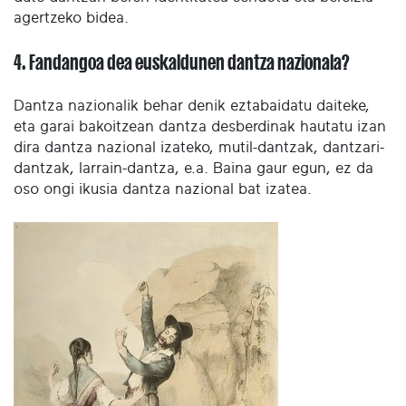
agertzeko bidea.
4. Fandangoa dea euskaldunen dantza nazionala?
Dantza nazionalik behar denik eztabaidatu daiteke,
eta garai bakoitzean dantza desberdinak hautatu izan
dira dantza nazional izateko, mutil-dantzak, dantzari-
dantzak, larrain-dantza, e.a. Baina gaur egun, ez da
oso ongi ikusia dantza nazional bat izatea.