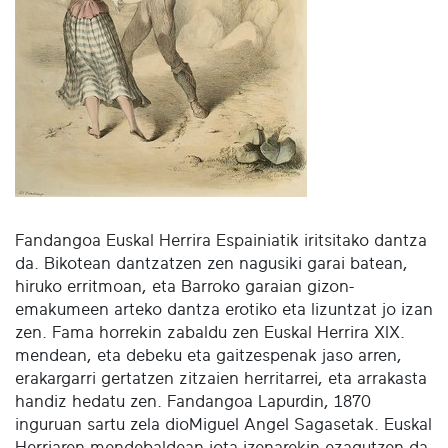
Fandangoa Euskal Herrira Espainiatik iritsitako dantza
da. Bikotean dantzatzen zen nagusiki garai batean,
hiruko erritmoan, eta Barroko garaian gizon-
emakumeen arteko dantza erotiko eta lizuntzat jo izan
zen. Fama horrekin zabaldu zen Euskal Herrira XIX.
mendean, eta debeku eta gaitzespenak jaso arren,
erakargarri gertatzen zitzaien herritarrei, eta arrakasta
handiz hedatu zen. Fandangoa Lapurdin, 1870
inguruan sartu zela dioMiguel Angel Sagasetak. Euskal
Herriaren mendebaldean jota izenarekin ezagutzen da