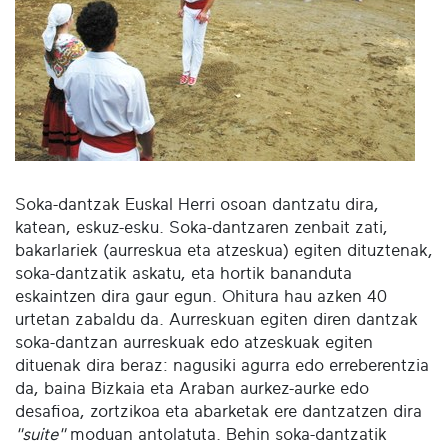
Soka-dantzak Euskal Herri osoan dantzatu dira,
katean, eskuz-esku. Soka-dantzaren zenbait zati,
bakarlariek (aurreskua eta atzeskua) egiten dituztenak,
soka-dantzatik askatu, eta hortik bananduta
eskaintzen dira gaur egun. Ohitura hau azken 40
urtetan zabaldu da. Aurreskuan egiten diren dantzak
soka-dantzan aurreskuak edo atzeskuak egiten
dituenak dira beraz: nagusiki agurra edo erreberentzia
da, baina Bizkaia eta Araban aurkez-aurke edo
desafioa, zortzikoa eta abarketak ere dantzatzen dira
"suite"
moduan antolatuta. Behin soka-dantzatik