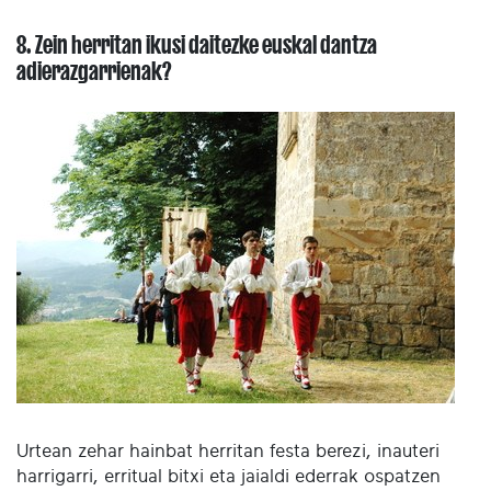
8. Zein herritan ikusi daitezke euskal dantza
adierazgarrienak?
Urtean zehar hainbat herritan festa berezi, inauteri
harrigarri, erritual bitxi eta jaialdi ederrak ospatzen