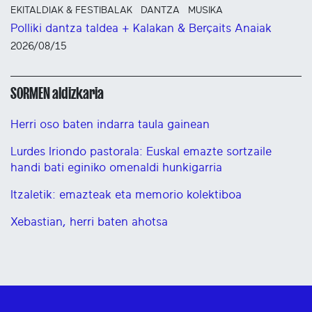
EKITALDIAK & FESTIBALAK
DANTZA
MUSIKA
Polliki dantza taldea + Kalakan & Berçaits Anaiak
2026/08/15
SORMEN aldizkaria
Herri oso baten indarra taula gainean
Lurdes Iriondo pastorala: Euskal emazte sortzaile
handi bati eginiko omenaldi hunkigarria
Itzaletik: emazteak eta memorio kolektiboa
Xebastian, herri baten ahotsa