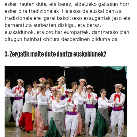
esker irauten dute, eta beraz, aldatzeko gaitasun horri
esker dira tradizionalak. Halakoa da euskal dantza
tradizionala ere: garai bakoitzeko ezaugarriak jaso eta
barneratuta aurkezten dizkigu, eta beraz,
euskaldunok, eta oro har europarrek, dantzarako izan
ditugun hainbat ohitura desberdinen bilduma da.
3. Zergatik maite dute dantza euskaldunek?