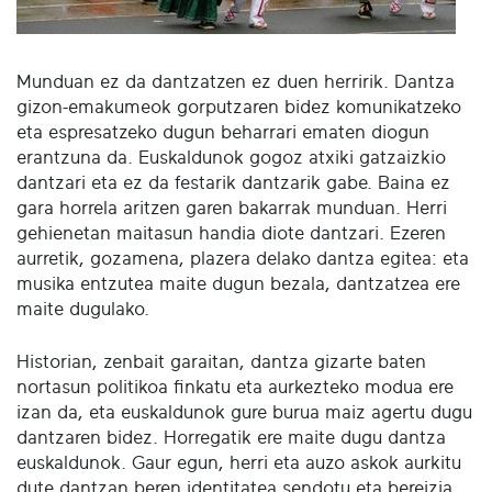
Munduan ez da dantzatzen ez duen herririk. Dantza
gizon-emakumeok gorputzaren bidez komunikatzeko
eta espresatzeko dugun beharrari ematen diogun
erantzuna da. Euskaldunok gogoz atxiki gatzaizkio
dantzari eta ez da festarik dantzarik gabe. Baina ez
gara horrela aritzen garen bakarrak munduan. Herri
gehienetan maitasun handia diote dantzari. Ezeren
aurretik, gozamena, plazera delako dantza egitea: eta
musika entzutea maite dugun bezala, dantzatzea ere
maite dugulako.
Historian, zenbait garaitan, dantza gizarte baten
nortasun politikoa finkatu eta aurkezteko modua ere
izan da, eta euskaldunok gure burua maiz agertu dugu
dantzaren bidez. Horregatik ere maite dugu dantza
euskaldunok. Gaur egun, herri eta auzo askok aurkitu
dute dantzan beren identitatea sendotu eta bereizia