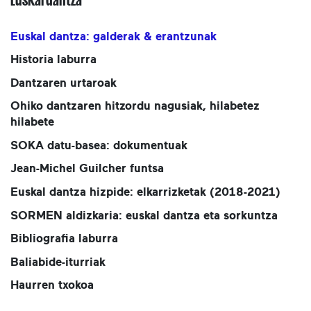
Euskal dantza: galderak & erantzunak
Historia laburra
Dantzaren urtaroak
Ohiko dantzaren hitzordu nagusiak, hilabetez
hilabete
SOKA datu-basea: dokumentuak
Jean-Michel Guilcher funtsa
Euskal dantza hizpide: elkarrizketak (2018-2021)
SORMEN aldizkaria: euskal dantza eta sorkuntza
Bibliografia laburra
Baliabide-iturriak
Haurren txokoa