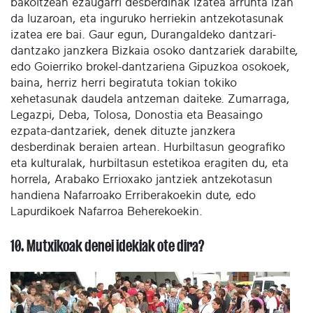
bakoitzean ezaugarri desberdinak izatea arrunta izan
da luzaroan, eta inguruko herriekin antzekotasunak
izatea ere bai. Gaur egun, Durangaldeko dantzari-
dantzako janzkera Bizkaia osoko dantzariek darabilte,
edo Goierriko brokel-dantzariena Gipuzkoa osokoek,
baina, herriz herri begiratuta tokian tokiko
xehetasunak daudela antzeman daiteke. Zumarraga,
Legazpi, Deba, Tolosa, Donostia eta Beasaingo
ezpata-dantzariek, denek dituzte janzkera
desberdinak beraien artean. Hurbiltasun geografiko
eta kulturalak, hurbiltasun estetikoa eragiten du, eta
horrela, Arabako Errioxako jantziek antzekotasun
handiena Nafarroako Erriberakoekin dute, edo
Lapurdikoek Nafarroa Beherekoekin.
10. Mutxikoak denei idekiak ote dira?