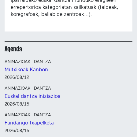
Iparraldeko euskal dantza munduko eragileen
errepertorioa kategoriatan sailkatuak (taldeak,
koregrafoak, baliabide zentroak...).
Agenda
ANIMAZIOAK
DANTZA
Mutxikoak Kanbon
2026/08/12
ANIMAZIOAK
DANTZA
Euskal dantza iniziazioa
2026/08/15
ANIMAZIOAK
DANTZA
Fandango txapelketa
2026/08/15