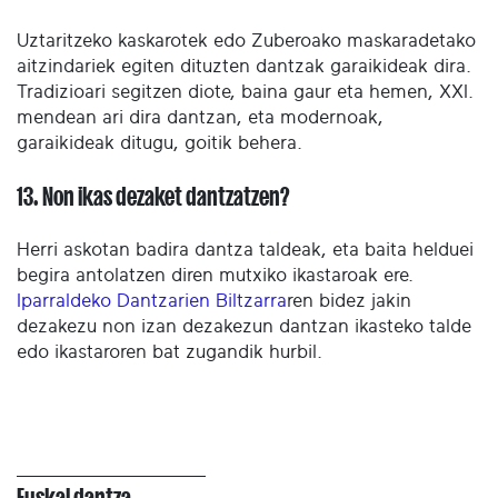
Uztaritzeko kaskarotek edo Zuberoako maskaradetako
aitzindariek egiten dituzten dantzak garaikideak dira.
Tradizioari segitzen diote, baina gaur eta hemen, XXI.
mendean ari dira dantzan, eta modernoak,
garaikideak ditugu, goitik behera.
13. Non ikas dezaket dantzatzen?
Herri askotan badira dantza taldeak, eta baita helduei
begira antolatzen diren mutxiko ikastaroak ere.
Iparraldeko Dantzarien Biltzarra
ren bidez jakin
dezakezu non izan dezakezun dantzan ikasteko talde
edo ikastaroren bat zugandik hurbil.
Euskal dantza