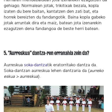
gehiago. Normalean jotak, trikitixak bezala, kopla
izaten du bere baitan, kantatzen den zati bat, eta
horrek bereizten du fandangotik. Baina kopla gabeko
jotak arruntak dira eta maiz, batean jota izenarekin
ezagutzen dena fandangoa de beste herri batean.
5. "Aurreskua" dantza-ren erranahia zein da?
Aurreskua
soka-dantza
tik eratorritako dantza da.
Soka-dantzan aurreskua lehen dantzaria da (
aurreko
eskua > aurreskua
).