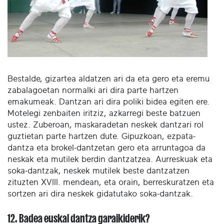
Bestalde, gizartea aldatzen ari da eta gero eta eremu
zabalagoetan normalki ari dira parte hartzen
emakumeak. Dantzan ari dira poliki bidea egiten ere.
Motelegi zenbaiten iritziz, azkarregi beste batzuen
ustez. Zuberoan, maskaradetan neskek dantzari rol
guztietan parte hartzen dute. Gipuzkoan, ezpata-
dantza eta brokel-dantzetan gero eta arruntagoa da
neskak eta mutilek berdin dantzatzea. Aurreskuak eta
soka-dantzak, neskek mutilek beste dantzatzen
zituzten XVIII. mendean, eta orain, berreskuratzen eta
sortzen ari dira neskek gidatutako soka-dantzak.
12. Badea euskal dantza garaikiderik?