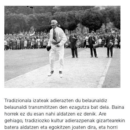
Tradizionala izateak adierazten du belaunaldiz
belaunaldi transmititzen den ezagutza bat dela. Baina
horrek ez du esan nahi aldatzen ez denik. Are
gehiago, tradiziozko kultur adierazpenak gizartearekin
batera aldatzen eta egokitzen joaten dira, eta horri