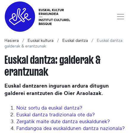
Hasiera
Euskal kultura
Euskal dantza
Euskal dantza:
galderak & erantzunak
Euskal dantza: galderak &
erantzunak
Euskal dantzaren inguruan ardura ditugun
galderei erantzuten die Oier Araolazak.
Noiz sortu da euskal dantza?
Euskal dantza tradizionala ote da?
Zergatik maite dute dantza euskaldunek?
Fandangoa dea euskaldunen dantza nazionala?