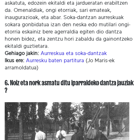
askatuta, edozein ekitaldi eta jardueratan erabiltzen
da. Omenaldiak, ongi etorriak, sari emateak,
inaugurazioak, eta abar. Soka-dantzan aurreskuak
sokara gonbidatua izan den neska edo mutilari ongi-
etorria eskainiz bere agerraldia egiten dio dantza
honen bidez, eta zentzu hori zabaldu da gainontzeko
ekitaldi guztietara.
Gehiago jakin:
Aurreskua eta soka-dantzak
I
kus ere:
Aurresku baten partitura
(Jo Maris-ek
arramoldatua)
6. Noiz eta nork asmatu ditu iparraldeko dantza jauziak
?