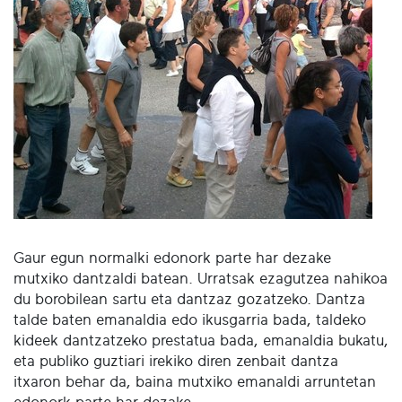
Gaur egun normalki edonork parte har dezake
mutxiko dantzaldi batean. Urratsak ezagutzea nahikoa
du borobilean sartu eta dantzaz gozatzeko. Dantza
talde baten emanaldia edo ikusgarria bada, taldeko
kideek dantzatzeko prestatua bada, emanaldia bukatu,
eta publiko guztiari irekiko diren zenbait dantza
itxaron behar da, baina mutxiko emanaldi arruntetan