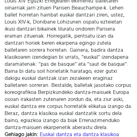
Louis XIV Eguzki Erregearen ekimenez balletaren
oinarriak jarri zituen Parisen Beauchampe-k. Lehen
ballet horretan hainbat euskal dantzari ziren, ustez,
Louis XIV-k, Donibane Lohizunen ospatu ezteietan
ikusi dantzari bikainek liluratu ondoren Parisera
eraman zituenak. Horregatik, pentsatu izan da
dantzari horiek beren ekarpena egingo zutela
balletaren sorrera horretan. Gainera, badira dantza
klasikoaren izendegian bi urrats, "euskal" izendapena
daramatenak: "pas de basque" eta "saut de basque".
Baina bi datu soil horietatik haratago, ezer gutxi
dakigu euskal dantzak izan zezakeen eraginaz
balletaren sorreran. Bestalde, balletak jasotako corpus
koreografikoa Berpizkundeko dantza-maisuek Europa
osoan irakasten zutenaren zordun da, eta ziur aski,
euskal dantza ere corpus horretatik elikatua izango da.
Beraz, dantza klasikoa euskal dantzatik sortu dela
baino, egiazkoa izango da biak Errenazimenduko
dantza-maisuen ekarpenetik aberastu direla.
Gehiago jakin:
Euskal dantza eta dantza klasikoa