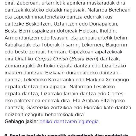
dira. Zuberoan, urtarriletik apirilera maskaradak dira
dantzak ikusteko ekitaldi nagusiak. Nafarroa Berehean
eta Lapurdin inauterietako dantza ederrak ikus
daitezke Beskoitzen, Uztaritzen edo Donapaleun,
Besta Berri ospakizun dotoreak Heletan, Iholdin,
Armendaritzen edo Itsasun, eta zenbait urtetik behin
Kabalkadak eta Toberak Irisarrin, Lekornen, Baigorrin
edo beste zenbait herritan. Gipuzkoan aipatzekoak
dira Oñatiko
Corpus Christi
(
Besta Berri
) dantzak,
Zumarragako Antioko ezpata-dantza edo Lizartzako
inauteri dantzak. Bizkaian durangaldeko dantzari-
dantza, Lekeitioko Kaxarranka edo Markina-Xemeingo
ezpata-dantza dira aipagai. Nafarroan Lesakako
ezpata-dantza, Lizarrako larrain-dantza edo Cortes-
eko paloteadoa ederrak dira. Eta Araban Eltziegoko
dantzak, Gasteizko zortzikoa edo Ekorako kate-dantza
noizbait ezagutu beharrekoak dira.
Gehiago jakin:
ohiko dantzaren egutegia