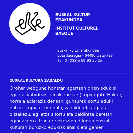
Euskal kultur erakundea
Lota Jauregia - 64480 Uztaritze
Tel: 0 (033)5 59 93 25 25
EUSKAL KULTURA ZABALDU
Orohar webgune honetan agertzen diren edukiei
egile-eskubideak lotuak zaizkie (copyright). Halere,
horrela adierazia denean, guhaurek sortu eduki
batzuk kopiatu, moldatu, zabaldu eta argitara
ditzakezu, egiletza aitortu eta baldintza beretan
eginez gero. Izan ere ekoizten ditugun euskal
kulturari buruzko edukiak ahalik eta gehien