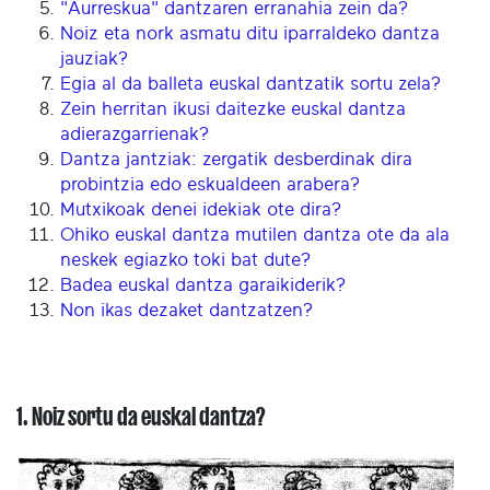
"Aurreskua" dantzaren erranahia zein da?
Noiz eta nork asmatu ditu iparraldeko dantza
jauziak?
Egia al da balleta euskal dantzatik sortu zela?
Zein herritan ikusi daitezke euskal dantza
adierazgarrienak?
Dantza jantziak: zergatik desberdinak dira
probintzia edo eskualdeen arabera?
Mutxikoak denei idekiak ote dira?
Ohiko euskal dantza mutilen dantza ote da ala
neskek egiazko toki bat dute?
Badea euskal dantza garaikiderik?
Non ikas dezaket dantzatzen?
1. Noiz sortu da euskal dantza?