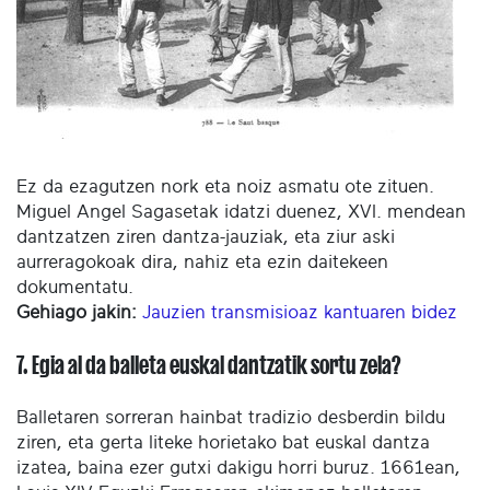
Ez da ezagutzen nork eta noiz asmatu ote zituen.
Miguel Angel Sagasetak idatzi duenez, XVI. mendean
dantzatzen ziren dantza-jauziak, eta ziur aski
aurreragokoak dira, nahiz eta ezin daitekeen
dokumentatu.
Gehiago jakin:
Jauzien transmisioaz kantuaren bidez
7. Egia al da balleta euskal dantzatik sortu zela?
Balletaren sorreran hainbat tradizio desberdin bildu
ziren, eta gerta liteke horietako bat euskal dantza
izatea, baina ezer gutxi dakigu horri buruz. 1661ean,