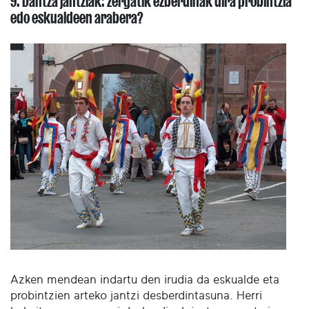
9. Dantza jantziak: zergatik ezberdinak dira probintzia
edo eskualdeen arabera?
Azken mendean indartu den irudia da eskualde eta
probintzien arteko jantzi desberdintasuna. Herri