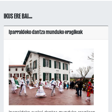
IKUS ERE BAI...
Iparraldeko dantza munduko eragileak