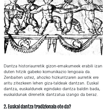
Dantza historiaurretik gizon-emakumeek erabili izan
duten hitzik gabeko komunikazio lengoaia da.
Zenbaiten ustez, ahozko hizkuntzaren aurretik ere
aritu zitezkeen lehen giza-taldeak dantzan. Euskal
dantza, euskaldunek egindako dantza baldin bada,
euskaldunak direnetik dantzatua izango da beraz.
2. Euskal dantza tradizionala ote da?