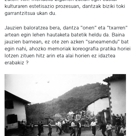
kulturaren estetisazio prozesuan, dantzak biziki toki
garrantzitsua ukan du.
Jauzien baloratzea bera, dantza "onen" eta "txarren"
artean egin lehen hautaketa batetik heldu da. Baina
jauzien barnean, ez ote zen azken "saneamendu" bat
egin nahi, ahozko memoriak koreografia pratika horiei
lotzen zituen hitz arin eta alai horien ez idaztea
erabakiz ?