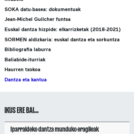
SOKA datu-basea: dokumentuak
Jean-Michel Guilcher funtsa
Euskal dantza hizpide: elkarrizketak (2018-2021)
SORMEN aldizkaria: euskal dantza eta sorkuntza
Bibliografia laburra
Baliabide-iturriak
Haurren txokoa
Dantza eta kantua
IKUS ERE BAI...
Iparraldeko dantza munduko eragileak