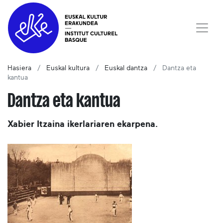
Hasiera
Euskal kultura
Euskal dantza
Dantza eta
kantua
Dantza eta kantua
Xabier Itzaina ikerlariaren ekarpena.