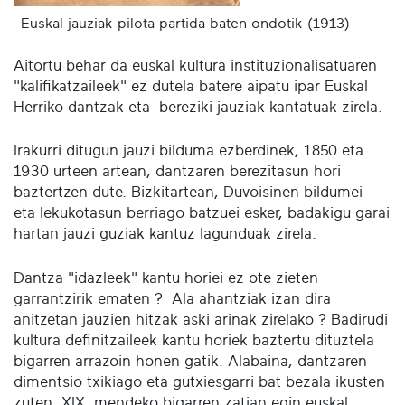
Euskal jauziak pilota partida baten ondotik (1913)
Aitortu behar da euskal kultura instituzionalisatuaren
"kalifikatzaileek" ez dutela batere aipatu ipar Euskal
Herriko dantzak eta bereziki jauziak kantatuak zirela.
Irakurri ditugun jauzi bilduma ezberdinek, 1850 eta
1930 urteen artean, dantzaren berezitasun hori
baztertzen dute. Bizkitartean, Duvoisinen bildumei
eta lekukotasun berriago batzuei esker, badakigu garai
hartan jauzi guziak kantuz lagunduak zirela.
Dantza "idazleek" kantu horiei ez ote zieten
garrantzirik ematen ? Ala ahantziak izan dira
anitzetan jauzien hitzak aski arinak zirelako ? Badirudi
kultura definitzaileek kantu horiek baztertu dituztela
bigarren arrazoin honen gatik. Alabaina, dantzaren
dimentsio txikiago eta gutxiesgarri bat bezala ikusten
zuten. XIX. mendeko bigarren zatian egin euskal