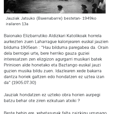
Jauziak Jatsuko (Baxenabarre) bestetan- 1949ko
irailaren 13a
Baionako Elizbarrutiko Aldizkari Katolikoak horrela
aurkezten zuen Laharrague kalonjearen euskal jauzien
bilduma 1905ean : "Hau bilduma paregabea da. Orain
dela berrogei urte, bere herriko gauza guziei
interesatzen zen elizgizon agurgarri musikari batek
Pirinioen alde honetako eta Baztango euskal jauzi
guzien musika bildu zuen. Idazlearen xede bakarra
dantza horiek galtzen edo hondatzen ez uztea izan
da" (1905.07.30)
Jauziak hondatzen ez uzteko obra horien aurpegi
batzu behar ote ziren ezkutuan atxiki ?
Beste behin ere, xehetasunak falta zaizkigu urrunago