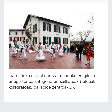
Iparraldeko euskal dantza munduko eragileen
errepertorioa kategoriatan sailkatuak (taldeak,
koregrafoak, baliabide zentroak...).