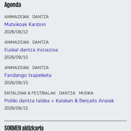
Agenda
ANIMAZIOAK
DANTZA
Mutxikoak Kanbon
2026/08/12
ANIMAZIOAK
DANTZA
Euskal dantza iniziazioa
2026/08/15
ANIMAZIOAK
DANTZA
Fandango txapelketa
2026/08/15
EKITALDIAK & FESTIBALAK
DANTZA
MUSIKA
Polliki dantza taldea + Kalakan & Berçaits Anaiak
2026/08/15
SORMEN aldizkaria