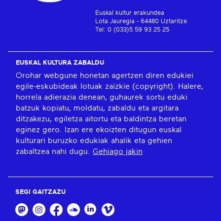
Euskal kultur erakundea
Lota Jauregia - 64480 Uztaritze
Tel: 0 (033)5 59 93 25 25
EUSKAL KULTURA ZABALDU
Orohar webgune honetan agertzen diren edukiei
egile-eskubideak lotuak zaizkie (copyright). Halere,
horrela adierazia denean, guhaurek sortu eduki
batzuk kopiatu, moldatu, zabaldu eta argitara
ditzakezu, egiletza aitortu eta baldintza beretan
eginez gero. Izan ere ekoizten ditugun euskal
kulturari buruzko edukiak ahalik eta gehien
zabaltzea nahi dugu.
Gehiago jakin
SEGI GAITZAZU