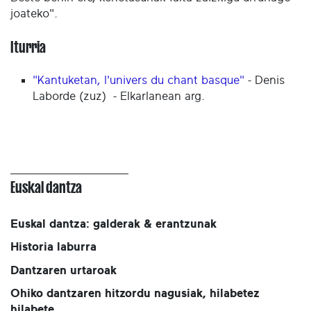
joateko".
Iturria
"Kantuketan, l'univers du chant basque"
- Denis
Laborde (zuz) - Elkarlanean arg.
Euskal dantza
Euskal dantza: galderak & erantzunak
Historia laburra
Dantzaren urtaroak
Ohiko dantzaren hitzordu nagusiak, hilabetez
hilabete