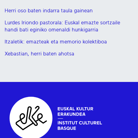
Herri oso baten indarra taula gainean
Lurdes Iriondo pastorala: Euskal emazte sortzaile
handi bati eginiko omenaldi hunkigarria
Itzaletik: emazteak eta memorio kolektiboa
Xebastian, herri baten ahotsa