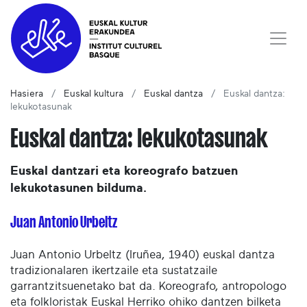
Hasiera
Euskal kultura
Euskal dantza
Euskal dantza:
lekukotasunak
Euskal dantza: lekukotasunak
Euskal dantzari eta koreografo batzuen
lekukotasunen bilduma.
Juan Antonio Urbeltz
Juan Antonio Urbeltz (Iruñea, 1940) euskal dantza
tradizionalaren ikertzaile eta sustatzaile
garrantzitsuenetako bat da. Koreografo, antropologo
eta folkloristak Euskal Herriko ohiko dantzen bilketa