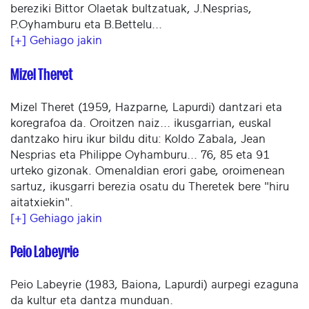
bereziki Bittor Olaetak bultzatuak, J.Nesprias,
P.Oyhamburu eta B.Bettelu...
[+] Gehiago jakin
Mizel Theret
Mizel Theret (1959, Hazparne, Lapurdi) dantzari eta
koregrafoa da. Oroitzen naiz... ikusgarrian, euskal
dantzako hiru ikur bildu ditu: Koldo Zabala, Jean
Nesprias eta Philippe Oyhamburu... 76, 85 eta 91
urteko gizonak. Omenaldian erori gabe, oroimenean
sartuz, ikusgarri berezia osatu du Theretek bere "hiru
aitatxiekin".
[+] Gehiago jakin
Peio Labeyrie
Peio Labeyrie (1983, Baiona, Lapurdi) aurpegi ezaguna
da kultur eta dantza munduan.