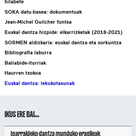
hilabete
SOKA datu-basea: dokumentuak
Jean-Michel Guilcher funtsa
Euskal dantza hizpide: elkarrizketak (2018-2021)
SORMEN aldizkaria: euskal dantza eta sorkuntza
Bibliografia laburra
Baliabide-iturriak
Haurren txokoa
Euskal dantza: lekukotasunak
IKUS ERE BAI...
Iparraldeko dantza munduko eragileak