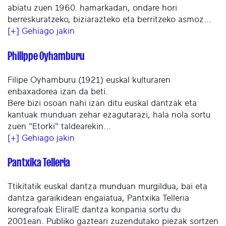
abiatu zuen 1960. hamarkadan, ondare hori
berreskuratzeko, biziarazteko eta berritzeko asmoz...
[+] Gehiago jakin
Philippe Oyhamburu
Filipe Oyhamburu (1921) euskal kulturaren
enbaxadorea izan da beti.
Bere bizi osoan nahi izan ditu euskal dantzak eta
kantuak munduan zehar ezagutarazi, hala nola sortu
zuen "Etorki" taldearekin...
[+] Gehiago jakin
Pantxika Telleria
Ttikitatik euskal dantza munduan murgildua, bai eta
dantza garaikidean engaiatua, Pantxika Telleria
koregrafoak EliralE dantza konpania sortu du
2001ean. Publiko gazteari zuzendutako piezak sortzen