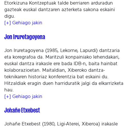
Etorkizuna Kontzeptuak talde berriaren arduradun
gazteak euskal dantzaren azterketa sakona eskaini
digu.
[+] Gehiago jakin
Jon Iruretagoyena
Jon Iruretagoyena (1985, Lekorne, Lapurdi) dantzaria
eta koregrafoa da. Maritzuli konpainiako lehendakari,
euskal dantza irakasle ere bada IDB-n, baita hainbat
kolaborazioetan. Maitaldian, Xiberoko dantza-
teknikaren historiaz konferentzia bat eskaini du.
Hitzaldiak eragin duen harriduratik jalgi da elkarrizketa
hau.
[+] Gehiago jakin
Johañe Etxebest
Johañe Etxebest (1980, Ligi-Aterei, Xiberoa) irakasle