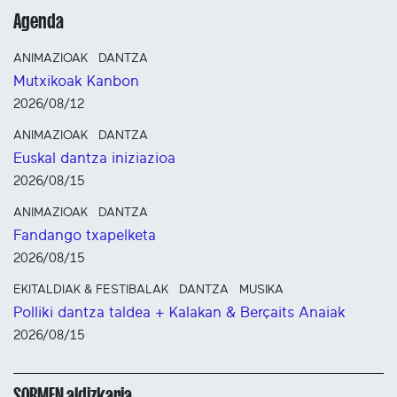
Agenda
ANIMAZIOAK
DANTZA
Mutxikoak Kanbon
2026/08/12
ANIMAZIOAK
DANTZA
Euskal dantza iniziazioa
2026/08/15
ANIMAZIOAK
DANTZA
Fandango txapelketa
2026/08/15
EKITALDIAK & FESTIBALAK
DANTZA
MUSIKA
Polliki dantza taldea + Kalakan & Berçaits Anaiak
2026/08/15
SORMEN aldizkaria