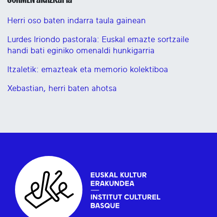
Herri oso baten indarra taula gainean
Lurdes Iriondo pastorala: Euskal emazte sortzaile
handi bati eginiko omenaldi hunkigarria
Itzaletik: emazteak eta memorio kolektiboa
Xebastian, herri baten ahotsa