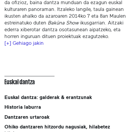
da ofizioz, baina dantza munduan da ezagun euskal
kulturaren panoraman. Itzaleko langile, taula gainean
ikusten ahalko da azaroaren 2014ko 7 eta 8an Maulen
estreinatuko duten
Baküna Show
ikusgarrian. Aitzaki
ederra xiberotar dantza osotasunean aipatzeko, eta
horren inguruan dituen proiektuak ezagutzeko.
[+] Gehiago jakin
Euskal dantza
Euskal dantza: galderak & erantzunak
Historia laburra
Dantzaren urtaroak
Ohiko dantzaren hitzordu nagusiak, hilabetez