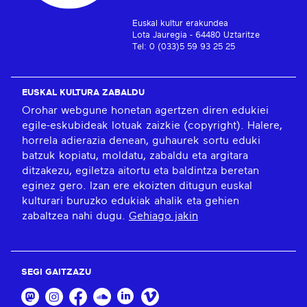
Euskal kultur erakundea
Lota Jauregia - 64480 Uztaritze
Tel: 0 (033)5 59 93 25 25
EUSKAL KULTURA ZABALDU
Orohar webgune honetan agertzen diren edukiei
egile-eskubideak lotuak zaizkie (copyright). Halere,
horrela adierazia denean, guhaurek sortu eduki
batzuk kopiatu, moldatu, zabaldu eta argitara
ditzakezu, egiletza aitortu eta baldintza beretan
eginez gero. Izan ere ekoizten ditugun euskal
kulturari buruzko edukiak ahalik eta gehien
zabaltzea nahi dugu.
Gehiago jakin
SEGI GAITZAZU