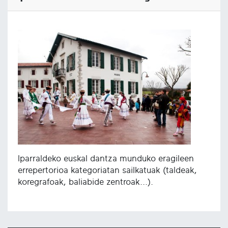
Iparraldeko euskal dantza munduko eragileen
errepertorioa kategoriatan sailkatuak (taldeak,
koregrafoak, baliabide zentroak...).