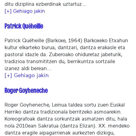
ditu diziplina ezberdinak uztartuz...
[+] Gehiago jakin
Patrick Quéheille
Patrick Quéheille (Barkoxe, 1964) Barkoxeko Etxahun
kultur elkarteko burua, dantzari, dantza erakasle eta
pastoral idazle da. Zuberoako ohiduretaz jabeturik,
tradizioa transmititzen du, berrikuntza sortzaile
izanez aldi berean...
[+] Gehiago jakin
Roger Goyheneche
Roger Goyheneche, Leinua taldea sortu zuen Euskal
Herriko dantza tradizionala berritzeko asmoarekin.
Koreografoak dantza sorkuntzak asmatzen ditu, hala
nola 2010ean Sakratua (dantza Elizan). XX. mendeko
dantza eragile aipagarrienak aurkezten dizkigu,