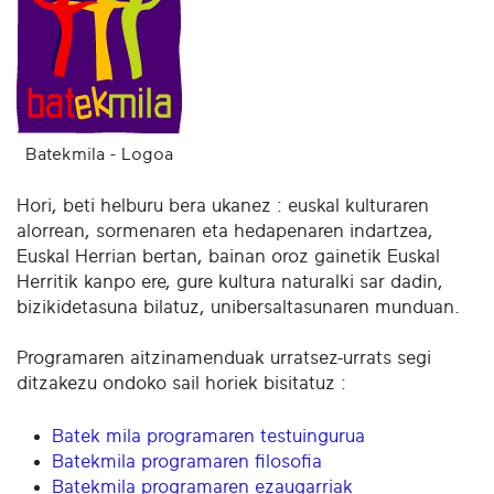
Batekmila - Logoa
Hori, beti helburu bera ukanez : euskal kulturaren
alorrean, sormenaren eta hedapenaren indartzea,
Euskal Herrian bertan, bainan oroz gainetik Euskal
Herritik kanpo ere, gure kultura naturalki sar dadin,
bizikidetasuna bilatuz, unibersaltasunaren munduan.
Programaren aitzinamenduak urratsez-urrats segi
ditzakezu ondoko sail horiek bisitatuz :
Batek mila programaren testuingurua
Batekmila programaren filosofia
Batekmila programaren ezaugarriak