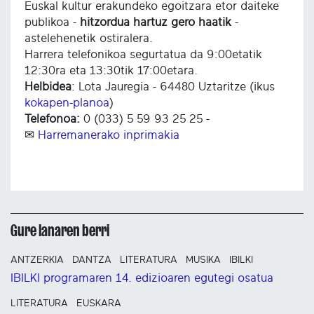
Euskal kultur erakundeko egoitzara etor daiteke
publikoa -
hitzordua hartuz gero haatik
-
astelehenetik ostiralera.
Harrera telefonikoa segurtatua da 9:00etatik
12:30ra eta 13:30tik 17:00etara.
Helbidea
: Lota Jauregia - 64480 Uztaritze (ikus
kokapen-planoa
)
Telefonoa:
0 (033) 5 59 93 25 25 -
✉
Harremanerako inprimakia
Gure lanaren berri
ANTZERKIA
DANTZA
LITERATURA
MUSIKA
IBILKI
IBILKI programaren 14. edizioaren egutegi osatua
LITERATURA
EUSKARA