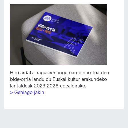
Hiru ardatz nagusiren inguruan oinarritua den
bide-orria landu du Euskal kultur erakundeko
lantaldeak 2023-2026 epealdirako.
> Gehiago jakin