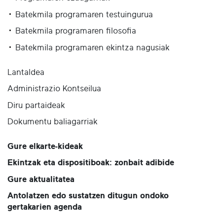
Batekmila programaren testuingurua
Batekmila programaren filosofia
Batekmila programaren ekintza nagusiak
Lantaldea
Administrazio Kontseilua
Diru partaideak
Dokumentu baliagarriak
Gure elkarte-kideak
Ekintzak eta dispositiboak: zonbait adibide
Gure aktualitatea
Antolatzen edo sustatzen ditugun ondoko
gertakarien agenda