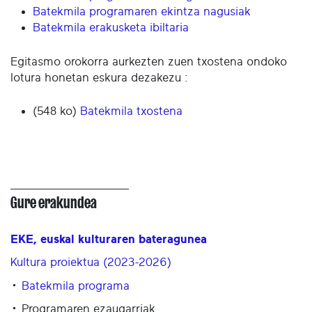
Batekmila programaren ekintza nagusiak
Batekmila erakusketa ibiltaria
Egitasmo orokorra aurkezten zuen txostena ondoko
lotura honetan eskura dezakezu :
(548 ko)
Batekmila txostena
Gure erakundea
EKE, euskal kulturaren bateragunea
Kultura proiektua (2023-2026)
Batekmila programa
Programaren ezaugarriak