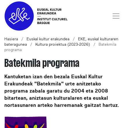
Hasiera
Euskal kultur erakundea
EKE, euskal kulturaren
bateragunea
Kultura proiektua (2023-2026)
Batekmila
programa
Batekmila programa
Kantuketan izan den bezala Euskal Kultur
Erakundeak "Batekmila" urte anitzetako
programa zabala garatu du 2004 eta 2008
bitartean, aniztasun kulturalaren eta euskal
nortasunaren arteko harremanak gaitzat hartuz.