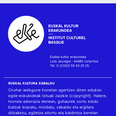
Euskal kultur erakundea
Lota Jauregia - 64480 Uztaritze
Tel: 0 (033)5 59 93 25 25
EUSKAL KULTURA ZABALDU
Orohar webgune honetan agertzen diren edukiei
egile-eskubideak lotuak zaizkie (copyright). Halere,
horrela adierazia denean, guhaurek sortu eduki
batzuk kopiatu, moldatu, zabaldu eta argitara
ditzakezu, egiletza aitortu eta baldintza beretan