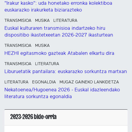
"Irakur kasko": uda honetako erronka kolektiboa
euskarazko irakurketa biziarazteko
TRANSMISIOA
MUSIKA
LITERATURA
Euskal kulturaren transmisioa indartzeko hiru
dispositibo ikastetxeetan 2026-2027 ikasturtean
TRANSMISIOA
MUSIKA
HEZHI egitasmoko gazteak Atabalen elkartu dira
TRANSMISIOA
LITERATURA
Liburuetatik pantailara: euskarazko sorkuntza martxan
LITERATURA
EGONALDIA
MUGAZ GAINEKO LANKIDETZA
Nekatoenea/Hugoenea 2026 - Euskal idazleendako
literatura sorkuntza egonaldia
2023-2026 bide-orria