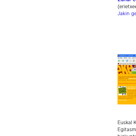
(erietxe
Jakin g
Euskal 
Egitasm