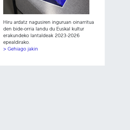
Hiru ardatz nagusiren inguruan oinarritua
den bide-orria landu du Euskal kultur
erakundeko lantaldeak 2023-2026
epealdirako.
> Gehiago jakin