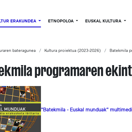
LTUR ERAKUNDEA
ETNOPOLOA
EUSKAL KULTURA
turaren bateragunea
Kultura proiektua (2023-2026)
Batekmila 
ekmila programaren ekint
"Batekmila - Euskal munduak" multimedia