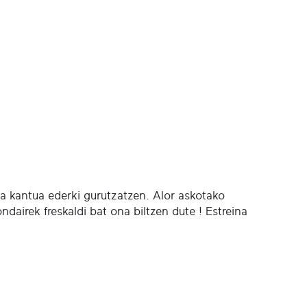
a kantua ederki gurutzatzen. Alor askotako
ndairek freskaldi bat ona biltzen dute ! Estreina