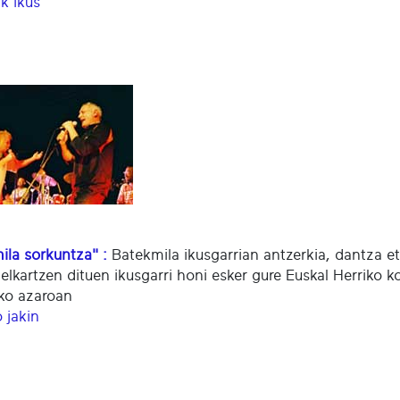
k ikus
ila sorkuntza" :
Batekmila ikusgarrian antzerkia, dantza et
 elkartzen dituen ikusgarri honi esker gure Euskal Herriko ko
ko azaroan
 jakin