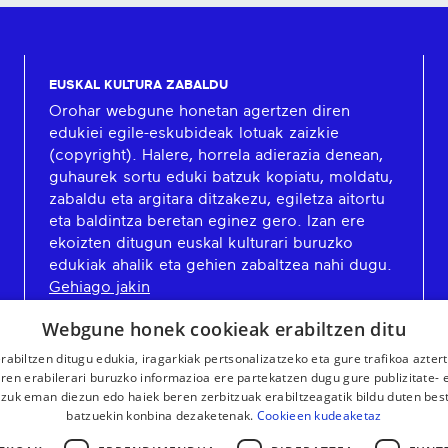
EUSKAL KULTURA ZABALDU
Orohar webgune honetan agertzen diren
edukiei egile-eskubideak lotuak zaizkie
(copyright). Halere, horrela adierazia denean,
guhaurek sortu eduki batzuk kopiatu, moldatu,
zabaldu eta argitara ditzakezu, egiletza aitortu
eta baldintza beretan eginez gero. Izan ere
ekoizten ditugun euskal kulturari buruzko
edukiak ahalik eta gehien zabaltzea nahi dugu.
Gehiago jakin
Webgune honek cookieak erabiltzen ditu
rabiltzen ditugu edukia, iragarkiak pertsonalizatzeko eta gure trafikoa azter
en erabilerari buruzko informazioa ere partekatzen dugu gure publizitate- et
 zuk eman diezun edo haiek beren zerbitzuak erabiltzeagatik bildu duten bes
batzuekin konbina dezaketenak.
Cookieen kudeaketaz