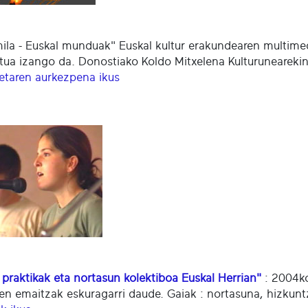
ila - Euskal munduak" Euskal kultur erakundearen multimedi
atua izango da. Donostiako Koldo Mitxelena Kulturunearekin
etaren aurkezpena ikus
 praktikak eta nortasun kolektiboa Euskal Herrian"
: 2004ko
en emaitzak eskuragarri daude. Gaiak : nortasuna, hizkuntza,