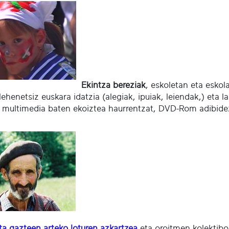
Ekintza bereziak
, eskoletan eta eskol
lehenetsiz euskara idatzia (alegiak, ipuiak, leiendak,) eta 
i multimedia
baten ekoiztea haurrentzat, DVD-Rom adibidez
ta gazteen arteko loturen azkartzea
eta oroitmen kolektibo