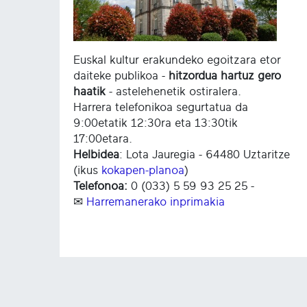
Euskal kultur erakundeko egoitzara etor
daiteke publikoa -
hitzordua hartuz gero
haatik
- astelehenetik ostiralera.
Harrera telefonikoa segurtatua da
9:00etatik 12:30ra eta 13:30tik
17:00etara.
Helbidea
: Lota Jauregia - 64480 Uztaritze
(ikus
kokapen-planoa
)
Telefonoa:
0 (033) 5 59 93 25 25 -
✉
Harremanerako inprimakia