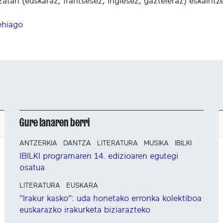
zatan (euskaraz, frantsesez, inglesez, gazteleraz) eskaintz
ehiago
Gure lanaren berri
ANTZERKIA
DANTZA
LITERATURA
MUSIKA
IBILKI
IBILKI programaren 14. edizioaren egutegi
osatua
LITERATURA
EUSKARA
"Irakur kasko": uda honetako erronka kolektiboa
euskarazko irakurketa biziarazteko