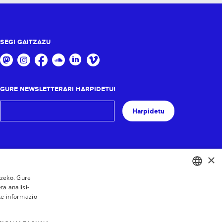
SEGI GAITZAZU
GURE NEWSLETTERARI HARPIDETU!
Harpidetu
×
tzeko. Gure
a analisi-
BASQUE
te informazio
FRENCH
SPANISH