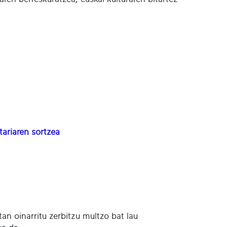
tariaren sortzea
n oinarritu zerbitzu multzo bat lau