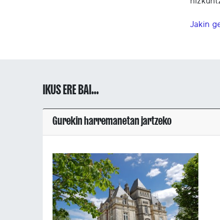
hizkunt
Jakin g
IKUS ERE BAI...
Gurekin harremanetan jartzeko