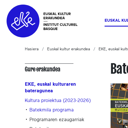
EUSKAL KU
Hasiera
Euskal kultur erakundea
EKE, euskal kul
Bat
Gure erakundea
EKE, euskal kulturaren
bateragunea
Kultura proiektua (2023-2026)
Batekmila programa
Programaren ezaugarriak