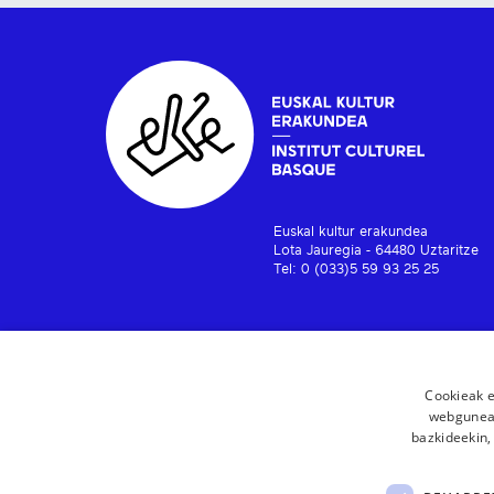
Euskal kultur erakundea
Lota Jauregia - 64480 Uztaritze
Tel: 0 (033)5 59 93 25 25
Cookieak e
webgunear
bazkideekin,