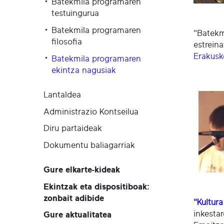
Batekmila programaren
testuingurua
Batekmila programaren
"Batekm
filosofia
estrein
Erakusk
Batekmila programaren
ekintza nagusiak
Lantaldea
Administrazio Kontseilua
Diru partaideak
Dokumentu baliagarriak
Gure elkarte-kideak
Ekintzak eta dispositiboak:
zonbait adibide
"Kultura
inkestar
Gure aktualitatea