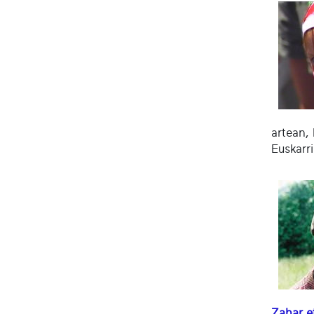
artean, 
Euskarr
Zahar e