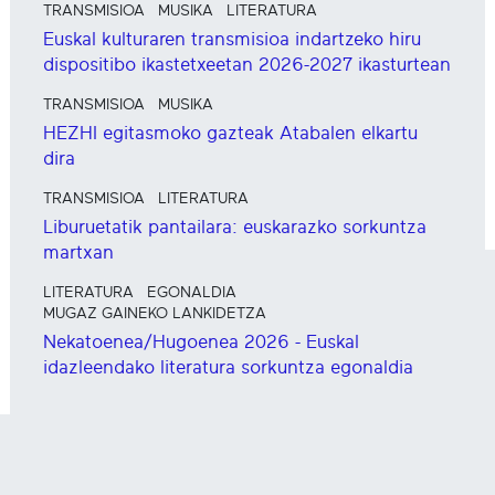
TRANSMISIOA
MUSIKA
LITERATURA
Euskal kulturaren transmisioa indartzeko hiru
dispositibo ikastetxeetan 2026-2027 ikasturtean
TRANSMISIOA
MUSIKA
HEZHI egitasmoko gazteak Atabalen elkartu
dira
TRANSMISIOA
LITERATURA
Liburuetatik pantailara: euskarazko sorkuntza
martxan
LITERATURA
EGONALDIA
MUGAZ GAINEKO LANKIDETZA
Nekatoenea/Hugoenea 2026 - Euskal
idazleendako literatura sorkuntza egonaldia