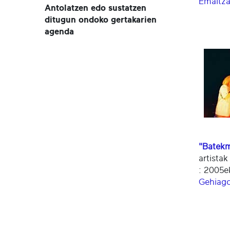
Emaitza
Antolatzen edo sustatzen
ditugun ondoko gertakarien
agenda
"Batekm
artistak
: 2005e
Gehiago