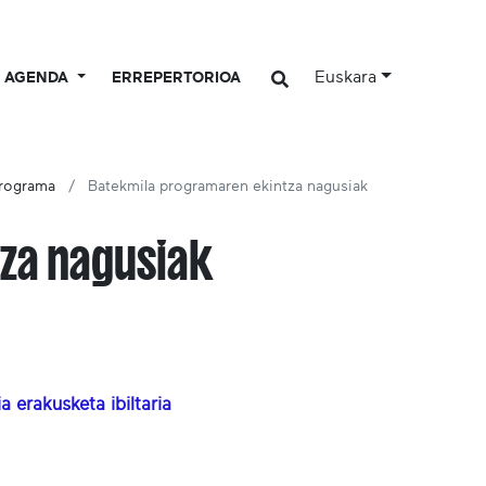
Euskara
AGENDA
ERREPERTORIOA
programa
Batekmila programaren ekintza nagusiak
za nagusiak
 erakusketa ibiltaria