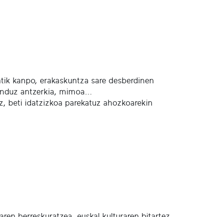
atik kanpo, erakaskuntza sare desberdinen
landuz antzerkia, mimoa...
, beti idatzizkoa parekatuz ahozkoarekin
aren berreskuratzea, euskal kulturaren bitartez