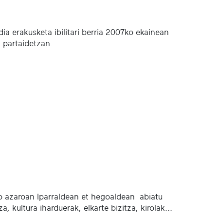
a erakusketa ibilitari berria 2007ko ekainean
 partaidetzan.
 azaroan Iparraldean et hegoaldean abiatu
 kultura iharduerak, elkarte bizitza, kirolak...