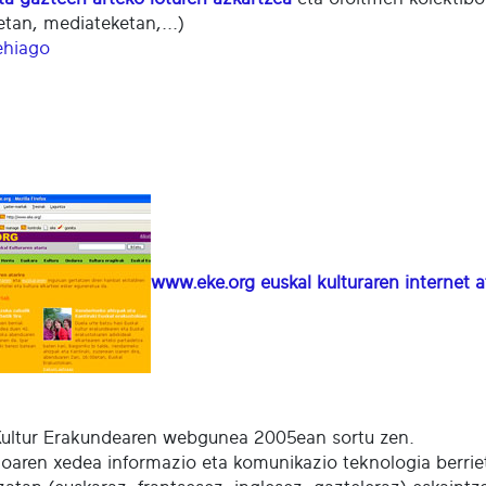
etan, mediateketan,...)
ehiago
www.eke.org
euskal kulturaren internet a
Kultur Erakundearen webgunea 2005ean sortu zen.
oaren xedea informazio eta komunikazio teknologia berrieta