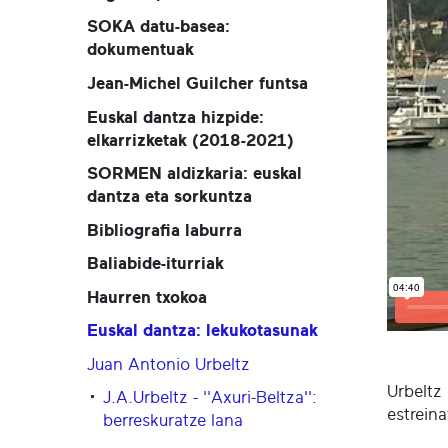
SOKA datu-basea:
dokumentuak
Jean-Michel Guilcher funtsa
Euskal dantza hizpide:
elkarrizketak (2018-2021)
SORMEN aldizkaria: euskal
dantza eta sorkuntza
Bibliografia laburra
Baliabide-iturriak
Haurren txokoa
Euskal dantza: lekukotasunak
Juan Antonio Urbeltz
Urbeltz
J.A.Urbeltz - ''Axuri-Beltza'':
estrein
berreskuratze lana