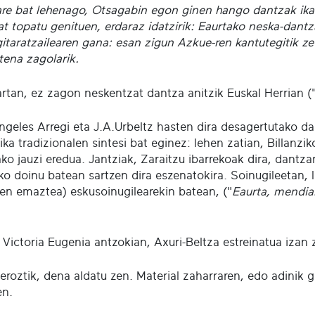
are bat lehenago, Otsagabin egon ginen hango dantzak ika
at topatu genituen, erdaraz idatzirik: Eaurtako neska-dantz
gitaratzailearen gana: esan zigun Azkue-ren kantutegitik ze
tena zagolarik.
artan, ez zagon neskentzat dantza anitzik Euskal Herrian (
ngeles Arregi eta J.A.Urbeltz hasten dira desagertutako d
ka tradizionalen sintesi bat eginez: lehen zatian, Billanzi
ko jauzi eredua. Jantziak, Zaraitzu ibarrekoak dira, dantz
o doinu batean sartzen dira eszenatokira. Soinugileetan, le
zen emaztea) eskusoinugilearekin batean, ("
Eaurta, mendial
ictoria Eugenia antzokian, Axuri-Beltza estreinatua izan ze
eroztik, dena aldatu zen. Material zaharraren, edo adinik
en.