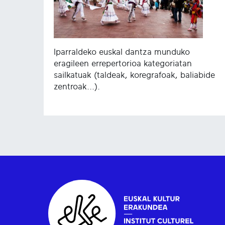
Iparraldeko euskal dantza munduko
eragileen errepertorioa kategoriatan
sailkatuak (taldeak, koregrafoak, baliabide
zentroak...).