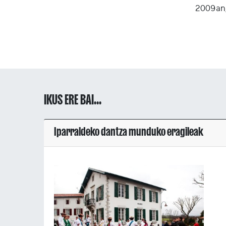
2009an, 
IKUS ERE BAI...
Iparraldeko dantza munduko eragileak