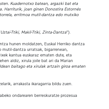
sten. Kuadernotxo batean, argazki bat eta
a. Harriturik, joan ginen Donostira Estornés
torrela, erritmoa mutil-dantza edo mutxiko
"
Uztai-Ttiki, Makil-Ttiki, Zinta-Dantza
").
antza hunen moldatzen, Euskal Herriko dantza
ko mutil-dantza urratsak, bigarrenean,
arixek kantua euskaraz ematen dute, eta
hen aldiz, xirula joile bat ari da Marian
dean baitago eta xirulak artzain giroa ematen
larik, arrakasta ikaragarria bildu zuen.
 gabeko ondarearen berreskuratze prozesua