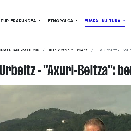
LTUR ERAKUNDEA
ETNOPOLOA
EUSKAL KULTURA
dantza: lekukotasunak
Juan Antonio Urbeltz
J.A.Urbeltz - ''Axu
.Urbeltz - ''Axuri-Beltza'': 