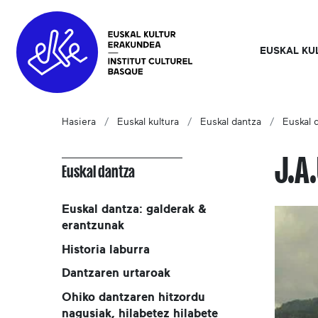
EUSKAL KU
Hasiera
Euskal kultura
Euskal dantza
Euskal 
J.A
Euskal dantza
Euskal dantza: galderak &
erantzunak
Historia laburra
Dantzaren urtaroak
Ohiko dantzaren hitzordu
nagusiak, hilabetez hilabete