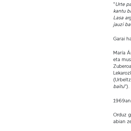
"
Urte p
kantu b
Lasa ar
jauzi ba
Garai h
María Á
eta musi
Zuberoa
Lekarozk
(Urbelt
baitu
").
1969an V
Orduz g
abian z