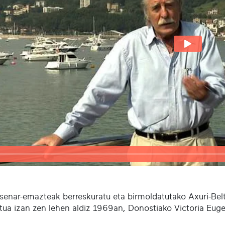
 senar-emazteak berreskuratu eta birmoldatutako Axuri-Belt
atua izan zen lehen aldiz 1969an, Donostiako Victoria Euge