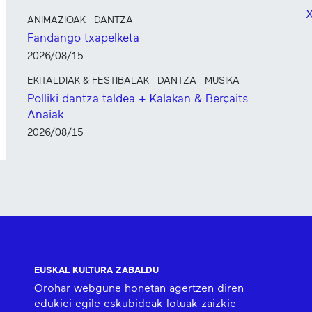
X
ANIMAZIOAK
DANTZA
Fandango txapelketa
2026/08/15
EKITALDIAK & FESTIBALAK
DANTZA
MUSIKA
Polliki dantza taldea + Kalakan & Berçaits
Anaiak
2026/08/15
EUSKAL KULTURA ZABALDU
Orohar webgune honetan agertzen diren
edukiei egile-eskubideak lotuak zaizkie