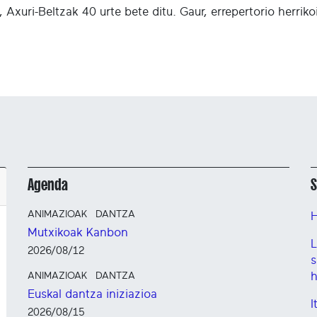
Axuri-Beltzak 40 urte bete ditu. Gaur, errepertorio herriko
Agenda
S
ANIMAZIOAK
DANTZA
H
Mutxikoak Kanbon
L
2026/08/12
s
h
ANIMAZIOAK
DANTZA
Euskal dantza iniziazioa
I
2026/08/15