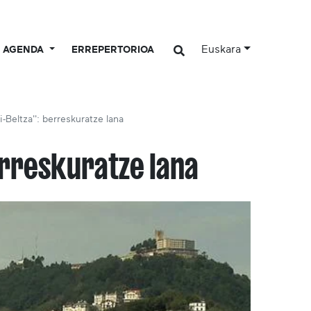
Euskara
AGENDA
ERREPERTORIOA
ri-Beltza'': berreskuratze lana
berreskuratze lana