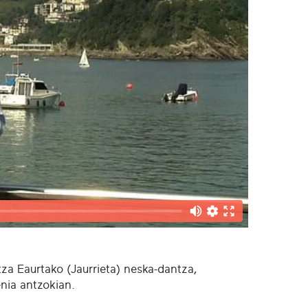
za Eaurtako (Jaurrieta) neska-dantza,
nia antzokian.