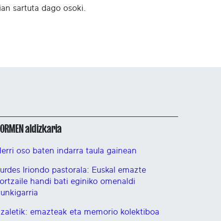
ian sartuta dago osoki.
ORMEN aldizkaria
erri oso baten indarra taula gainean
urdes Iriondo pastorala: Euskal emazte
ortzaile handi bati eginiko omenaldi
unkigarria
tzaletik: emazteak eta memorio kolektiboa