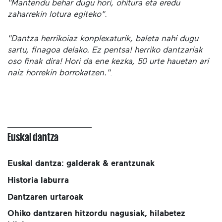
"Mantendu behar dugu hori, ohitura eta eredu
zaharrekin lotura egiteko"
.
"Dantza herrikoiaz konplexaturik, baleta nahi dugu
sartu, finagoa delako. Ez pentsa! herriko dantzariak
oso finak dira! Hori da ene kezka, 50 urte hauetan ari
naiz horrekin borrokatzen."
.
Euskal dantza
Euskal dantza: galderak & erantzunak
Historia laburra
Dantzaren urtaroak
Ohiko dantzaren hitzordu nagusiak, hilabetez