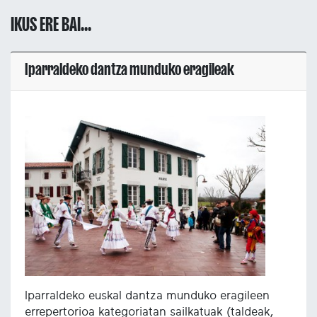
IKUS ERE BAI...
Iparraldeko dantza munduko eragileak
Iparraldeko euskal dantza munduko eragileen
errepertorioa kategoriatan sailkatuak (taldeak,