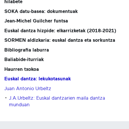
hilabete
SOKA datu-basea: dokumentuak
Jean-Michel Guilcher funtsa
Euskal dantza hizpide: elkarrizketak (2018-2021)
SORMEN aldizkaria: euskal dantza eta sorkuntza
Bibliografia laburra
Baliabide-iturriak
Haurren txokoa
Euskal dantza: lekukotasunak
Juan Antonio Urbeltz
J.A.Urbeltz: Euskal dantzarien maila dantza
munduan