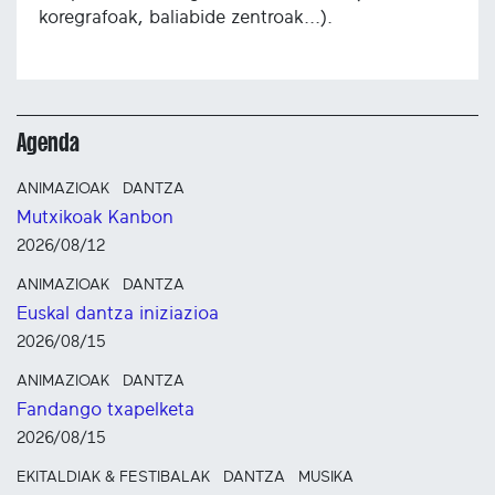
koregrafoak, baliabide zentroak...).
Agenda
ANIMAZIOAK
DANTZA
Mutxikoak Kanbon
2026/08/12
ANIMAZIOAK
DANTZA
Euskal dantza iniziazioa
2026/08/15
ANIMAZIOAK
DANTZA
Fandango txapelketa
2026/08/15
EKITALDIAK & FESTIBALAK
DANTZA
MUSIKA