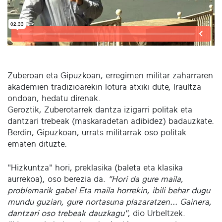
Zuberoan eta Gipuzkoan, erregimen militar zaharraren
akademien tradizioarekin lotura atxiki dute, Iraultza
ondoan, hedatu direnak.
Geroztik, Zuberotarrek dantza izigarri politak eta
dantzari trebeak (maskaradetan adibidez) badauzkate.
Berdin, Gipuzkoan, urrats militarrak oso politak
ematen dituzte.
"Hizkuntza" hori, preklasika (baleta eta klasika
aurrekoa), oso berezia da.
"Hori da gure maila,
problemarik gabe! Eta maila horrekin, ibili behar dugu
mundu guzian, gure nortasuna plazaratzen... Gainera,
dantzari oso trebeak dauzkagu"
, dio Urbeltzek.