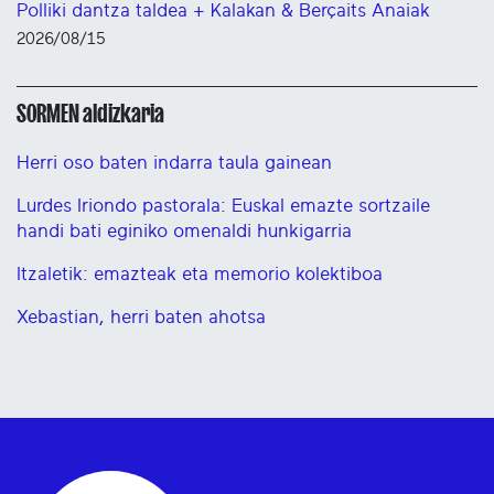
Polliki dantza taldea + Kalakan & Berçaits Anaiak
2026/08/15
SORMEN aldizkaria
Herri oso baten indarra taula gainean
Lurdes Iriondo pastorala: Euskal emazte sortzaile
handi bati eginiko omenaldi hunkigarria
Itzaletik: emazteak eta memorio kolektiboa
Xebastian, herri baten ahotsa