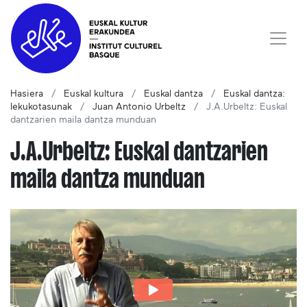
Hasiera
Euskal kultura
Euskal dantza
Euskal dantza:
lekukotasunak
Juan Antonio Urbeltz
J.A.Urbeltz: Euskal
dantzarien maila dantza munduan
J.A.Urbeltz: Euskal dantzarien
maila dantza munduan