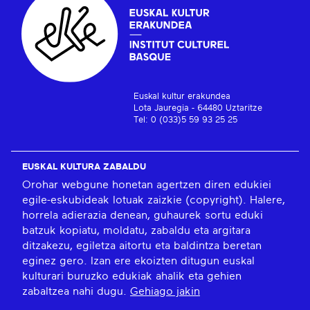
Euskal kultur erakundea
Lota Jauregia - 64480 Uztaritze
Tel: 0 (033)5 59 93 25 25
EUSKAL KULTURA ZABALDU
Orohar webgune honetan agertzen diren edukiei
egile-eskubideak lotuak zaizkie (copyright). Halere,
horrela adierazia denean, guhaurek sortu eduki
batzuk kopiatu, moldatu, zabaldu eta argitara
ditzakezu, egiletza aitortu eta baldintza beretan
eginez gero. Izan ere ekoizten ditugun euskal
kulturari buruzko edukiak ahalik eta gehien
zabaltzea nahi dugu.
Gehiago jakin