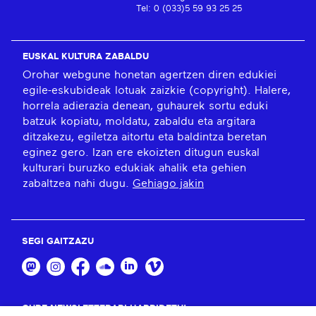
Tel: 0 (033)5 59 93 25 25
EUSKAL KULTURA ZABALDU
Orohar webgune honetan agertzen diren edukiei
egile-eskubideak lotuak zaizkie (copyright). Halere,
horrela adierazia denean, guhaurek sortu eduki
batzuk kopiatu, moldatu, zabaldu eta argitara
ditzakezu, egiletza aitortu eta baldintza beretan
eginez gero. Izan ere ekoizten ditugun euskal
kulturari buruzko edukiak ahalik eta gehien
zabaltzea nahi dugu.
Gehiago jakin
SEGI GAITZAZU
GURE NEWSLETTERARI HARPIDETU!