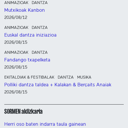
ANIMAZIOAK
DANTZA
Mutxikoak Kanbon
2026/08/12
ANIMAZIOAK
DANTZA
Euskal dantza iniziazioa
2026/08/15
ANIMAZIOAK
DANTZA
Fandango txapelketa
2026/08/15
EKITALDIAK & FESTIBALAK
DANTZA
MUSIKA
Polliki dantza taldea + Kalakan & Berçaits Anaiak
2026/08/15
SORMEN aldizkaria
Herri oso baten indarra taula gainean