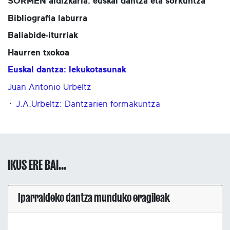
SORMEN aldizkaria: euskal dantza eta sorkuntza
Bibliografia laburra
Baliabide-iturriak
Haurren txokoa
Euskal dantza: lekukotasunak
Juan Antonio Urbeltz
J.A.Urbeltz: Dantzarien formakuntza
IKUS ERE BAI...
Iparraldeko dantza munduko eragileak