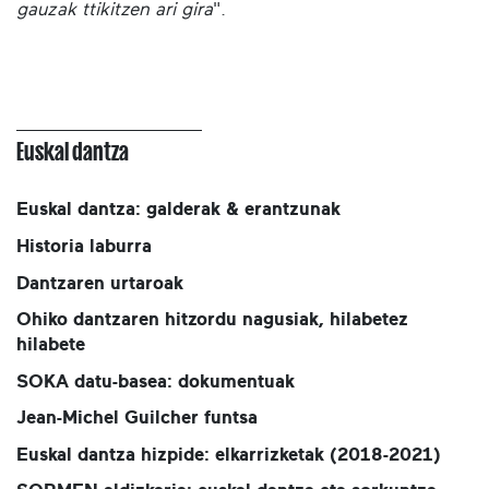
gauzak ttikitzen ari gira
".
Euskal dantza
Euskal dantza: galderak & erantzunak
Historia laburra
Dantzaren urtaroak
Ohiko dantzaren hitzordu nagusiak, hilabetez
hilabete
SOKA datu-basea: dokumentuak
Jean-Michel Guilcher funtsa
Euskal dantza hizpide: elkarrizketak (2018-2021)