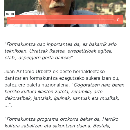
"
Formakuntza oso inportantea da, ez bakarrik arlo
teknikoan. Urratsak ikastea, errepetizioak egitea,
etab., aspergarri gerta daiteke
".
Juan Antonio Urbeltz-ek beste herrialdeetako
dantzarien formakuntza ezagutzeko aukera izan du,
batez ere baleta nazionalena: "
Gogoratzen naiz beren
herriko kultura ikasten zutela, zeramika, arte
dekoratibak, jantziak, ipuinak, kantuak eta musikak,
...
".
"
Formakuntza programa orokorra behar da, Herriko
kultura zabaltzen eta sakontzen duena. Bestela,