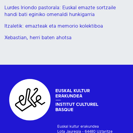
Lurdes Iriondo pastorala: Euskal emazte sortzaile
handi bati eginiko omenaldi hunkigarria
Itzaletik: emazteak eta memorio kolektiboa
Xebastian, herri baten ahotsa
Euskal kultur erakundea
Lota Jauregia - 64480 Uztaritze