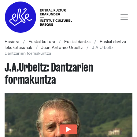
Hasiera
Euskal kultura
Euskal dantza
Euskal dantza:
lekukotasunak
Juan Antonio Urbeltz
J.A.Urbeltz:
Dantzarien formakuntza
J.A.Urbeltz: Dantzarien
formakuntza