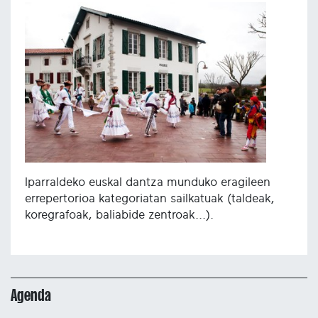
Iparraldeko euskal dantza munduko eragileen
errepertorioa kategoriatan sailkatuak (taldeak,
koregrafoak, baliabide zentroak...).
Agenda