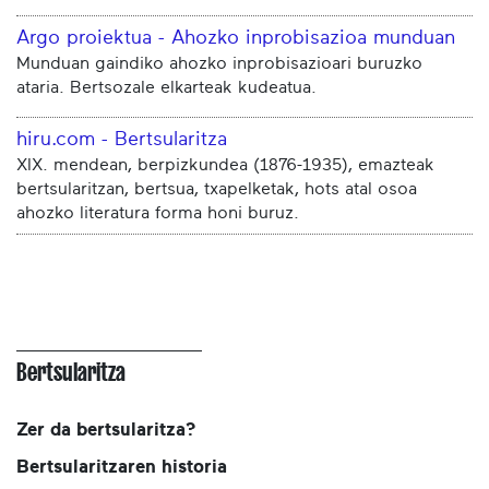
Argo proiektua - Ahozko inprobisazioa munduan
Munduan gaindiko ahozko inprobisazioari buruzko
ataria. Bertsozale elkarteak kudeatua.
hiru.com - Bertsularitza
XIX. mendean, berpizkundea (1876-1935), emazteak
bertsularitzan, bertsua, txapelketak, hots atal osoa
ahozko literatura forma honi buruz.
Bertsularitza
Zer da bertsularitza?
Bertsularitzaren historia