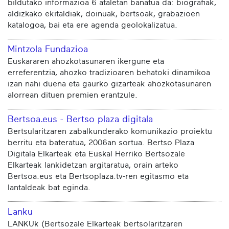
bildutako informazioa 6 ataletan banatua da: biografiak,
aldizkako ekitaldiak, doinuak, bertsoak, grabazioen
katalogoa, bai eta ere agenda geolokalizatua.
Mintzola Fundazioa
Euskararen ahozkotasunaren ikergune eta
erreferentzia, ahozko tradizioaren behatoki dinamikoa
izan nahi duena eta gaurko gizarteak ahozkotasunaren
alorrean dituen premien erantzule.
Bertsoa.eus - Bertso plaza digitala
Bertsularitzaren zabalkunderako komunikazio proiektu
berritu eta bateratua, 2006an sortua. Bertso Plaza
Digitala Elkarteak eta Euskal Herriko Bertsozale
Elkarteak lankidetzan argitaratua, orain arteko
Bertsoa.eus eta Bertsoplaza.tv-ren egitasmo eta
lantaldeak bat eginda.
Lanku
LANKUk (Bertsozale Elkarteak bertsolaritzaren