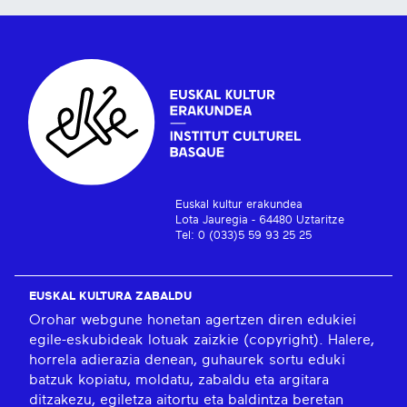
Euskal kultur erakundea
Lota Jauregia - 64480 Uztaritze
Tel: 0 (033)5 59 93 25 25
EUSKAL KULTURA ZABALDU
Orohar webgune honetan agertzen diren edukiei
egile-eskubideak lotuak zaizkie (copyright). Halere,
horrela adierazia denean, guhaurek sortu eduki
batzuk kopiatu, moldatu, zabaldu eta argitara
ditzakezu, egiletza aitortu eta baldintza beretan