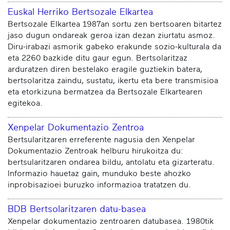
Euskal Herriko Bertsozale Elkartea
Bertsozale Elkartea 1987an sortu zen bertsoaren bitartez
jaso dugun ondareak geroa izan dezan ziurtatu asmoz.
Diru-irabazi asmorik gabeko erakunde sozio-kulturala da
eta 2260 bazkide ditu gaur egun. Bertsolaritzaz
arduratzen diren bestelako eragile guztiekin batera,
bertsolaritza zaindu, sustatu, ikertu eta bere transmisioa
eta etorkizuna bermatzea da Bertsozale Elkartearen
egitekoa.
Xenpelar Dokumentazio Zentroa
Bertsularitzaren erreferente nagusia den Xenpelar
Dokumentazio Zentroak helburu hirukoitza du:
bertsularitzaren ondarea bildu, antolatu eta gizarteratu.
Informazio hauetaz gain, munduko beste ahozko
inprobisazioei buruzko informazioa tratatzen du.
BDB Bertsolaritzaren datu-basea
Xenpelar dokumentazio zentroaren datubasea. 1980tik