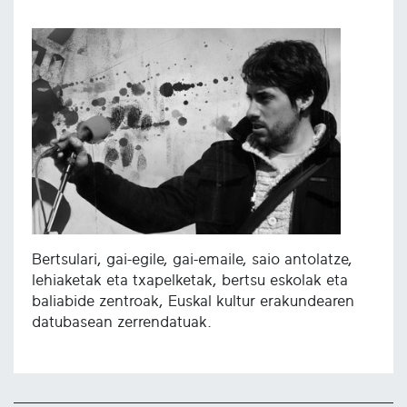
Bertsulari, gai-egile, gai-emaile, saio antolatze,
lehiaketak eta txapelketak, bertsu eskolak eta
baliabide zentroak, Euskal kultur erakundearen
datubasean zerrendatuak.