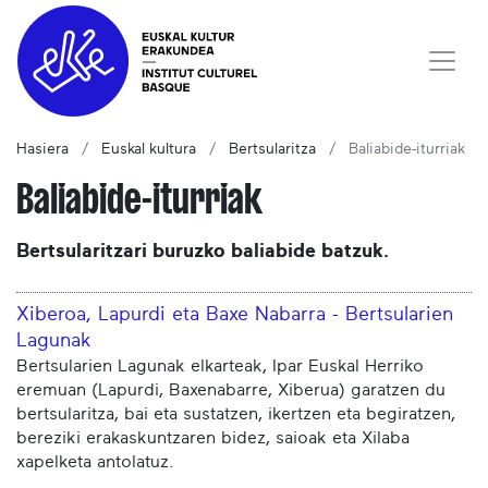
Hasiera
Euskal kultura
Bertsularitza
Baliabide-iturriak
Baliabide-iturriak
Bertsularitzari buruzko baliabide batzuk.
Xiberoa, Lapurdi eta Baxe Nabarra - Bertsularien
Lagunak
Bertsularien Lagunak elkarteak, Ipar Euskal Herriko
eremuan (Lapurdi, Baxenabarre, Xiberua) garatzen du
bertsularitza, bai eta sustatzen, ikertzen eta begiratzen,
bereziki erakaskuntzaren bidez, saioak eta Xilaba
xapelketa antolatuz.