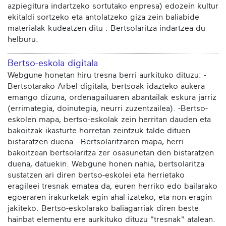
azpiegitura indartzeko sortutako enpresa) edozein kultur
ekitaldi sortzeko eta antolatzeko giza zein baliabide
materialak kudeatzen ditu . Bertsolaritza indartzea du
helburu.
Bertso-eskola digitala
Webgune honetan hiru tresna berri aurkituko dituzu: -
Bertsotarako Arbel digitala, bertsoak idazteko aukera
emango dizuna, ordenagailuaren abantailak eskura jarriz
(errimategia, doinutegia, neurri zuzentzailea). -Bertso-
eskolen mapa, bertso-eskolak zein herritan dauden eta
bakoitzak ikasturte horretan zeintzuk talde dituen
bistaratzen duena. -Bertsolaritzaren mapa, herri
bakoitzean bertsolaritza zer osasunetan den bistaratzen
duena, datuekin. Webgune honen nahia, bertsolaritza
sustatzen ari diren bertso-eskolei eta herrietako
eragileei tresnak ematea da, euren herriko edo bailarako
egoeraren irakurketak egin ahal izateko, eta non eragin
jakiteko. Bertso-eskolarako baliagarriak diren beste
hainbat elementu ere aurkituko dituzu "tresnak" atalean.