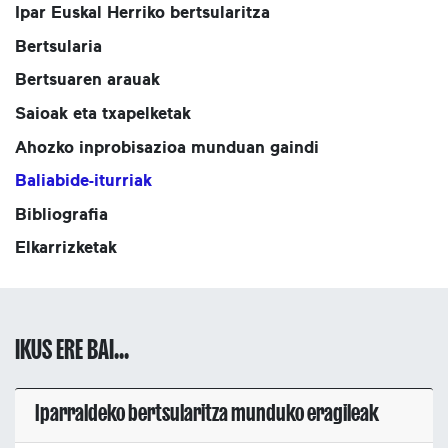
Ipar Euskal Herriko bertsularitza
Bertsularia
Bertsuaren arauak
Saioak eta txapelketak
Ahozko inprobisazioa munduan gaindi
Baliabide-iturriak
Bibliografia
Elkarrizketak
IKUS ERE BAI...
Iparraldeko bertsularitza munduko eragileak