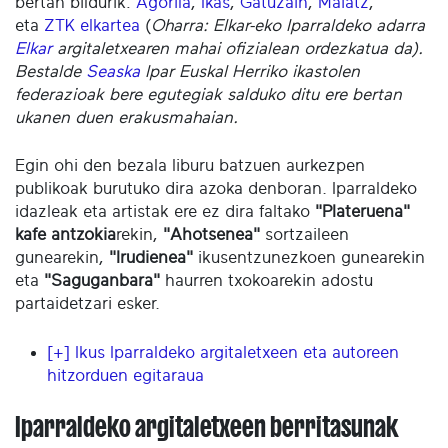
bertan bildurik:
Agorila
,
Ikas
,
Gatuzain
,
Maiatz
,
eta
ZTK elkartea
(
Oharra: Elkar-eko Iparraldeko adarra
Elkar
argitaletxearen mahai ofizialean ordezkatua da).
Bestalde
Seaska
Ipar Euskal Herriko ikastolen
federazioak bere egutegiak salduko ditu ere bertan
ukanen duen erakusmahaian.
Egin ohi den bezala liburu batzuen aurkezpen
publikoak burutuko dira azoka denboran. Iparraldeko
idazleak eta artistak ere ez dira faltako
"Plateruena"
kafe antzokia
rekin,
"Ahotsenea"
sortzaileen
gunearekin,
"Irudienea"
ikusentzunezkoen gunearekin
eta
"Saguganbara"
haurren txokoarekin adostu
partaidetzari esker.
[+] Ikus Iparraldeko argitaletxeen eta autoreen
hitzorduen egitaraua
Iparraldeko argitaletxeen berritasunak