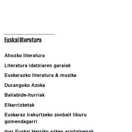
Euskal literatura
Ahozko literatura
Literatura idatziaren garaiak
Euskarazko literatura & musika
Durangoko Azoka
Baliabide-iturriak
Elkarrizketak
Euskaraz irakurtzeko zonbait liburu
gomendagarri
Ipar Euskal Herriko azken argitalpenak