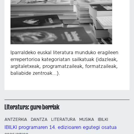
Iparraldeko euskal literatura munduko eragileen
errepertorioa kategoriatan sailkatuak (idazleak,
argitaletxeak, programatzaileak, formatzaileak,
baliabide zentroak...).
Literatura: gure berriak
ANTZERKIA
DANTZA
LITERATURA
MUSIKA
IBILKI
IBILKI programaren 14. edizioaren egutegi osatua