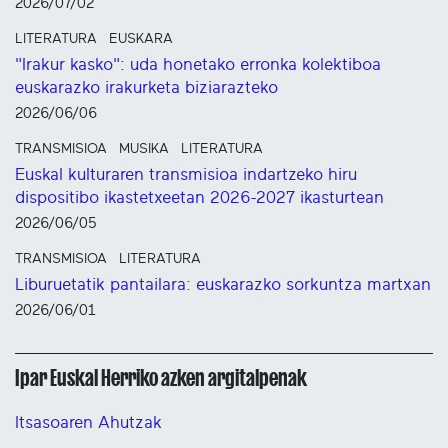
2026/07/02
LITERATURA
EUSKARA
"Irakur kasko": uda honetako erronka kolektiboa
euskarazko irakurketa biziarazteko
2026/06/06
TRANSMISIOA
MUSIKA
LITERATURA
Euskal kulturaren transmisioa indartzeko hiru
dispositibo ikastetxeetan 2026-2027 ikasturtean
2026/06/05
TRANSMISIOA
LITERATURA
Liburuetatik pantailara: euskarazko sorkuntza martxan
2026/06/01
Ipar Euskal Herriko azken argitalpenak
Itsasoaren Ahutzak