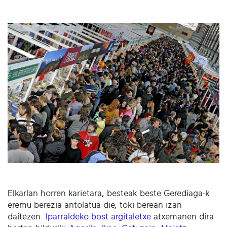
Elkarlan horren karietara, besteak beste Gerediaga-k
eremu berezia antolatua die, toki berean izan
daitezen.
Iparraldeko bost argitaletxe
atxemanen dira