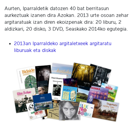
Aurten, Iparraldetik datozen 40 bat berritasun
aurkeztuak izanen dira Azokan. 2013 urte osoan zehar
argitaratuak izan diren ekoizpenak dira:
20 liburu, 2
a
ldizkari, 20
disko,
3 DVD, Seaskako 2014ko egutegia.
2013an Iparraldeko argitaletxeek argitaratu
liburuak eta diskak