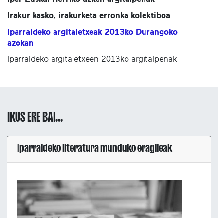
Irakur kasko, irakurketa erronka kolektiboa
Iparraldeko argitaletxeak 2013ko Durangoko
azokan
Iparraldeko argitaletxeen 2013ko argitalpenak
IKUS ERE BAI...
Iparraldeko literatura munduko eragileak