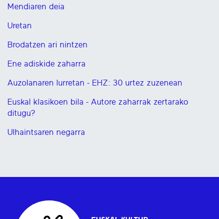
Mendiaren deia
Uretan
Brodatzen ari nintzen
Ene adiskide zaharra
Auzolanaren lurretan - EHZ: 30 urtez zuzenean
Euskal klasikoen bila - Autore zaharrak zertarako
ditugu?
Ulhaintsaren negarra