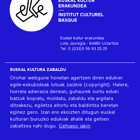
Euskal kultur erakundea
Lota Jauregia - 64480 Uztaritze
Tel: 0 (033)5 59 93 25 25
EUSKAL KULTURA ZABALDU
Orohar webgune honetan agertzen diren edukiei
egile-eskubideak lotuak zaizkie (copyright). Halere,
horrela adierazia denean, guhaurek sortu eduki
batzuk kopiatu, moldatu, zabaldu eta argitara
ditzakezu, egiletza aitortu eta baldintza beretan
eginez gero. Izan ere ekoizten ditugun euskal
kulturari buruzko edukiak ahalik eta gehien
zabaltzea nahi dugu.
Gehiago jakin