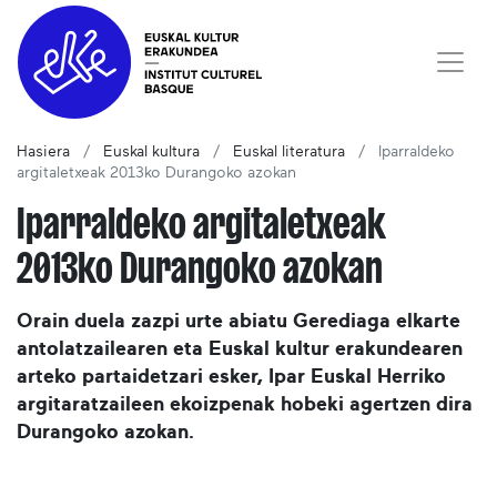
Hasiera
Euskal kultura
Euskal literatura
Iparraldeko
argitaletxeak 2013ko Durangoko azokan
Iparraldeko argitaletxeak
2013ko Durangoko azokan
Orain duela zazpi urte abiatu Gerediaga elkarte
antolatzailearen eta Euskal kultur erakundearen
arteko partaidetzari esker, Ipar Euskal Herriko
argitaratzaileen ekoizpenak hobeki agertzen dira
Durangoko azokan.