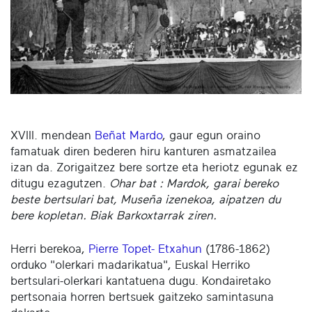
XVIII. mendean
Beñat Mardo
, gaur egun oraino
famatuak diren bederen hiru kanturen asmatzailea
izan da. Zorigaitzez bere sortze eta heriotz egunak ez
ditugu ezagutzen.
Ohar bat : Mardok, garai bereko
beste bertsulari bat, Museña izenekoa, aipatzen du
bere kopletan. Biak Barkoxtarrak ziren.
Herri berekoa,
Pierre Topet- Etxahun
(1786-1862)
orduko "olerkari madarikatua", Euskal Herriko
bertsulari-olerkari kantatuena dugu. Kondairetako
pertsonaia horren bertsuek gaitzeko samintasuna