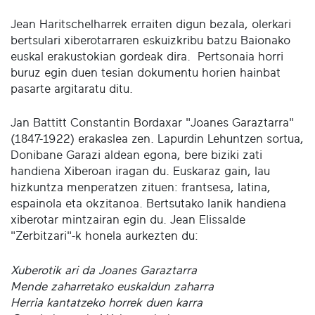
Jean Haritschelharrek erraiten digun bezala, olerkari
bertsulari xiberotarraren eskuizkribu batzu Baionako
euskal erakustokian gordeak dira. Pertsonaia horri
buruz egin duen tesian dokumentu horien hainbat
pasarte argitaratu ditu.
Jan Battitt Constantin Bordaxar "Joanes Garaztarra"
(1847-1922) erakaslea zen. Lapurdin Lehuntzen sortua,
Donibane Garazi aldean egona, bere biziki zati
handiena Xiberoan iragan du. Euskaraz gain, lau
hizkuntza menperatzen zituen: frantsesa, latina,
espainola eta okzitanoa. Bertsutako lanik handiena
xiberotar mintzairan egin du. Jean Elissalde
"Zerbitzari"-k honela aurkezten du:
Xuberotik ari da Joanes Garaztarra
Mende zaharretako euskaldun zaharra
Herria kantatzeko horrek duen karra