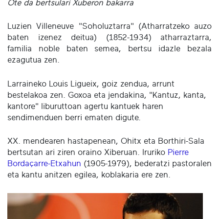
Ote da bertsulari Xuberon bakarra
Luzien Villeneuve "Soholuztarra" (Atharratzeko auzo
baten izenez deitua) (1852-1934) atharraztarra,
familia noble baten semea,
bertsu idazle bezala
ezagutua zen.
Larraineko Louis Ligueix, goiz zendua, arrunt
bestelakoa zen. Goxoa eta jendakina, "Kantuz, kanta,
kantore" liburuttoan agertu kantuek haren
sendimenduen berri ematen digute.
XX. mendearen hastapenean, Ohitx eta Borthiri-Sala
bertsutan ari ziren oraino Xiberuan. Iruriko
Pierre
Bordaçarre-Etxahun
(1905-1979), bederatzi pastoralen
eta kantu anitzen egilea, koblakaria ere zen.