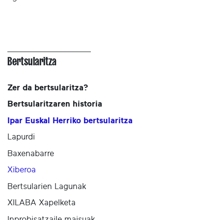
Bertsularitza
Zer da bertsularitza?
Bertsularitzaren historia
Ipar Euskal Herriko bertsularitza
Lapurdi
Baxenabarre
Xiberoa
Bertsularien Lagunak
XILABA Xapelketa
Inprobisatzaile maisuak