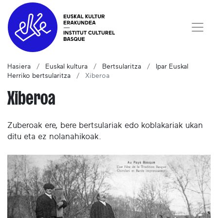
Hasiera
Euskal kultura
Bertsularitza
Ipar Euskal
Herriko bertsularitza
Xiberoa
Xiberoa
Zuberoak ere, bere bertsulariak edo koblakariak ukan
ditu eta ez nolanahikoak.