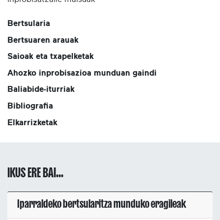
Bertsularia
Bertsuaren arauak
Saioak eta txapelketak
Ahozko inprobisazioa munduan gaindi
Baliabide-iturriak
Bibliografia
Elkarrizketak
IKUS ERE BAI...
Iparraldeko bertsularitza munduko eragileak