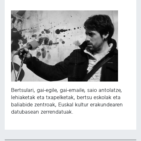
Bertsulari, gai-egile, gai-emaile, saio antolatze,
lehiaketak eta txapelketak, bertsu eskolak eta
baliabide zentroak, Euskal kultur erakundearen
datubasean zerrendatuak.