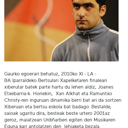
Gaurko egoerari behatuz, 2010ko XI - LA -
BA Iparraldeko Bertsulari Xapelketaren finalean
xiberutar batek parte hartu du lehen aldiz, Joanes
Etxebarria-k. Honekin, Xan Alkhat eta Ramuntxo
Christy-ren inguruan dinamika berri bat ari da sortzen
Xiberuan eta bertsu eskola bat badago. Bestalde,
saioak ugaritu dira, besteak beste urtero 2001az
geroz, maiatzean Urdiñarben egiten den Musikaren
Eguna kari antolatzen den lehiaketa bezala.