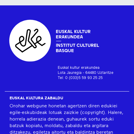
Euskal kultur erakundea
Lota Jauregia - 64480 Uztaritze
Tel: 0 (033)5 59 93 25 25
EUSKAL KULTURA ZABALDU
Orohar webgune honetan agertzen diren edukiei
egile-eskubideak lotuak zaizkie (copyright). Halere,
horrela adierazia denean, guhaurek sortu eduki
batzuk kopiatu, moldatu, zabaldu eta argitara
ditzakezu, egiletza aitortu eta baldintza beretan