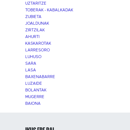
UZTARITZE
TOBERAK - KABALKADAK
ZUBIETA
JOALDUNAK
ZIRTZILAK
AHURTI
KASKAROTAK
LARRESORO
LUHUSO
SARA
LASA
BAXENABARRE
LUZAIDE
BOLANTAK
MUGERRE
BAIONA