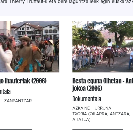
tara Thierry Truffaut-k eta bere laguntzaileek egin euskaraz
o ihauteriak (2006)
Besta eguna Olhetan - An
jokoa (2006)
ntala
Dokumentala
ZANPANTZAR
AZKAINE
URRUÑA
TXORIA (OILARRA, ANTZARA,
AHATEA)