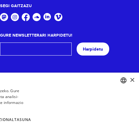
SEGI GAITZAZU
GURE NEWSLETTERARI HARPIDETU!
Harpidetu
×
tzeko. Gure
a analisi-
BASQUE
te informazio
FRENCH
SPANISH
ZIONALTASUNA
ENGLISH