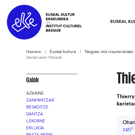
EUSKAL KU
Hasiera
Euskal kultura
Neguko eta inauterietako t
ikerlariaren filmeak
Thi
Gaiak
AZKAINE
Thierry
ZANPANTZAR
kariet
BESKOITZE
DANTZA
LEKORNE
Ohar
ERLIJIOA
zati"