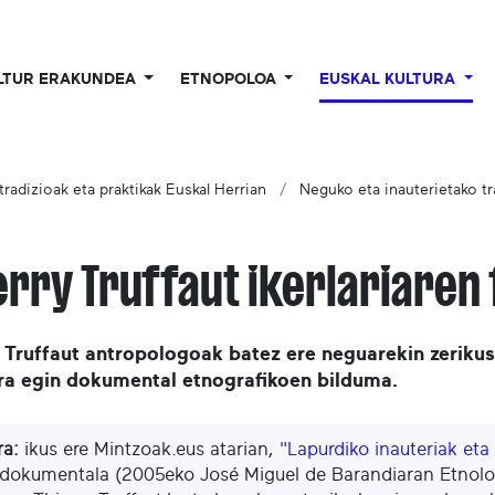
LTUR ERAKUNDEA
ETNOPOLOA
EUSKAL KULTURA
radizioak eta praktikak Euskal Herrian
Neguko eta inauterietako tr
erry Truffaut ikerlariaren
 Truffaut antropologoak batez ere neguarekin zerikus
ara egin dokumental etnografikoen bilduma.
ra:
ikus ere Mintzoak.eus atarian,
"Lapurdiko inauteriak eta
dokumentala (2005eko José Miguel de Barandiaran Etnolog