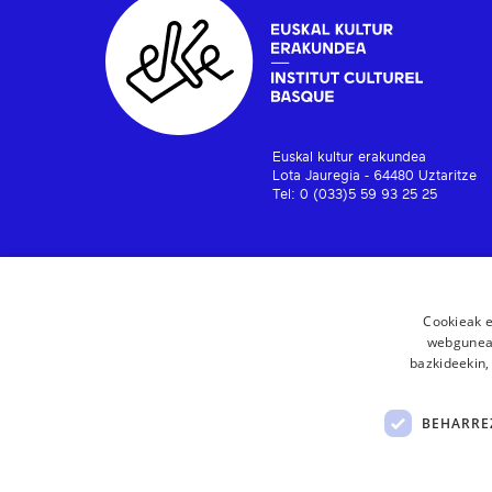
Euskal kultur erakundea
Lota Jauregia - 64480 Uztaritze
Tel: 0 (033)5 59 93 25 25
Cookieak e
webgunear
bazkideekin,
BEHARRE