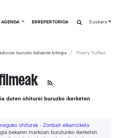
Euskara
AGENDA
ERREPERTORIOA
adizioei buruzko baliabide biltegia
Thierry Truffaut
 filmeak
ia duten ohiturei buruzko ikerketen
 neguko ohiturak - Zonbait elkarrizketa
ia bekaren markoan buruturiko ikerketen