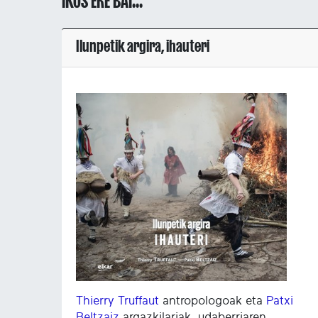
IKUS ERE BAI...
Ilunpetik argira, ihauteri
Thierry Truffaut
antropologoak eta
Patxi
Beltzaiz
argazkilariak, udaberriaren