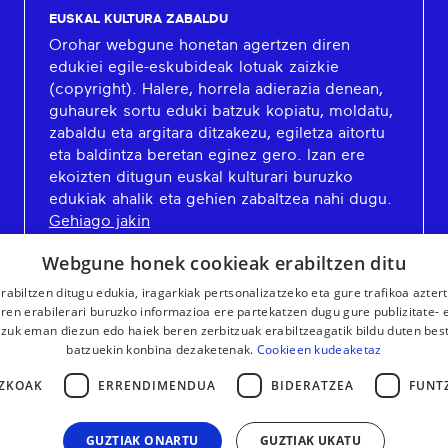
EUSKAL KULTURA ZABALDU
Orohar webgune honetan agertzen diren
edukiei egile-eskubideak lotuak zaizkie
(copyright). Halere, horrela adierazia denean,
guhaurek sortu eduki batzuk kopiatu, moldatu,
zabaldu eta argitara ditzakezu, egiletza aitortu
eta baldintza beretan eginez gero. Izan ere
ekoizten ditugun euskal kulturari buruzko
edukiak ahalik eta gehien zabaltzea nahi dugu.
Gehiago jakin
Webgune honek cookieak erabiltzen ditu
rabiltzen ditugu edukia, iragarkiak pertsonalizatzeko eta gure trafikoa azter
en erabilerari buruzko informazioa ere partekatzen dugu gure publizitate- et
 zuk eman diezun edo haiek beren zerbitzuak erabiltzeagatik bildu duten bes
batzuekin konbina dezaketenak.
Cookieen kudeaketaz
ZKOAK
ERRENDIMENDUA
BIDERATZEA
FUNT
GUZTIAK ONARTU
GUZTIAK UKATU