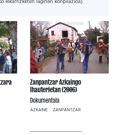
ko elkarrizketen laginen konpilazioa).
tzara
Zanpantzar Azkaingo
ihauterietan (2006)
Dokumentala
AZKAINE
ZANPANTZAR