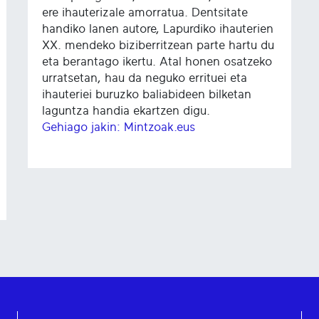
ere ihauterizale amorratua. Dentsitate
handiko lanen autore, Lapurdiko ihauterien
XX. mendeko biziberritzean parte hartu du
eta berantago ikertu. Atal honen osatzeko
urratsetan, hau da neguko errituei eta
ihauteriei buruzko baliabideen bilketan
laguntza handia ekartzen digu.
Gehiago jakin: Mintzoak.eus