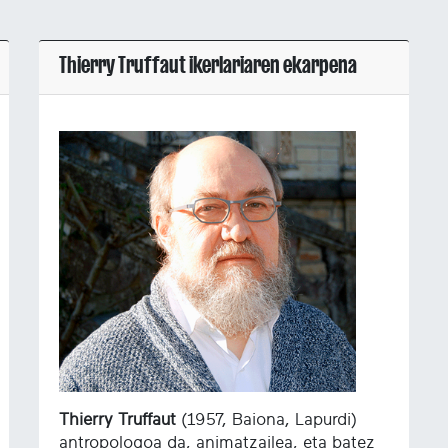
Thierry Truffaut ikerlariaren ekarpena
Thierry Truffaut
(1957, Baiona, Lapurdi)
antropologoa da, animatzailea, eta batez