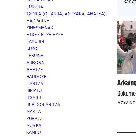
BESTA BERRI
karie
URRUÑA
TXORIA (OILARRA, ANTZARA, AHATEA)
HAZPARNE
SINESMENAK
ETXEZ ETXE ESKE
LAPURDI
URKOI
LEKUINE
ARBONA
AHETZE
BARDOZE
Azkaing
HARTZA
BIRIATU
Dokume
ITSASU
AZKAINE
BERTSOLARITZA
MAKEA
ZURAIDE
MUSIKA
KANBO