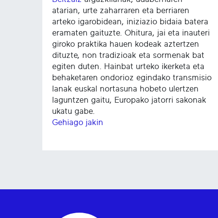
atarian, urte zaharraren eta berriaren
arteko igarobidean, iniziazio bidaia batera
eramaten gaituzte. Ohitura, jai eta inauteri
giroko praktika hauen kodeak aztertzen
dituzte, non tradizioak eta sormenak bat
egiten duten. Hainbat urteko ikerketa eta
behaketaren ondorioz egindako transmisio
lanak euskal nortasuna hobeto ulertzen
laguntzen gaitu, Europako jatorri sakonak
ukatu gabe.
Gehiago jakin