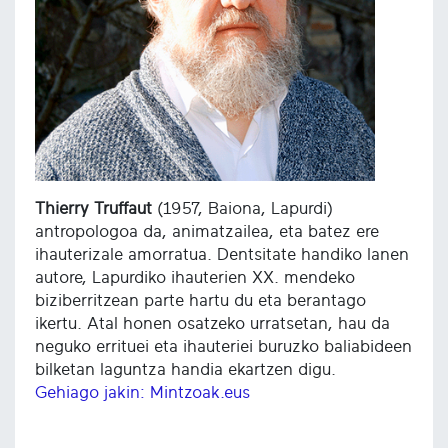
Thierry Truffaut
(1957, Baiona, Lapurdi)
antropologoa da, animatzailea, eta batez ere
ihauterizale amorratua. Dentsitate handiko lanen
autore, Lapurdiko ihauterien XX. mendeko
biziberritzean parte hartu du eta berantago
ikertu. Atal honen osatzeko urratsetan, hau da
neguko errituei eta ihauteriei buruzko baliabideen
bilketan laguntza handia ekartzen digu.
Gehiago jakin: Mintzoak.eus