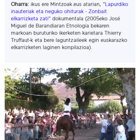
Oharra:
ikus ere Mintzoak.eus atarian,
"Lapurdiko
inauteriak eta neguko ohiturak - Zonbait
elkarrizketa zati"
dokumentala (2005eko José
Miguel de Barandiaran Etnologia bekaren
markoan buruturiko ikerketen karietara Thierry
Truffaut-k eta bere laguntzaileek egin euskarazko
elkarrizketen laginen konpilazioa).