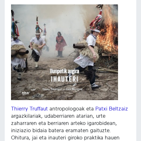
Thierry Truffaut
antropologoak eta
Patxi Beltzaiz
argazkilariak, udaberriaren atarian, urte
zaharraren eta berriaren arteko igarobidean,
iniziazio bidaia batera eramaten gaituzte.
Ohitura, jai eta inauteri giroko praktika hauen