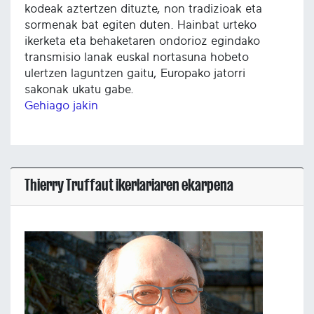
kodeak aztertzen dituzte, non tradizioak eta
sormenak bat egiten duten. Hainbat urteko
ikerketa eta behaketaren ondorioz egindako
transmisio lanak euskal nortasuna hobeto
ulertzen laguntzen gaitu, Europako jatorri
sakonak ukatu gabe.
Gehiago jakin
Thierry Truffaut ikerlariaren ekarpena