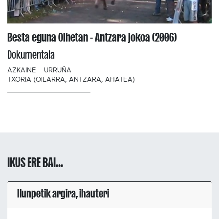
Besta eguna Olhetan - Antzara jokoa (2006)
Dokumentala
AZKAINE
URRUÑA
TXORIA (OILARRA, ANTZARA, AHATEA)
IKUS ERE BAI...
Ilunpetik argira, ihauteri