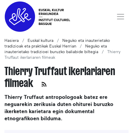
Hasiera
Euskal kultura
Neguko eta inauterietako
tradizioak eta praktikak Euskal Herrian
Neguko eta
inauterietako tradizioei buruzko baliabide biltegia
Thierry
Truffaut ikerlariaren filmeak
Thierry Truffaut ikerlariaren
filmeak
Thierry Truffaut antropologoak batez ere
neguarekin zerikusia duten ohiturei buruzko
ikerketen karietara egin dokumental
etnografikoen bilduma.