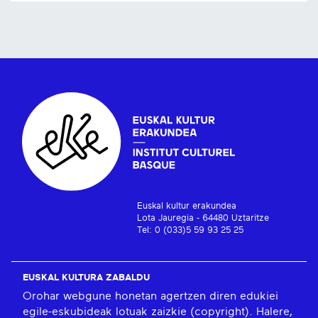
Euskal kultur erakundea
Lota Jauregia - 64480 Uztaritze
Tel: 0 (033)5 59 93 25 25
EUSKAL KULTURA ZABALDU
Orohar webgune honetan agertzen diren edukiei
egile-eskubideak lotuak zaizkie (copyright). Halere,