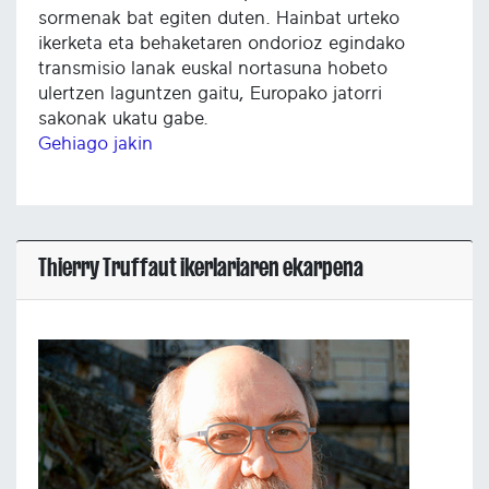
sormenak bat egiten duten. Hainbat urteko
ikerketa eta behaketaren ondorioz egindako
transmisio lanak euskal nortasuna hobeto
ulertzen laguntzen gaitu, Europako jatorri
sakonak ukatu gabe.
Gehiago jakin
Thierry Truffaut ikerlariaren ekarpena