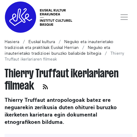
Hasiera
Euskal kultura
Neguko eta inauterietako
tradizioak eta praktikak Euskal Herrian
Neguko eta
inauterietako tradizioei buruzko baliabide biltegia
Thierry
Truffaut ikerlariaren filmeak
Thierry Truffaut ikerlariaren
filmeak
Thierry Truffaut antropologoak batez ere
neguarekin zerikusia duten ohiturei buruzko
ikerketen karietara egin dokumental
etnografikoen bilduma.