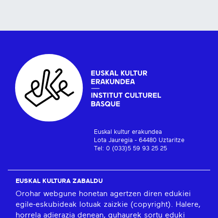
Euskal kultur erakundea
Lota Jauregia - 64480 Uztaritze
Tel: 0 (033)5 59 93 25 25
EUSKAL KULTURA ZABALDU
Orohar webgune honetan agertzen diren edukiei
egile-eskubideak lotuak zaizkie (copyright). Halere,
horrela adierazia denean, guhaurek sortu eduki