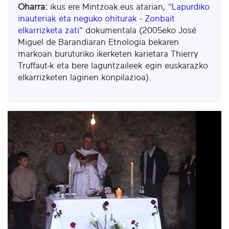
Oharra:
ikus ere Mintzoak.eus atarian,
"Lapurdiko
inauteriak eta neguko ohiturak - Zonbait
elkarrizketa zati"
dokumentala (2005eko José
Miguel de Barandiaran Etnologia bekaren
markoan buruturiko ikerketen karietara Thierry
Truffaut-k eta bere laguntzaileek egin euskarazko
elkarrizketen laginen konpilazioa).