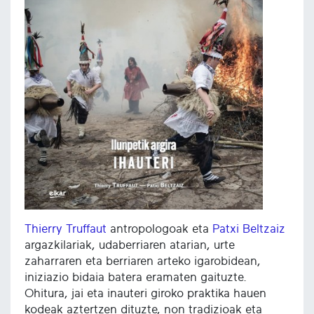
Thierry Truffaut
antropologoak eta
Patxi Beltzaiz
argazkilariak, udaberriaren atarian, urte
zaharraren eta berriaren arteko igarobidean,
iniziazio bidaia batera eramaten gaituzte.
Ohitura, jai eta inauteri giroko praktika hauen
kodeak aztertzen dituzte, non tradizioak eta