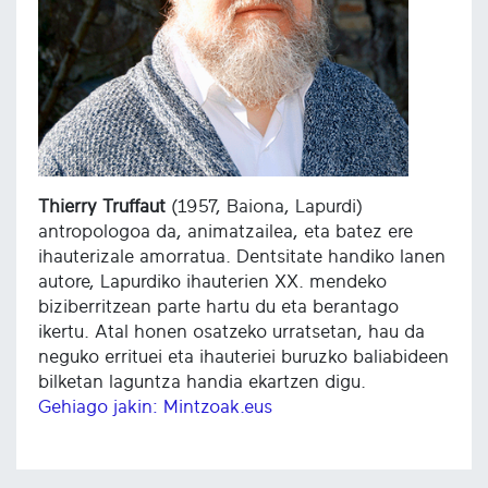
Thierry Truffaut
(1957, Baiona, Lapurdi)
antropologoa da, animatzailea, eta batez ere
ihauterizale amorratua. Dentsitate handiko lanen
autore, Lapurdiko ihauterien XX. mendeko
biziberritzean parte hartu du eta berantago
ikertu. Atal honen osatzeko urratsetan, hau da
neguko errituei eta ihauteriei buruzko baliabideen
bilketan laguntza handia ekartzen digu.
Gehiago jakin: Mintzoak.eus