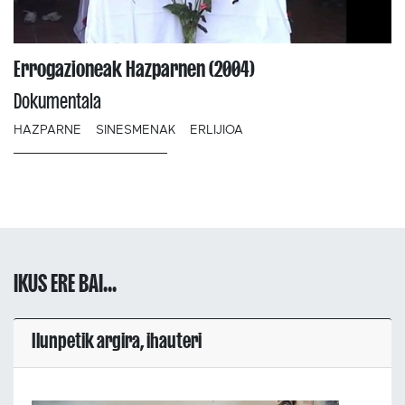
Errogazioneak Hazparnen (2004)
Dokumentala
HAZPARNE
SINESMENAK
ERLIJIOA
IKUS ERE BAI...
Ilunpetik argira, ihauteri