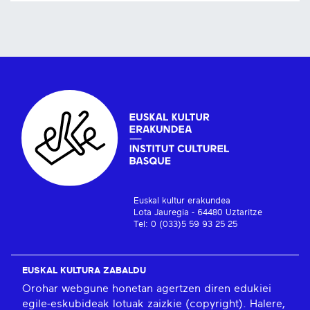
Euskal kultur erakundea
Lota Jauregia - 64480 Uztaritze
Tel: 0 (033)5 59 93 25 25
EUSKAL KULTURA ZABALDU
Orohar webgune honetan agertzen diren edukiei
egile-eskubideak lotuak zaizkie (copyright). Halere,