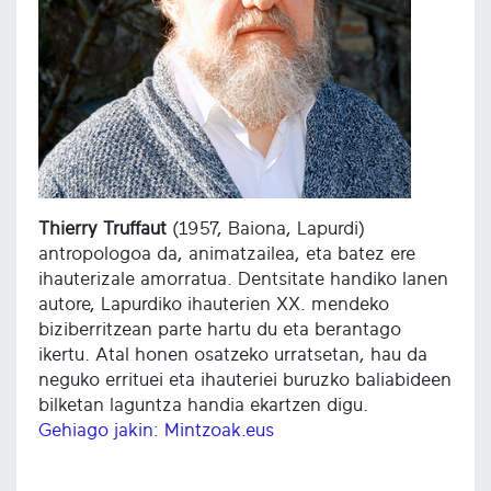
Thierry Truffaut
(1957, Baiona, Lapurdi)
antropologoa da, animatzailea, eta batez ere
ihauterizale amorratua. Dentsitate handiko lanen
autore, Lapurdiko ihauterien XX. mendeko
biziberritzean parte hartu du eta berantago
ikertu. Atal honen osatzeko urratsetan, hau da
neguko errituei eta ihauteriei buruzko baliabideen
bilketan laguntza handia ekartzen digu.
Gehiago jakin: Mintzoak.eus