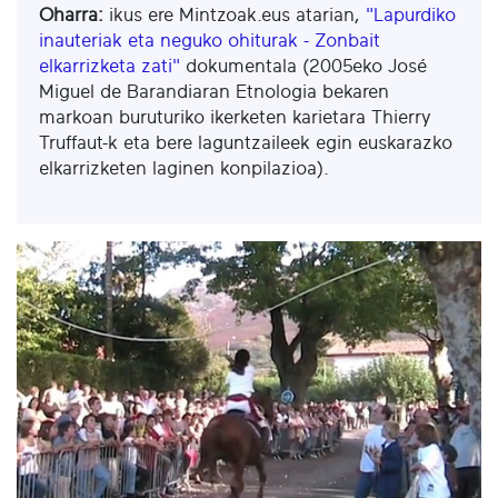
Oharra:
ikus ere Mintzoak.eus atarian,
"Lapurdiko
inauteriak eta neguko ohiturak - Zonbait
elkarrizketa zati"
dokumentala (2005eko José
Miguel de Barandiaran Etnologia bekaren
markoan buruturiko ikerketen karietara Thierry
Truffaut-k eta bere laguntzaileek egin euskarazko
elkarrizketen laginen konpilazioa).