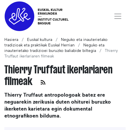
Hasiera
Euskal kultura
Neguko eta inauterietako
tradizioak eta praktikak Euskal Herrian
Neguko eta
inauterietako tradizioei buruzko baliabide biltegia
Thierry
Truffaut ikerlariaren filmeak
Thierry Truffaut ikerlariaren
filmeak
Thierry Truffaut antropologoak batez ere
neguarekin zerikusia duten ohiturei buruzko
ikerketen karietara egin dokumental
etnografikoen bilduma.