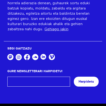
horrela adierazia denean, guhaurek sortu eduki
batzuk kopiatu, moldatu, zabaldu eta argitara
ditzakezu, egiletza aitortu eta baldintza beretan
eginez gero. Izan ere ekoizten ditugun euskal
kulturari buruzko edukiak ahalik eta gehien
zabaltzea nahi dugu.
Gehiago jakin
SEGI GAITZAZU
GURE NEWSLETTERARI HARPIDETU!
Harpidetu