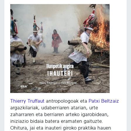
Thierry Truffaut
antropologoak eta
Patxi Beltzaiz
argazkilariak, udaberriaren atarian, urte
zaharraren eta berriaren arteko igarobidean,
iniziazio bidaia batera eramaten gaituzte.
Ohitura, jai eta inauteri giroko praktika hauen