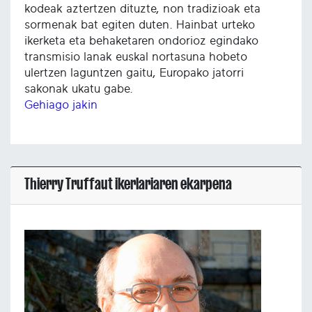
kodeak aztertzen dituzte, non tradizioak eta
sormenak bat egiten duten. Hainbat urteko
ikerketa eta behaketaren ondorioz egindako
transmisio lanak euskal nortasuna hobeto
ulertzen laguntzen gaitu, Europako jatorri
sakonak ukatu gabe.
Gehiago jakin
Thierry Truffaut ikerlariaren ekarpena