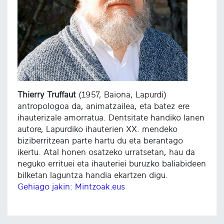
Thierry Truffaut
(1957, Baiona, Lapurdi)
antropologoa da, animatzailea, eta batez ere
ihauterizale amorratua. Dentsitate handiko lanen
autore, Lapurdiko ihauterien XX. mendeko
biziberritzean parte hartu du eta berantago
ikertu. Atal honen osatzeko urratsetan, hau da
neguko errituei eta ihauteriei buruzko baliabideen
bilketan laguntza handia ekartzen digu.
Gehiago jakin: Mintzoak.eus