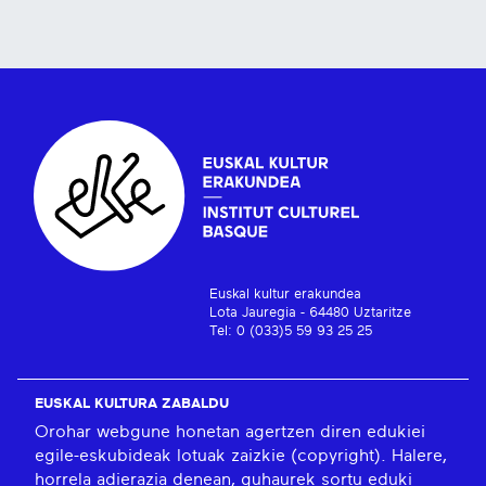
Euskal kultur erakundea
Lota Jauregia - 64480 Uztaritze
Tel: 0 (033)5 59 93 25 25
EUSKAL KULTURA ZABALDU
Orohar webgune honetan agertzen diren edukiei
egile-eskubideak lotuak zaizkie (copyright). Halere,
horrela adierazia denean, guhaurek sortu eduki