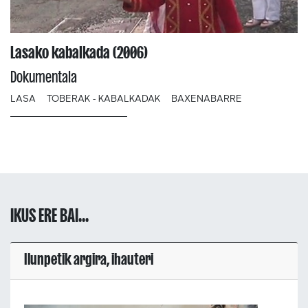
Lasako kabalkada (2006)
Dokumentala
LASA
TOBERAK - KABALKADAK
BAXENABARRE
IKUS ERE BAI...
Ilunpetik argira, ihauteri