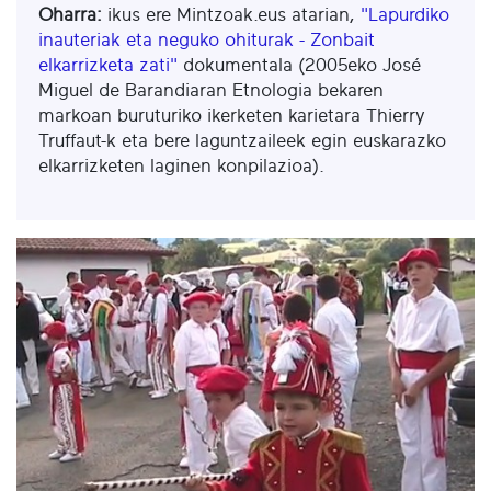
Oharra:
ikus ere Mintzoak.eus atarian,
"Lapurdiko
inauteriak eta neguko ohiturak - Zonbait
elkarrizketa zati"
dokumentala (2005eko José
Miguel de Barandiaran Etnologia bekaren
markoan buruturiko ikerketen karietara Thierry
Truffaut-k eta bere laguntzaileek egin euskarazko
elkarrizketen laginen konpilazioa).