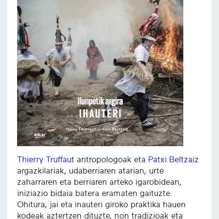
Thierry Truffaut
antropologoak eta
Patxi Beltzaiz
argazkilariak, udaberriaren atarian, urte
zaharraren eta berriaren arteko igarobidean,
iniziazio bidaia batera eramaten gaituzte.
Ohitura, jai eta inauteri giroko praktika hauen
kodeak aztertzen dituzte, non tradizioak eta