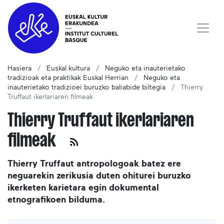
Hasiera
Euskal kultura
Neguko eta inauterietako
tradizioak eta praktikak Euskal Herrian
Neguko eta
inauterietako tradizioei buruzko baliabide biltegia
Thierry
Truffaut ikerlariaren filmeak
Thierry Truffaut ikerlariaren
filmeak
Thierry Truffaut antropologoak batez ere
neguarekin zerikusia duten ohiturei buruzko
ikerketen karietara egin dokumental
etnografikoen bilduma.