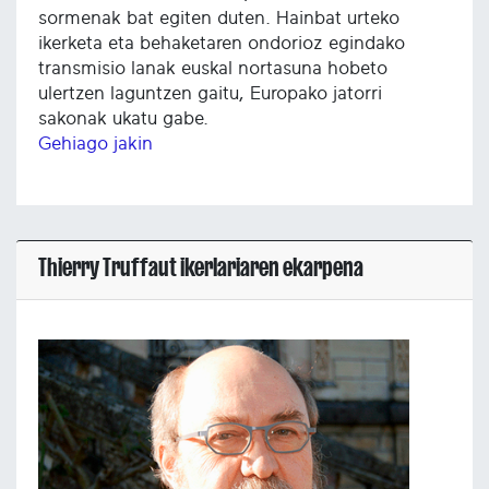
sormenak bat egiten duten. Hainbat urteko
ikerketa eta behaketaren ondorioz egindako
transmisio lanak euskal nortasuna hobeto
ulertzen laguntzen gaitu, Europako jatorri
sakonak ukatu gabe.
Gehiago jakin
Thierry Truffaut ikerlariaren ekarpena