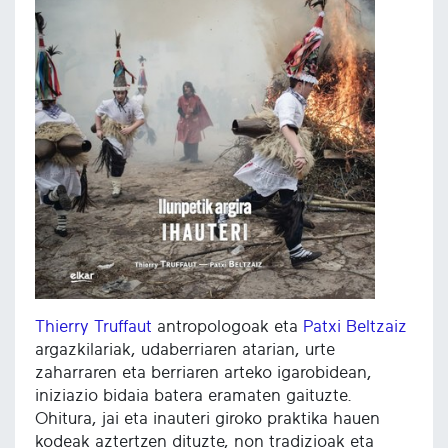
Thierry Truffaut
antropologoak eta
Patxi Beltzaiz
argazkilariak, udaberriaren atarian, urte
zaharraren eta berriaren arteko igarobidean,
iniziazio bidaia batera eramaten gaituzte.
Ohitura, jai eta inauteri giroko praktika hauen
kodeak aztertzen dituzte, non tradizioak eta