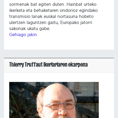
sormenak bat egiten duten. Hainbat urteko
ikerketa eta behaketaren ondorioz egindako
transmisio lanak euskal nortasuna hobeto
ulertzen laguntzen gaitu, Europako jatorri
sakonak ukatu gabe.
Gehiago jakin
Thierry Truffaut ikerlariaren ekarpena