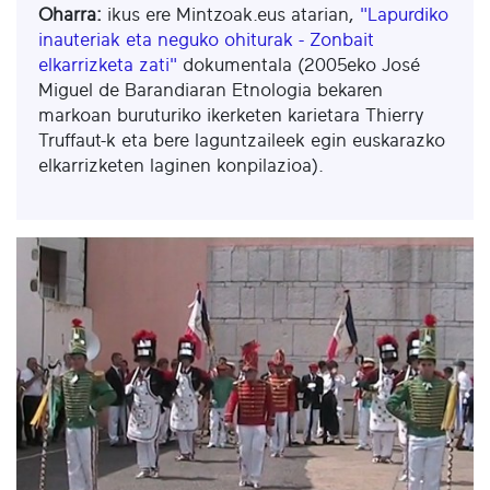
Oharra:
ikus ere Mintzoak.eus atarian,
"Lapurdiko
inauteriak eta neguko ohiturak - Zonbait
elkarrizketa zati"
dokumentala (2005eko José
Miguel de Barandiaran Etnologia bekaren
markoan buruturiko ikerketen karietara Thierry
Truffaut-k eta bere laguntzaileek egin euskarazko
elkarrizketen laginen konpilazioa).