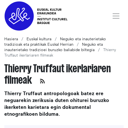
Hasiera
Euskal kultura
Neguko eta inauterietako
tradizioak eta praktikak Euskal Herrian
Neguko eta
inauterietako tradizioei buruzko baliabide biltegia
Thierry
Truffaut ikerlariaren filmeak
Thierry Truffaut ikerlariaren
filmeak
Thierry Truffaut antropologoak batez ere
neguarekin zerikusia duten ohiturei buruzko
ikerketen karietara egin dokumental
etnografikoen bilduma.