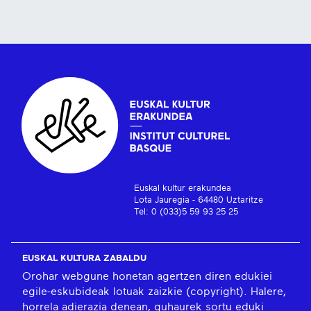
Euskal kultur erakundea
Lota Jauregia - 64480 Uztaritze
Tel: 0 (033)5 59 93 25 25
EUSKAL KULTURA ZABALDU
Orohar webgune honetan agertzen diren edukiei
egile-eskubideak lotuak zaizkie (copyright). Halere,
horrela adierazia denean, guhaurek sortu eduki