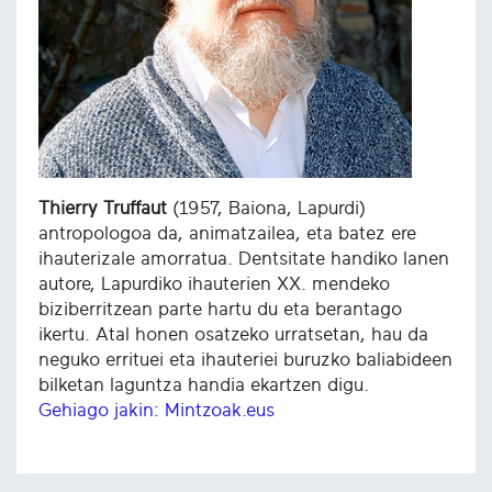
Thierry Truffaut
(1957, Baiona, Lapurdi)
antropologoa da, animatzailea, eta batez ere
ihauterizale amorratua. Dentsitate handiko lanen
autore, Lapurdiko ihauterien XX. mendeko
biziberritzean parte hartu du eta berantago
ikertu. Atal honen osatzeko urratsetan, hau da
neguko errituei eta ihauteriei buruzko baliabideen
bilketan laguntza handia ekartzen digu.
Gehiago jakin: Mintzoak.eus