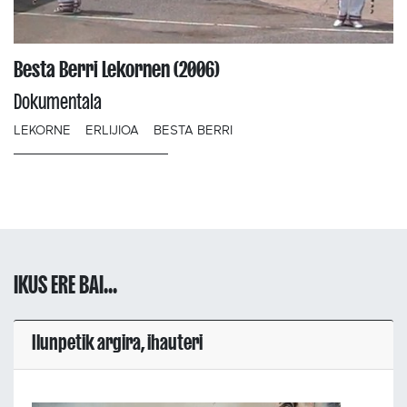
Besta Berri Lekornen (2006)
Dokumentala
LEKORNE
ERLIJIOA
BESTA BERRI
IKUS ERE BAI...
Ilunpetik argira, ihauteri